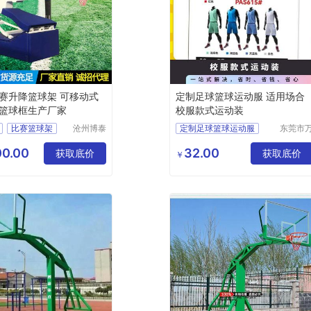
赛升降篮球架 可移动式
定制足球篮球运动服 适用场合
篮球框生产厂家
校服款式运动装
比赛篮球架
沧州博泰
定制足球篮球运动服
东莞市
体育设备
江上宝
球架
有限公司
衣厂
0.00
32.00
球框
获取底价
获取底价
￥
篮球框