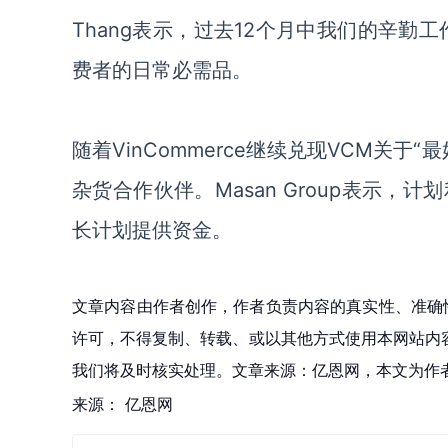
Thang
表示，
过去
12个月中我们的辛勤工
费者的日常必需品。
随着
VinCommerce
继续兑现
VCM关于“
杂货合作伙伴。
Masan Group表
长计划提供资金。
文章内容由作者创作，作者负责内容的真实性、准确
许可，不得复制、转载、或以其他方式使用本网站内容。如发
我们将及时核实处理。文章来源：亿恩网，本文为作
来源：
亿恩网