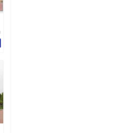
泰
备
司