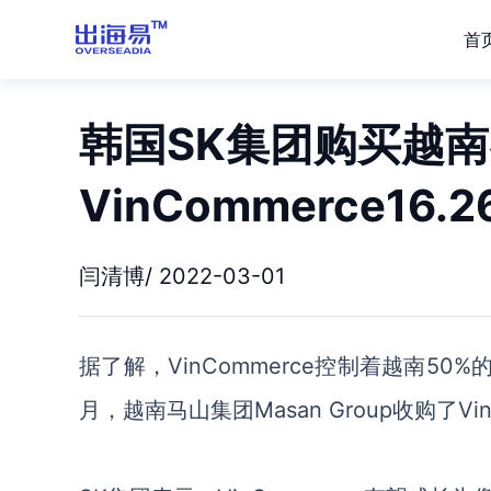
首
韩国SK集团购买越
VinCommerce16.
闫清博/ 2022-03-01
据了解，
VinCommerce控制着越南50
月，越南马山集团Masan Group收购了Vin