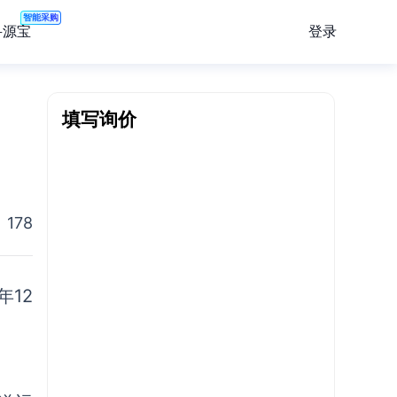
智能采购
登录
寻源宝
填写询价
178
年12