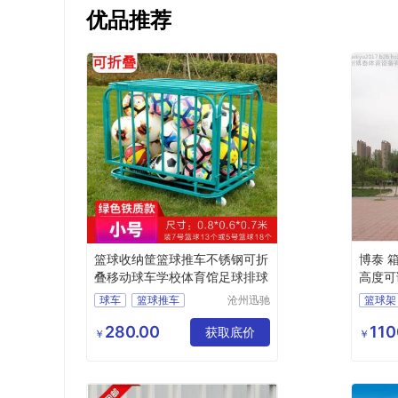
优品推荐
篮球收纳筐篮球推车不锈钢可折
博泰 
叠移动球车学校体育馆足球排球
高度可
厂家
球车
篮球推车
沧州迅驰
篮球架
体育用品
篮球收纳车
学校篮
有限公司
280.00
110
折叠式篮球推车
获取底价
篮球架
￥
￥
篮球用品