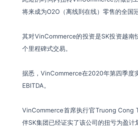
将来成为O2O（离线到在线）零售的全国
其
对
VinCommerce的投资是SK投资
个里程碑式交易
。
据悉，VinCommerce在2020年第四季
EBITDA。
VinCommerce首席执行官Truong 
伴SK集团已经证实了该公司的扭亏为盈计