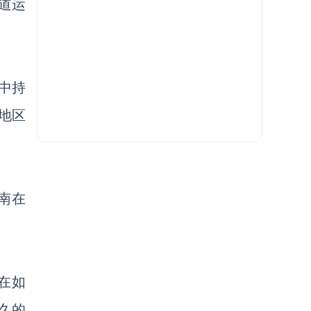
渠道运
迹中持
地区
越南在
p在如
不久的