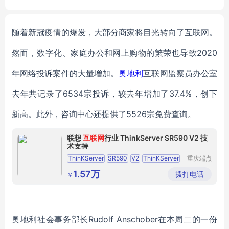
随着
新冠疫情
的爆发，大部分
商家将目光
转向了互联网。
然而，数字化、家庭办公和网上购物的繁荣也导致
2020
年
网络投诉案件的
大量
增加。
奥地利
互联网监察员办公室
去年共记录了
6534宗投诉，
较去年
增加了
37.4%
，
创下
新高
。
此外，咨询中心
还提供了
5526宗
免费查询
。
联想
互联网
行业 ThinkServer SR590 V2 技
术支持
ThinKServer
SR590
V2
ThinKServer
重庆端点
科技有限
SR588
ThinkServer
SR590
V2
公司
1.57万
拨打电话
￥
双路服务器
ThinkSystem
SR630
V3
ThinkSystem
SR650
V2
奥地利
社会事务部长
Rudolf
Anschober在
本
周二的一份