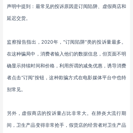
声明中
提到
：最
常见的投诉原因
是订阅陷阱、
虚假
商店和
延迟交货
。
监察报告指出，
2020年，"订阅陷阱"
类
的投诉量最多
。
在这
种
骗局中，消费者输入他们的数据
信息
，
但页面不明
确显示
持续时间和
价格
，
利用所谓的
减
免优惠
，
诱导消费
者点击
“订阅”按钮，这种欺骗方式在
电影媒体平台中
也
特
别
常见。
另外，虚假商店的投诉量占比非常大。
在
肺炎
大流行期
间，
卫生产品变得非常抢手，
假货店的经营者对
卫生
产品