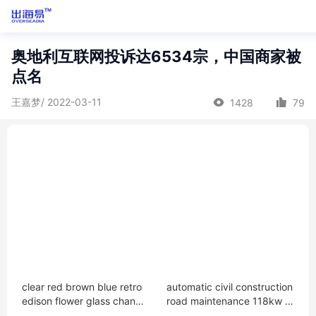
奥地利互联网投诉达6534宗，中国商家被
点名
王嘉梦/ 2022-03-11
1428
79
clear red brown blue retro
automatic civil construction
edison flower glass chandel
road maintenance 118kw 6
ier
gear motor grader price