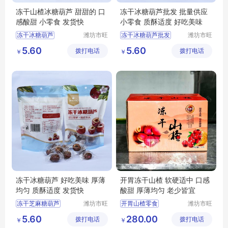
冻干山楂冰糖葫芦 甜甜的 口
冻干冰糖葫芦批发 批量供应
感酸甜 小零食 发货快
小零食 质酥适度 好吃美味
冻干冰糖葫芦
潍坊市旺
冻干冰糖葫芦批发
潍坊市旺
民果蔬有
民果蔬有
冻干山楂冰糖葫芦供应
冻干山楂冰糖葫芦
5.60
5.60
拨打电话
限公司
拨打电话
限公司
￥
￥
冻干山楂冰糖葫芦厂家
冻干冰糖葫芦
冻干芝麻糖葫芦
冻干冰糖葫芦厂家
冻干冰糖葫芦批发
冻干芝麻糖葫芦
冻干冰糖葫芦 好吃美味 厚薄
开胃冻干山楂 软硬适中 口感
均匀 质酥适度 发货快
酸甜 厚薄均匀 老少皆宜
冻干芝麻糖葫芦
潍坊市旺
开胃山楂零食
潍坊市旺
民果蔬有
民果蔬有
冻干山楂冰糖葫芦
山楂零食
5.60
280.00
拨打电话
限公司
拨打电话
限公司
￥
￥
冻干冰糖葫芦
冻干山楂厂家