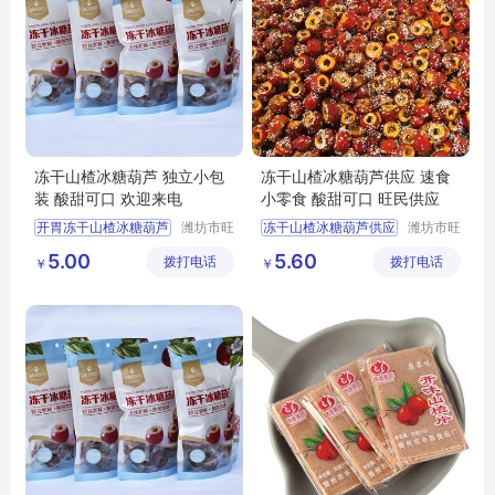
冻干山楂冰糖葫芦 独立小包
冻干山楂冰糖葫芦供应 速食
装 酸甜可口 欢迎来电
小零食 酸甜可口 旺民供应
开胃冻干山楂冰糖葫芦
潍坊市旺
冻干山楂冰糖葫芦供应
潍坊市旺
民果蔬有
民果蔬有
冻干山楂冰糖葫芦批发
冻干芝麻糖葫芦
5.00
5.60
拨打电话
限公司
拨打电话
限公司
￥
￥
冻干山楂冰糖葫芦
冻干山楂冰糖葫芦
冻干山楂冰糖葫芦厂家
冻干冰糖葫芦
冻干冰糖葫芦厂家