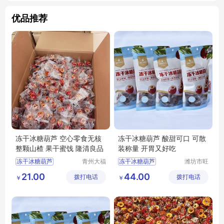
优品推荐
冻干冰糖葫芦 空心零食无核
冻干冰糖葫芦 酸甜可口 可散
整颗山楂 果干蜜饯 隆清良品
装称量 开胃又好吃
冻干冰糖葫芦
青州大福
冻干冰糖葫芦
潍坊市旺
门农业发
民果蔬有
冰糖葫芦
山楂制品
冻干冰糖葫芦批发
21.00
44.00
拨打电话
展有限公
拨打电话
限公司
￥
￥
果干蜜饯
冻干冰糖葫芦价格
司
冻干冰糖葫芦价格
冻干冰糖葫芦厂家
山楂零食