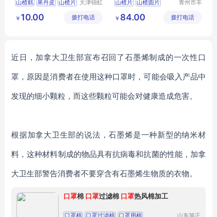
山楂糕
果丹皮
山楂片
天津锦虹
山楂片
山楂圆片
青州市丰
食品有限
源食品厂
山楂块
山楂制品
果干蜜饯
10.00
84.00
拨打电话
公司
拨打电话
￥
￥
近日，加拿大卫生部宣布召回了石墨烯制成的一次性口
罩，原因是消费者在使用这种口罩时，可能会吸入产品中
发现的细小颗粒，而这些颗粒可能会对健康造成危害。
根据加拿大卫生部的说法，石墨烯是一种新型的纳米材
料，这种材料制成的物品具有抗病毒和抗菌的性能，加拿
大卫生部警告消费者不要穿含有石墨烯生物质的衣物。
口罩
棉
口罩
过滤棉
口罩
热风棉加工
口罩棉
口罩过滤棉
口罩用棉
山东旭正