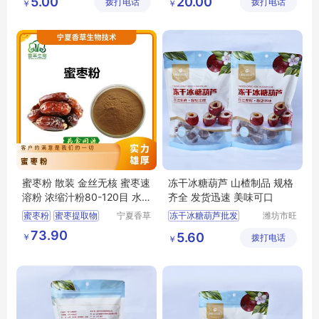
5.00
20.00
拨打电话
限公司
拨打电话
展有限公
￥
￥
冻干芝麻糖葫芦
冰糖葫芦
司
冻干山楂冰糖葫芦供应
冻干冰糖葫芦供应
冻干冰糖葫芦
冻干山楂冰糖葫芦厂家
蜜枣粉 散装 金丝无核 蜜枣速
冻干冰糖葫芦 山楂制品 规格
溶粉 浓缩汁粉80-120目 水
齐全 发货迅速 美味可口
溶无杂质
蜜枣粉
蜜枣提取物
宁夏香草
冻干冰糖葫芦批发
潍坊市旺
生物技术
民果蔬有
冻干芝麻糖葫芦
73.90
5.60
￥
有限公司
拨打电话
限公司
￥
冻干冰糖葫芦厂家
冻干冰糖葫芦
冻干山楂冰糖葫芦