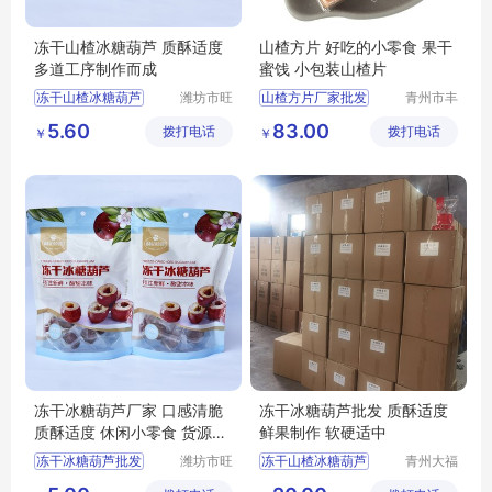
冻干山楂冰糖葫芦 质酥适度
山楂方片 好吃的小零食 果干
多道工序制作而成
蜜饯 小包装山楂片
冻干山楂冰糖葫芦
潍坊市旺
山楂方片厂家批发
青州市丰
民果蔬有
源食品厂
冻干山楂冰糖葫芦供应
果干蜜饯
山楂制品
5.60
83.00
拨打电话
限公司
拨打电话
￥
￥
冻干芝麻糖葫芦
冻干冰糖葫芦厂家
冻干山楂冰糖葫芦厂家
冻干冰糖葫芦厂家 口感清脆
冻干冰糖葫芦批发 质酥适度
质酥适度 休闲小零食 货源较
鲜果制作 软硬适中
足
冻干冰糖葫芦批发
潍坊市旺
冻干山楂冰糖葫芦
青州大福
民果蔬有
门农业发
冻干山楂冰糖葫芦厂家
冻干冰糖葫芦厂家