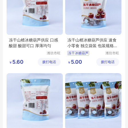
冻干山楂冰糖葫芦供应 口感
冻干山楂冰糖葫芦供应 速食
酸甜 酸甜可口 厚薄均匀
小零食 独立袋装 包装规格多
样
潍坊市旺
冻干冰糖葫芦
潍坊市旺
民果蔬有
民果蔬有
冻干冰糖葫芦厂家
5.60
5.00
拨打电话
限公司
拨打电话
限公司
￥
￥
冻干山楂冰糖葫芦厂家
冻干山楂冰糖葫芦
冻干冰糖葫芦批发