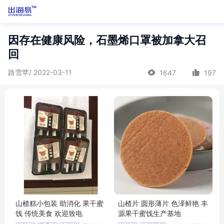
因存在健康风险，石墨烯口罩被加拿大召
回
路雪苹/ 2022-03-11
1647
197
山楂糕小包装 助消化 果干蜜
山楂片 圆形薄片 色泽鲜艳 丰
饯 传统美食 欢迎致电
源果干蜜饯生产基地