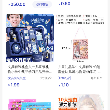
贸易有限
港区芙乐
礼品
MY
THWJ
L5
0.50
250.00
￥
拨打电话
公司
鑫日用百
￥
11
货店
文具套装礼盒六一儿童节礼
儿童礼品学生文具套装 铅笔
物小学生奖品学习用品开学
套盒幼儿园礼物 动物学习 用
大礼包印字
品笔盒
文具套装礼盒
郑州航空
儿童礼品
郑州航空
港区芙乐
港区芙乐
六一儿童节礼物
学生文具套装
1.99
1.10
￥
￥
鑫日用百
鑫日用百
幼儿园小学生奖品
铅笔套盒
幼儿园礼物
货店
货店
学习用品开学大礼包
动物学习
日用百货