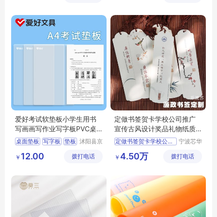
司
爱好考试软垫板小学生用书
定做书签贺卡学校公司推广
写画画写作业写字板PVC桌
宣传古风设计奖品礼物纸质
面8K厚垫本A4
订制经销商
桌面垫板
写字板
垫板
沭阳县京
定做书签贺卡学校公司推广
宁波芯华
碧百货中
科教设备
切割垫板
12.00
4.50万
拨打电话
心
拨打电话
有限公司
￥
￥