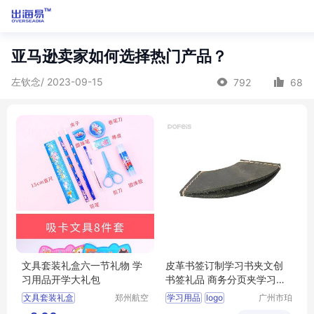
亚马逊卖家如何选择热门产品？
左钦念/ 2023-09-15
792
68
文具套装礼盒六一节礼物 学
皮革书签订制学习书夹文创
习用品开学大礼包
书签礼品 商务分页夹学习用
品压印logo
文具套装礼盒
郑州航空
学习用品
logo
广州市珀
港区芙乐
非皮具有
六一节礼物