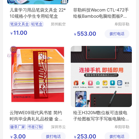
儿童学习用品笔袋文具盒 22*
菲勒科技Wacom CTL-472手
10规格小学生专用铅笔盒
绘板Bamboo电脑绘图板PS
手写板 送礼佳选
笔袋文具盒
铅笔盒
郑州航空
阜阳菲勒
港区芙乐
科技有限
小学生笔盒
11.00
553.00
￥
鑫日用百
拨打电话
公司
￥
儿童学习用品
货店
云翔WE09现代风书签 简约
绘王H320M数位板可连接电
时尚毕业典礼礼品校徽 金属
子绘图板写字手写板电脑绘
徽章生产
画手绘板
徽章厂家
书签订制
深圳市云
阜阳菲勒
翔工艺制
科技有限
毕业礼品书签
3.00
253.00
拨打电话
品有限公
拨打电话
公司
￥
￥
胸章订制
校徽制作