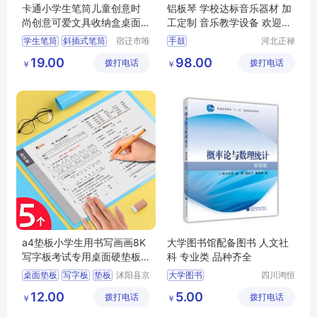
卡通小学生笔筒儿童创意时
铝板琴 学校达标音乐器材 加
尚创意可爱文具收纳盒桌面
工定制 音乐教学设备 欢迎来
办公功能女孩
电详询
学生笔筒
斜插式笔筒
宿迁市唯
手鼓
河北正禄
信尔贸易
教学设备
学生创意笔筒
学校达标音乐器材
19.00
98.00
拨打电话
有限公司
拨打电话
制造有限
￥
￥
宿舍抽屉笔筒
音乐教学设备
公司
学生文具笔筒
a4垫板小学生用书写画画8K
大学图书馆配备图书 人文社
写字板考试专用桌面硬垫板
科 专业类 品种齐全
作业试卷儿童
桌面垫板
写字板
垫板
沭阳县京
大学图书
四川鸿恒
碧百货中
时代文化
切割垫板
大学图书价格
12.00
5.00
拨打电话
心
拨打电话
传播有限
￥
￥
四川大学图书
公司
大学图书批发