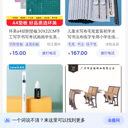
环美a4切割垫板30X22CM手
儿童水写布毛笔套装初学水
工写字书写考试画画学生美
写书法布练字专用小学生练
工美术绘画模
毛笔字水洗布
切割垫板
桌面刻板
宿迁通特
毛笔
书法
练字笔
沭阳县易
电子商务
近人亦电
大号垫板
手工垫板
书法纸
字帖
15.00
167.00
拨打电话
有限公司
拨打电话
子商务有
￥
￥
学生美工板
限公司
一个词说不清？来这里可以找到更多
去提问
天文 涂改器 7606 美泽端午
多媒体课桌椅，五年质保，