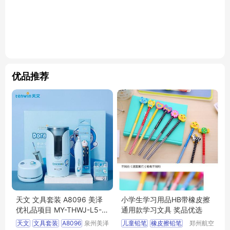
优品推荐
天文 文具套装 A8096 美泽
小学生学习用品HB带橡皮擦
优礼品项目 MY-THWJ-L5-1
通用款学习文具 奖品优选
1
天文
文具套装
A8096
泉州美泽
儿童铅笔
橡皮擦铅笔
郑州航空