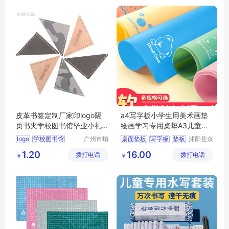
大学图书定制
皮革书签定制厂家印logo隔
a4写字板小学生用美术画垫
页书夹学校图书馆毕业小礼
绘画学习专用桌垫A3儿童写
品设计书签夹
字画画手工桌
logo
学校图书馆
广州市珀
桌面垫板
写字板
垫板
沭阳县京
非皮具有
碧百货中
礼品设计
切割垫板
1.20
16.00
拨打电话
限公司
拨打电话
心
￥
￥