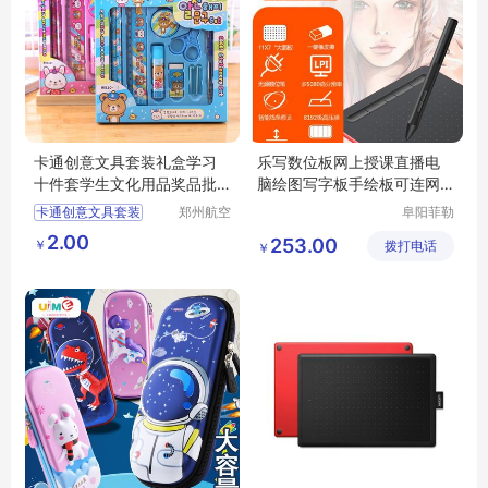
卡通创意文具套装礼盒学习
乐写数位板网上授课直播电
十件套学生文化用品奖品批
脑绘图写字板手绘板可连网
发
课手写板
卡通创意文具套装
郑州航空
阜阳菲勒
港区芙乐
科技有限
礼盒学习十件套
2.00
253.00
￥
鑫日用百
拨打电话
公司
￥
学生文化用品奖品批发
货店