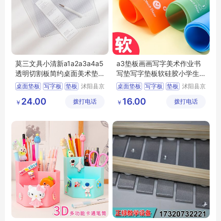
莫三文具小清新a1a2a3a4a5
a3垫板画画写字美术作业书
透明切割板简约桌面美术垫
写垫写字垫板软硅胶小学生
板创意少女裁
考试用专儿童
桌面垫板
写字板
垫板
沭阳县京
桌面垫板
写字板
垫板
沭阳县京
碧百货中
碧百货中
切割垫板
切割垫板
24.00
16.00
拨打电话
心
拨打电话
心
￥
￥