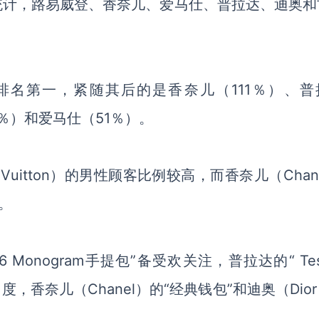
t的统计，路易威登
、
香奈儿
、
爱马仕
、
普拉达
、
迪奥和
，排名第一
，
紧随其后的是香奈儿（
111％）
、
普
8％）和爱马仕（51％）。
s Vuitton）的男性顾客比例较高，而香奈儿（Chan
。
 26 Monogram
手提包
”
备受欢关注，
普拉达的
“ Te
名度
，
香奈儿（
Chanel）的“经典钱包”和迪奥（Dio