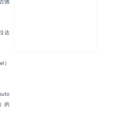
古驰
拉达
el）
suto
r）的