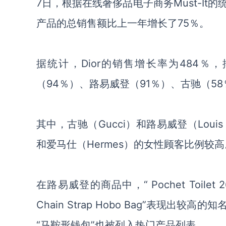
7日，
根据在线奢侈品电子商务
Must-I
产品的总销售额比上一年增长了
75％。
据统计，
Dior的销售增长率为484％
（
94％）
、
路易威登（
91％）
、
古驰（
5
其中，
古驰（
Gucci）和路易威登（Loui
和爱马仕（Hermes）的女性顾客比例较高
在路易威登的
商
品中，
“ Pochet Toilet
Chain Strap Hobo Bag”表现出
较高的
知
“马鞍形钱包”也被列入热门产品列表。