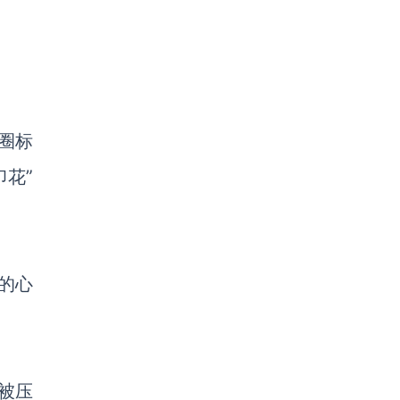
都圈标
印花”
的心
被压