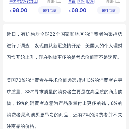
中老年奶粉代加工
郑州代工
蛋白
乳粉
奶粉
郑州代工
帮网络科
帮网络科
中老年奶粉贴牌代工
中老年奶粉
食品
98.00
68.00
拨打电话
技有限公
拨打电话
技有限公
￥
￥
中老年奶粉oem
司
司
中老年奶粉代理
近日，有机构对全球
22个国家和地区的消费者沟渠趋势
进行了调查，发现自从新冠疫情开始，美国人的个人理财
习惯开始上升，现在购物更多的是考虑价值而不是速度。
美国
70%的消费者在寻求价值远远超过13%的消费者在寻
求质量。38%寻求质量的消费者主要是在高品质的商店购
物，19%的消费者愿意为产品质量付出更多的钱，8%的
消费者愿意购买更昂贵的商品，还有7%的消费者并不关
注商品的价格。