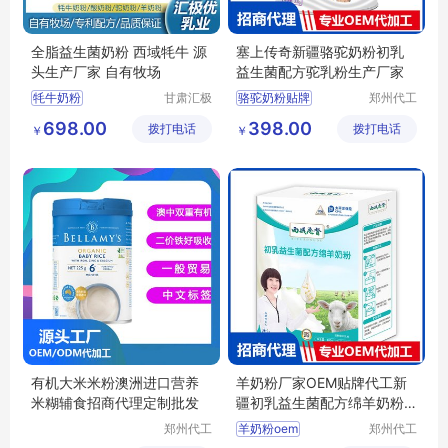
全脂益生菌奶粉 西域牦牛 源
塞上传奇新疆骆驼奶粉初乳
头生产厂家 自有牧场
益生菌配方驼乳粉生产厂家
牦牛奶粉
甘肃汇极
骆驼奶粉贴牌
郑州代工
优乳业有
帮网络科
纯牛奶粉厂家
骆驼奶粉代工
698.00
398.00
拨打电话
限公司
拨打电话
技有限公
￥
￥
甘肃牦牛奶粉
骆驼奶粉oem
司
牦牛奶粉价格
驼乳粉代工
牦牛奶粉批发
驼乳粉oem
有机大米米粉澳洲进口营养
羊奶粉厂家OEM贴牌代工新
米糊辅食招商代理定制批发
疆初乳益生菌配方绵羊奶粉
定制
郑州代工
羊奶粉oem
郑州代工
帮网络科
帮网络科
羊奶粉贴牌