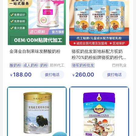
金薄金自制果味发酵酸奶粉
骆驼奶批发新地标配方驼奶
粉70%奶粉贴牌骆驼奶粉代
工巴特乳业
酸奶粉
成人奶粉
奶粉
郑州代工
骆驼奶粉批发
巴特乳业
帮网络科
（新疆）
食品
新地标配方驼奶粉70
188.00
260.00
拨打电话
技有限公
拨打电话
有限公司
￥
￥
驼奶粉贴牌
司
驼奶粉代工