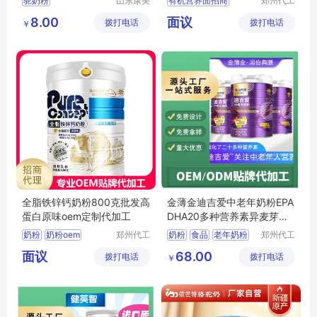
驼奶粉
山东康美
有机营养面招商
郑州代工
药业有限
帮网络科
驼奶粉益生菌蛋白质粉
有机营养面代理
8.00
面议
拨打电话
公司
拨打电话
技有限公
￥
蛋白质粉
婴幼儿面条批发
司
固体饮料代加工厂
婴幼儿面条定制
复合肽蛋白粉
宝宝面条招商
全脂铁锌钙奶粉800克批发高
金薄金迪吉爱中老年奶粉EPA
蛋白原味oem定制代加工
DHA20多种营养素异麦芽酮
糖醇
奶粉
奶粉oem
郑州代工
奶粉
食品
老年奶粉
郑州代工
帮网络科
帮网络科
奶粉贴牌
奶粉定制
多种营养
中老年
面议
68.00
拨打电话
技有限公
拨打电话
技有限公
￥
奶粉代加工
司
司