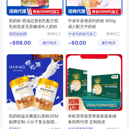
驼奶粉 西域总督初乳配方驼
中老年多维高钙奶粉 900g
乳粉批发无蔗糖成年人奶粉
成人配方牛奶粉
驼奶粉贴牌
郑州代工
中老年奶粉代加工
郑州代工
帮网络科
帮网络科
驼奶粉代加工
中老年奶粉贴牌代工
698.00
60.00
拨打电话
技有限公
拨打电话
技有限公
￥
￥
驼奶粉oem
中老年奶粉oem
司
司
成年人奶粉贴牌
中老年奶粉代理
成年人奶粉oem
驼奶粉益生菌蛋白质粉OEM
有机营养面营养面条面条辅
贴牌定制 小分子复合肽固体
食招商代理 定制批发
饮料代加工厂