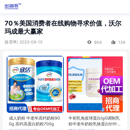
70％美国消费者在线购物寻求价值，沃尔
玛成最大赢家
路雪苹/ 2023-09-15
904
139
成人奶粉 中老年高钙奶粉90
牛初乳免疫球蛋白IgG调制乳
0g 高钙高蛋白奶粉700g
粉中老年奶粉乳铁蛋白针叶
樱桃