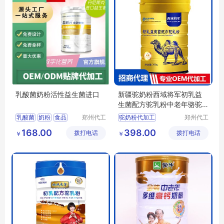
乳酸菌奶粉活性益生菌进口
新疆驼奶粉西域将军初乳益
生菌配方驼乳粉中老年骆驼
奶粉
乳酸菌
奶粉
食品
郑州代工
驼奶粉代加工
郑州代工
帮网络科
帮网络科
成人奶粉
牛奶
驼奶粉oem
168.00
398.00
拨打电话
技有限公
拨打电话
技有限公
￥
￥
驼奶粉贴牌
司
司
中老年驼奶粉贴牌
中老年驼奶粉oem