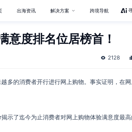
页
出海资讯
解决方案
跨境导航
et满意度排名位居榜首！
2128
来越多的消费者
开行
进行网上购物
。
事实证明，
在网
r
揭示
了迄今为止消费者对网上购物体验满意度
最高