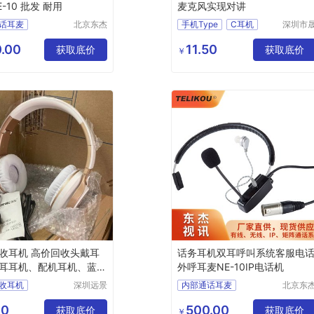
-10 批发 耐用
麦克风实现对讲
话耳麦
北京东杰
手机Type
C耳机
深圳市
视讯科技
西电子
制
耳麦
对讲机Type
有限公司
限公司
.00
11.50
家
耳麦物流
获取底价
对讲机配件耳机Type
获取底价
￥
C
耳机
对讲机耳机线Type
收耳机 高价回收头戴耳
话务耳机双耳呼叫系统客服电
耳耳机、配机耳机、蓝牙
外呼耳麦NE-10IP电话机
收耳机
深圳远景
内部通话耳麦
北京东
环保科技
视讯科
牌耳机回收
耳麦物流
耳麦定制
有限公司
有限公
00
500.00
收头戴耳机
获取底价
耳麦厂家
耳麦价格
获取底价
￥