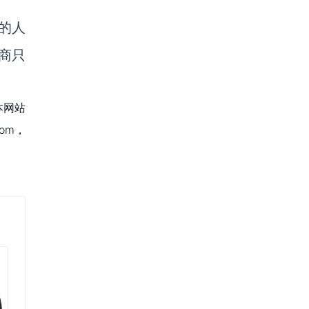
货的人
商
只
本网站
om，