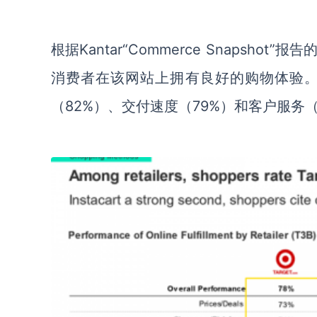
根据
Kantar“Commerce Snapshot”报
消费者
在
该网站
上拥有良好的购物
体验
（
82%
）
、交付速度
（
79%
）
和
客户服务