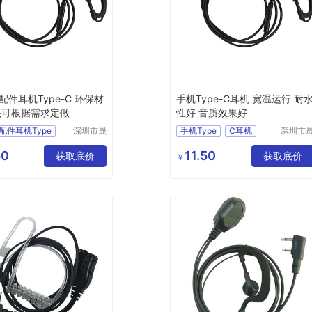
配件耳机Type-C 环保材
手机Type-C耳机 宽温运行 耐
头可根据需求定做
性好 音质效果好
配件耳机Type
深圳市晟
手机Type
C耳机
深圳市
西电子有
西电子
耳机
对讲机Type
Type
限公司
限公司
50
11.50
耳机线Type
获取底价
对讲机配件耳机Type
获取底价
￥
ype
C耳机
C
耳机
pe