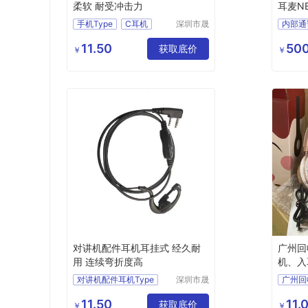
柔软 耐受冲击力
耳麦NE
手机Type
C耳机
深圳市晟
内部通
西电子有
Type
耳麦定
限公司
11.50
500
对讲机配件耳机Type
获取底价
耳麦厂
￥
￥
C
耳机
对讲机耳机线Type
对讲机配件耳机耳挂式 经久耐
广州回
用 连续弯折度高
机、入
耳机
对讲机配件耳机Type
深圳市晟
广州回
西电子有
C
对讲机Type
广州品
限公司
11.50
11.
C耳机
Type
耳机
获取底价
高价回
￥
￥