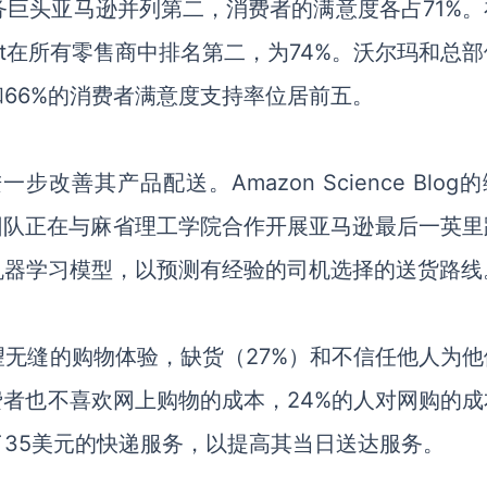
子商务巨头亚马逊并列第二
，
消费者的满意度
各占
71%。
acart在所有零售商中排名第二，为74%。沃尔玛和总
66%的
消费者满意度
支持率位居前五。
进一步改善其产品配送。
Amazon Science Blog
后一英里团队正在与麻省理工学院合作开展亚马逊最后一英
机器学习模型，以预测有经验的司机选择的送货路线
望无缝
的购物
体验，缺货
（
27%
）
和不信任他人为他
费者也不喜欢网上购物的成本，
24%的人对
网购的
成
了
35美元
的快递服务
，以提高其当日送达服务。