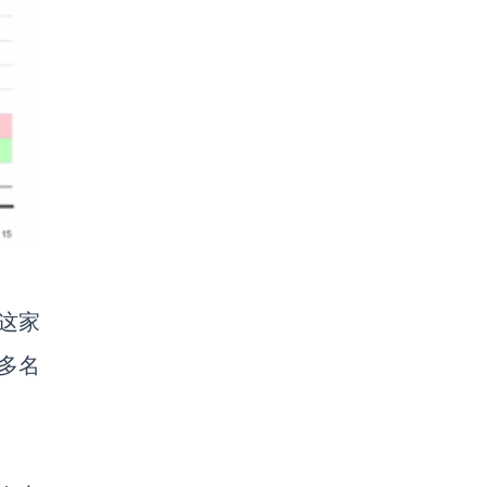
，这家
万多名