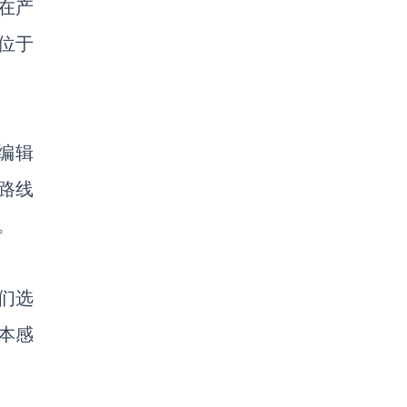
在产
部位于
的编辑
里路线
。
们选
本感