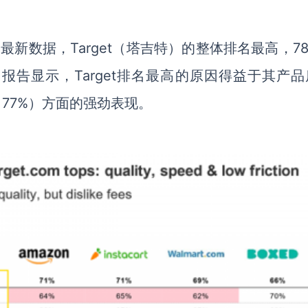
告的最新数据，Target
（
塔吉特
）
的整体
排名最高，
7
。
报告显示，
Target
排名最高的原因得益于
其
产品
（
77%
）
方面的强劲表现。