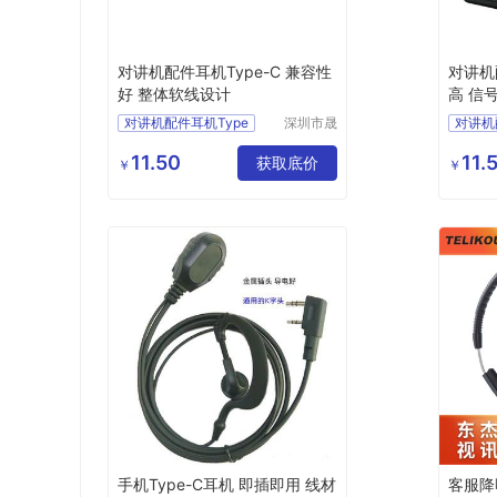
对讲机配件耳机Type-C 兼容性
对讲机
好 整体软线设计
高 信
对讲机配件耳机Type
深圳市晟
对讲机
西电子有
C
对讲机Type
C
对
限公司
11.50
11.
C耳机
Type
耳机
获取底价
C耳机
￥
￥
手机Type
手机Ty
手机Type-C耳机 即插即用 线材
客服降