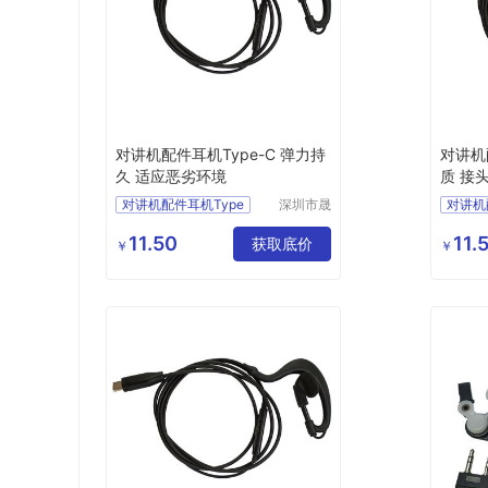
对讲机配件耳机Type-C 弹力持
对讲机
久 适应恶劣环境
质 接
对讲机配件耳机Type
深圳市晟
对讲机
西电子有
C
对讲机Type
C
限公司
11.50
11.
C耳机
Type
耳机
获取底价
对讲机
￥
￥
手机Type
对讲机T
手机Ty