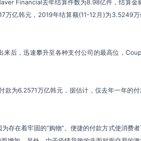
er Financial去年结算件数为8.98亿件，结算金
17万亿韩元
，
2019年结算额(11
-
12月)为3.5249
出来
后，迅速攀升至各种支付公司的最高位
，
Cou
的付款为6
.
2571
万
亿韩元，据估计，仅去年一年的付
因为
存在着牢固的
“购物”。便捷的付款方式使消费者
加而增加
，
另外，由
于
疫情
导致的非面对面交易的激