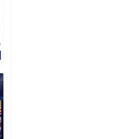
牛
珀
有