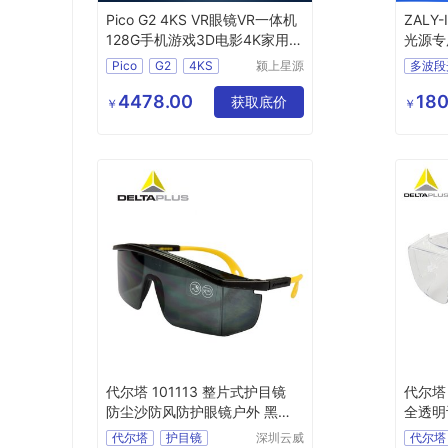
Pico G2 4KS VR眼镜VR一体机
ZALY
128G手机游戏3D电影4K家用头
光源专
戴vr虚拟现实VR眼镜智
Pico
G2
4KS
颍上星源
多波段
科技发展
滤光眼
有限公司
4478.00
180
获取底价
生物检
￥
￥
多波段
代尔塔 101113 整片式护目镜
代尔塔
防尘沙防风防护眼镜户外 黑色
全透明设
运动骑行
代尔塔
护目镜
深圳云威
代尔塔