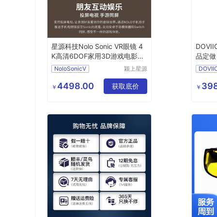
星源科技Nolo Sonic VR眼镜 4
DOVI
K高清6DOF家用3D游戏电影一
品定做 
体机
NoloSonicV
颍上星源
DOVII
科技发展
KX01S
有限公司
4498.00
398
获取底价
MY
￥
￥