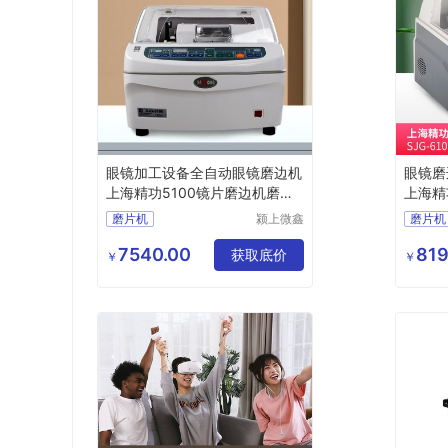
眼镜加工设备全自动眼镜磨边机
眼镜磨
上海精功5100镜片磨边机磨片
上海精
机
磨片机
磨片机
颍上微鑫
磨片机
电子商务
有限公司
7540.00
819
获取底价
￥
￥