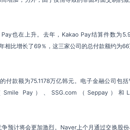
ao Pay也在上升。去年，Kakao Pay结算件数为5.
年相比增长了
69％
，
这三家公司的总付款额约为
6
司的付款额为
75.1178万亿韩元。电子金融公司包括V
（Smile Pay）
、
SSG.com（Seppay）和Lo
竞争预计将会更加激烈。
Naver上个月通过交换股