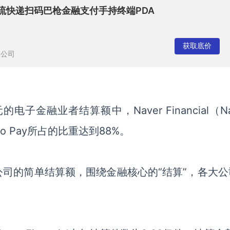
终端物流快递扫码巴枪金融支付手持终端PDA
获取底价
限公司
的电子金融业者结算额中，Naver Financial（Na
akao Pay所占的比重达到88%
。
公司的简单
结算
额
，
围绕金融核心的
“结算”，各大