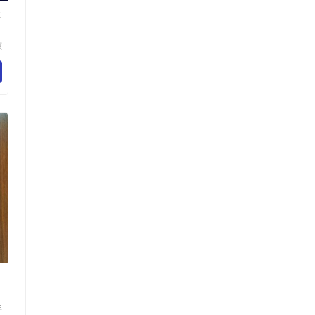
R
a
源
展
司
丰