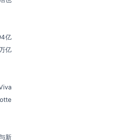
94亿
6万亿
iva
tte
份与新