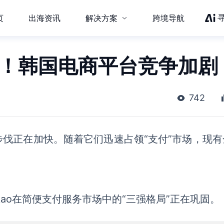
页
出海资讯
解决方案
跨境导航
％！韩国电商平台竞争加剧
742
步伐正在加快。随着它们迅速占领
“支付”市场，现
kao在
简便
支付服务市场中的
“三
强格局
”正在巩固。