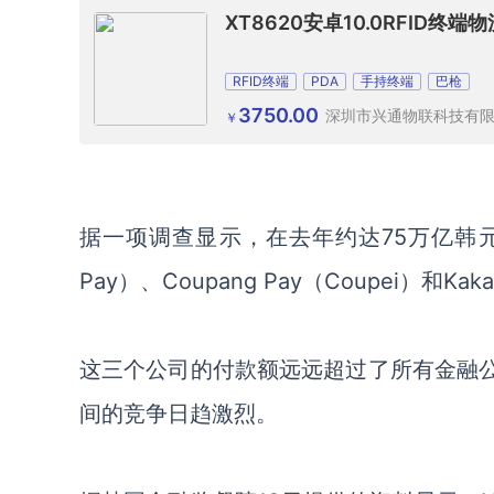
XT8620安卓10.0RFID
RFID终端
PDA
手持终端
巴枪
3750.00
深圳市兴通物联科技有
￥
据
一项调查显示
，在去年约达
75万亿韩元
Pay）
、
Coupang Pay（Coupei）和K
这三个公司的付款额远远超过了所有金融
间的竞争日趋激烈。