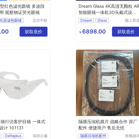
-I型红色滤光眼镜 多波段
Dream Glass 4K高清无颗粒 A
用 观察物证荧光眼镜
智能眼镜一体机3D头戴式设备
r增强现实vr眼镜虚拟游戏
光源滤色眼镜
北京中联
Dream
Glass
颍上星
安华科技
科技发
镜
滤色眼镜
有限公司
有限公
.00
6898.00
材发现仪眼镜
获取底价
获取底价
￥
眼镜
 骑行访客护目镜 一体式
隔膜压缩机膜片 战略合作 原厂
计 101131
配件 便捷用户 售后无忧
Deltaplus
深圳云威
隔膜压缩机配件
抚顺鼎