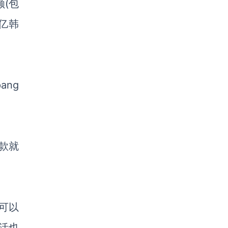
额(包
万亿韩
pang
款就
可以
活也