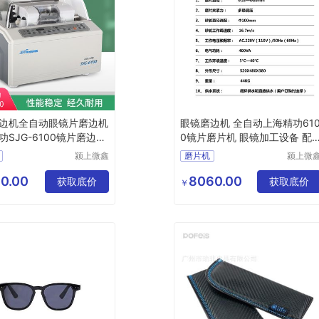
边机全自动眼镜片磨边机
眼镜磨边机 全自动上海精功61
功SJG-6100镜片磨边机
0镜片磨片机 眼镜加工设备 配
底座
颍上微鑫
磨片机
颍上微
电子商务
电子商
有限公司
有限公
0.00
8060.00
获取底价
获取底价
￥