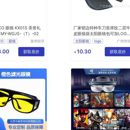
ICO 眼镜 KX01S 美誉礼
厂家锁边特种车刀形席纹二层
MY-WGJS-（T）-02
皮眼镜袋太阳眼镜包可加LOGO
批发
CO
眼镜
泉州经济
太阳眼镜
logo
广州市
技术开发
非皮具
礼品定做
区美誉商
限公司
.00
10.30
WGJS
T
02
获取底价
获取底价
￥
贸有限公
司