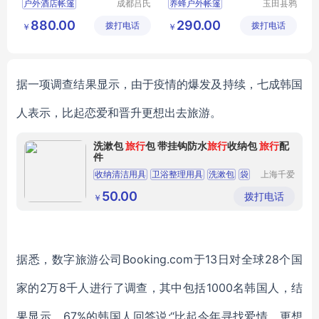
户外酒店帐篷
成都吕氏
养蜂户外帐篷
玉田县鸦
杰祥建材
鸿桥冰峰
大型户外露营帐篷
880.00
290.00
拨打电话
有限公司
拨打电话
户外用品
￥
￥
户外帐篷营地
厂
野奢帐篷酒店
露营帐篷定做
据一项调查结果显示，
由于疫情的爆发及持续，
七成韩国
人
表示，
比起恋爱和晋升
更想出去旅游。
洗漱包
旅行
包 带挂钩防水
旅行
收纳包
旅行
配
件
收纳清洁用具
卫浴整理用具
洗漱包
袋
上海千爱
实业有限
公司
50.00
拨打电话
￥
据悉，数字旅游公司
Booking.com于13日对全球28个国
家的2万8千人进行了调查，其中包括1000名韩国人，
结
果显示，
67%的韩国人回答说:“比起今年寻找爱情，更想