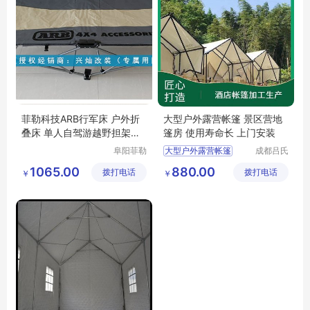
菲勒科技ARB行军床 户外折
大型户外露营帐篷 景区营地
叠床 单人自驾游越野担架床
篷房 使用寿命长 上门安装
野外露营必备
阜阳菲勒
大型户外露营帐篷
成都吕氏
科技有限
杰祥建材
帐篷酒店定做
1065.00
880.00
拨打电话
公司
拨打电话
有限公司
￥
￥
户外酒店帐篷
营地酒店帐篷
轻奢野营酒店帐篷