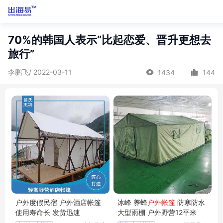
70%的韩国人表示“比起恋爱、晋升更想去
旅行”
李鹏飞/ 2022-03-11
1434
144
户外度假民宿 户外酒店帐篷
冰峰 养蜂
户外帐篷
防寒防水
使用寿命长 发货迅速
大型雨棚 户外野营12平米