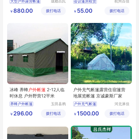
大型户外露营帐篷
成都吕氏
会议篷房租赁
杭州百佳
杰祥建材
遮阳蓬有
帐篷酒店定做
880.00
55.00
拨打电话
有限公司
拨打电话
限公司
￥
￥
酒店度假帐篷
帐篷酒店厂家
户外帐篷营地
冰峰 养蜂
户外帐篷
2-12人临
户外充气帐篷露营住宿篷营
时休息 户外野营12平米
地展览帐篷 京诚豪斯厂家
养蜂户外帐篷
玉田县鸦
户外充气帐篷
河北涿佳
鸿桥冰峰
户外装备
露营住宿篷
296.00
1500.00
拨打电话
户外用品
拨打电话
有限公司
￥
￥
营地展览帐篷
厂