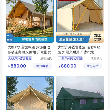
大型户外露营帐篷 旅游度假
大型户外露营帐篷 轻奢简易
移动篷房 经久耐用 厂家批发
篷房 经久耐用 厂家批发
大型户外露营帐篷
成都吕氏
大型户外露营帐篷
成都吕氏
杰祥建材
杰祥建材
帐篷露营地
度假山庄酒店帐篷
880.00
880.00
拨打电话
有限公司
拨打电话
有限公司
￥
￥
户外酒店帐篷
帐篷营地
酒店帐篷生产
户外酒店帐篷
露营帐篷定做
酒店帐篷生产