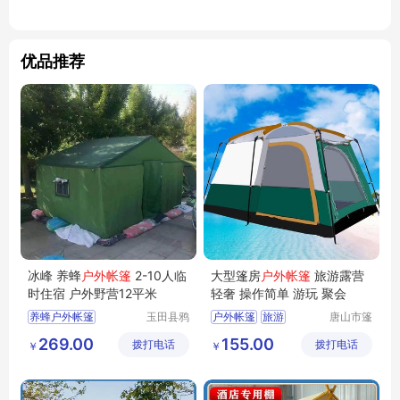
优品推荐
冰峰 养蜂
户外帐篷
2-10人临
大型篷房
户外帐篷
旅游露营
时住宿 户外野营12平米
轻奢 操作简单 游玩 聚会
养蜂户外帐篷
玉田县鸦
户外帐篷
旅游
唐山市篷
鸿桥冰峰
程户外用
269.00
155.00
拨打电话
户外用品
拨打电话
品有限公
￥
￥
厂
司