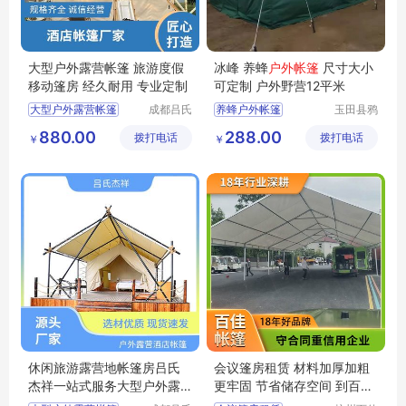
大型户外露营帐篷 旅游度假
冰峰 养蜂
户外帐篷
尺寸大小
移动篷房 经久耐用 专业定制
可定制 户外野营12平米
大型户外露营帐篷
成都吕氏
养蜂户外帐篷
玉田县鸦
杰祥建材
鸿桥冰峰
户外帐篷营地
880.00
288.00
拨打电话
有限公司
拨打电话
户外用品
￥
￥
帐篷酒店搭建
厂
营地酒店帐篷
酒店帐篷
休闲旅游露营地帐篷房吕氏
会议篷房租赁 材料加厚加粗
杰祥一站式服务大型户外露
更牢固 节省储存空间 到百佳
营帐篷
来