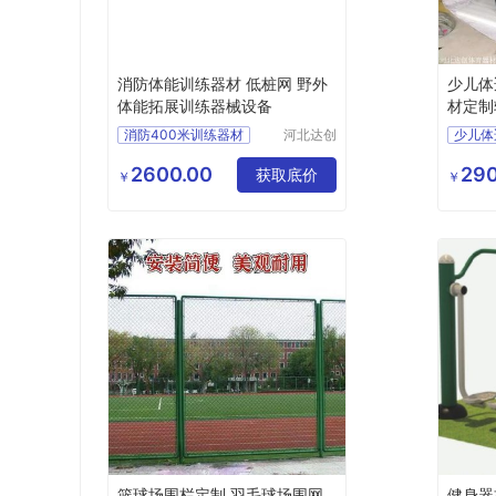
消防体能训练器材 低桩网 野外
少儿体
体能拓展训练器械设备
材定制
供应
消防400米训练器材
河北达创
少儿体
体育器材
巡警障碍训练器材
亲子训
有限公司
2600.00
290
警八项体能训练器材
获取底价
早教区
￥
￥
特警100米训练器材
定制软
感统训
篮球场围栏定制 羽毛球场围网
健身器