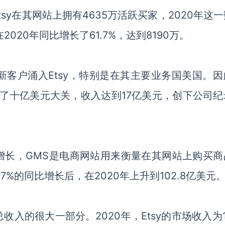
tsy在其网站上
拥有
4635万活跃买家，2020年这
2020年同比增长了61.7%，达到8190万。
新客户涌入
Etsy，特别是在其主要业务国美国
。
因
突破了十亿美元大关，收入达到17亿美元，创下公司纪
大幅增长，GMS是电商网站用来衡量在其网站上购买商
06.7%的同比增长后，在2020年上升到102.8亿美元
总收入的很大一部分。
2020年，Etsy的市场收入为