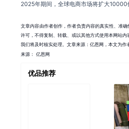
2025年期间，全球电商市场将扩大100
文章内容由作者创作，作者负责内容的真实性、准确
许可，不得复制、转载、或以其他方式使用本网站内容。如发
我们将及时核实处理。文章来源：亿恩网，本文为作
来源：
亿恩网
优品推荐