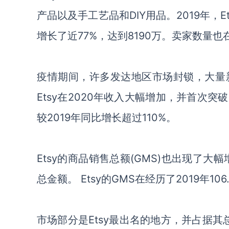
产品以及手工艺品和DIY用品。2019年，E
增长了近77%，达到8190万。卖家数量也在
疫情期间，
许多发达
地区
市场封锁
，
大量
Etsy在2020年收入大幅增加，并首次
较
2019年同比增长超过110%
。
Etsy的商品销售总额(GMS)也出现了
总
金额。
Etsy的GMS在经历了2019年1
市场
部分
是
Etsy最出名的地方，并
占据
其