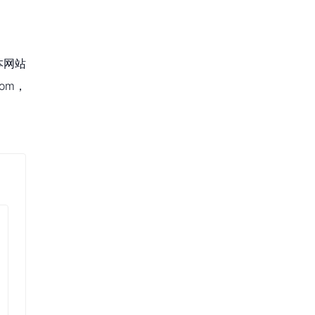
本网站
om，