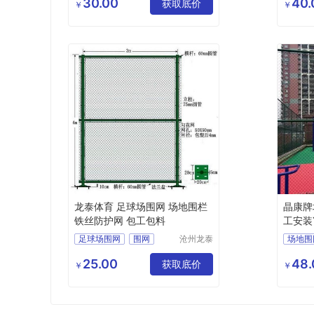
有限公司
30.00
40.
获取底价
足球护
￥
￥
龙泰体育 足球场围网 场地围栏
晶康牌
铁丝防护网 包工包料
工安装Y
足球场围网
围网
沧州龙泰
场地围
体育器材
场地围栏
围栏
篮球场
有限公司
25.00
48.
铁丝防护网
获取底价
体育围
￥
￥
场地护