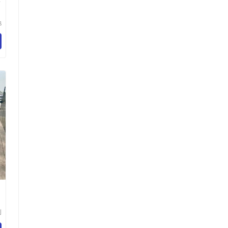
驰
品
司
创
材