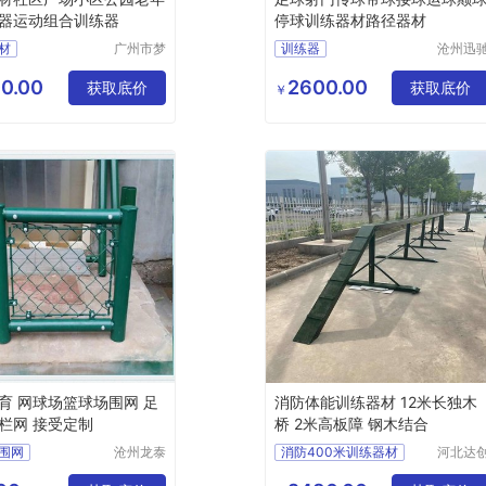
器运动组合训练器
停球训练器材路径器材
材
广州市梦
训练器
沧州迅
航玩具有
体育用
限公司
有限公
0.00
2600.00
获取底价
获取底价
￥
育 网球场篮球场围网 足
消防体能训练器材 12米长独木
栏网 接受定制
桥 2米高板障 钢木结合
围网
沧州龙泰
消防400米训练器材
河北达
体育器材
体育器
围网
护栏网
巡警障碍训练器材