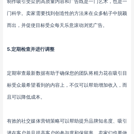
制作吸引
受众的
高质量内容和广告既是一门艺术，也是一
门科学。
卖家
需要找到创造性的方法来在众多帖子中脱颖
而出，并
促使
目标受众每天乐意滚动浏览广告。
5.定期检查并进行调整
定期审查最新数据有助于确保您的团队将精力花在吸引目
标受众最
希望看到
的内容上
，
不仅可以帮助增加收入，而
且可以降低成本。
有效
的社交媒体营销策略可以帮助提升品牌知名度
、吸引
潜在客户
并且
提高客户
的
参与度和保留率
，卖家们也要做