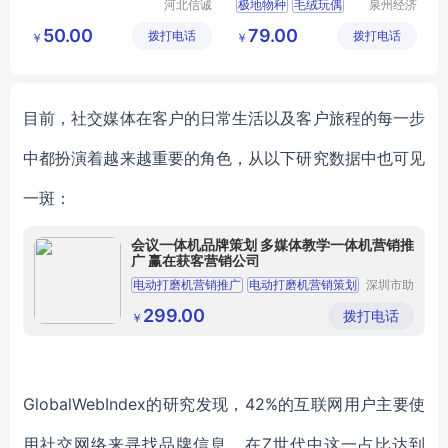
河北信诚
极地物种
毛绒玩偶
泉州经济
和科技有
技术开发
M1
企业伴手礼品
MY
50.00
79.00
拨打电话
限公司
拨打电话
区美誉商
￥
￥
PYSH
T
04
贸有限公
司
目前，
社交媒体在客户的日常生活以及
客户旅程的每一步
中
都扮演着越来越重要的角色
，
从以下研究数据中也可见
一斑：
会议一体机品牌策划 多媒体教学一体机营销推
广 赢在获客营销公司
电动打磨机营销推广
电动打磨机营销策划
深圳市助
客传媒有
电动打磨机品牌营销
自动抛光机品牌策划
限公司
299.00
拨打电话
￥
自动抛光机营销推广
GlobalWebIndex
的
研究
发现，
42%的
互联网用户
主要使
用社交网络来
寻找品牌信息，
在
Z世代
中这一占比达到