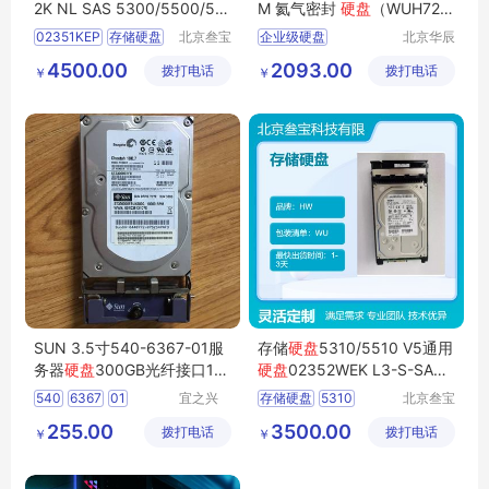
2K NL SAS 5300/5500/56
M 氦气密封
硬盘
（WUH721
00 V3 V5
818ALE6L4）
02351KEP
存储硬盘
北京叁宝
企业级硬盘
北京华辰
科技有限
悦科技有
硬盘
10TB硬盘
服务器硬盘
氦气硬盘
4500.00
2093.00
拨打电话
公司
拨打电话
限公司
￥
￥
SUN 3.5寸540-6367-01服
存储
硬盘
5310/5510 V5通用
务器
硬盘
300GB光纤接口10
硬盘
02352WEK L3-S-SAS-
000转
2400GB 2.5
540
6367
01
宜之兴
存储硬盘
5310
北京叁宝
（北京）
科技有限
300GB
FC接口
5510V5通用硬盘
L3
255.00
3500.00
拨打电话
科技有限
拨打电话
公司
￥
￥
sun硬盘
S
SAS
2400GB
公司
SUN3510硬盘