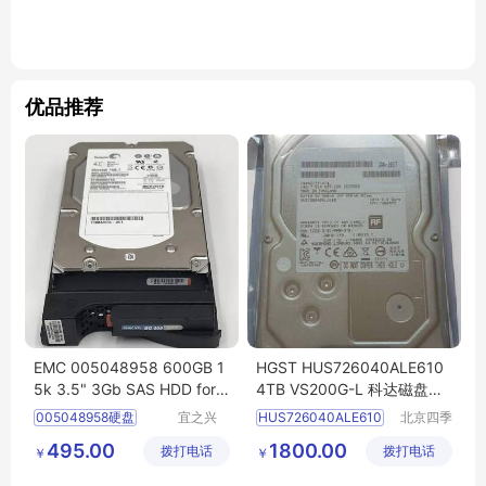
优品推荐
EMC 005048958 600GB 1
HGST HUS726040ALE610
5k 3.5" 3Gb SAS HDD for A
4TB VS200G-L 科达磁盘阵
X
硬盘
列柜
硬盘
005048958硬盘
宜之兴
HUS726040ALE610
北京四季
（北京）
畅想科技
600GB硬盘
SAS硬盘
VS200G
L
495.00
1800.00
拨打电话
科技有限
拨打电话
有限公司
￥
￥
EMC硬盘
AX硬盘
企业级硬盘
公司
磁盘阵列柜硬盘