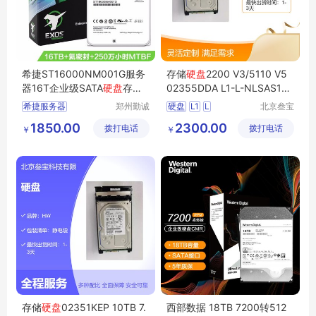
希捷ST16000NM001G服务
存储
硬盘
2200 V3/5110 V5
器16T企业级SATA
硬盘
存储
02355DDA L1-L-NLSAS10T
硬盘
10TB 7.2K SAS
希捷服务器
郑州勤诚
硬盘
L1
L
北京叁宝
电子技术
科技有限
企业级SATA硬盘存储硬盘
NLSAS10T
10TB硬盘
1850.00
2300.00
拨打电话
有限公司
拨打电话
公司
￥
￥
希捷企业级硬盘存储硬盘
2200V3
5110V5
存储硬盘
希捷硬盘
存储
硬盘
02351KEP 10TB 7.
西部数据 18TB 7200转512