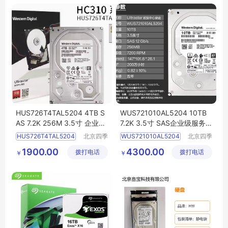
监控存储硬盘
HUS726T4TAL5204 4TB S
WUS721010AL5204 10TB
AS 7.2K 256M 3.5寸 企业级
7.2K 3.5寸 SAS企业级服务
服务器
硬盘
器
硬盘
HUS726T4TAL5204
北京四季
WUS721010AL5204
北京四季
畅想科技
畅想科技
台式机硬盘
台式机硬盘
1900.00
4300.00
拨打电话
有限公司
拨打电话
有限公司
￥
￥
企业级硬盘
监控硬盘
企业级硬盘
监控硬盘
服务器硬盘
服务器硬盘