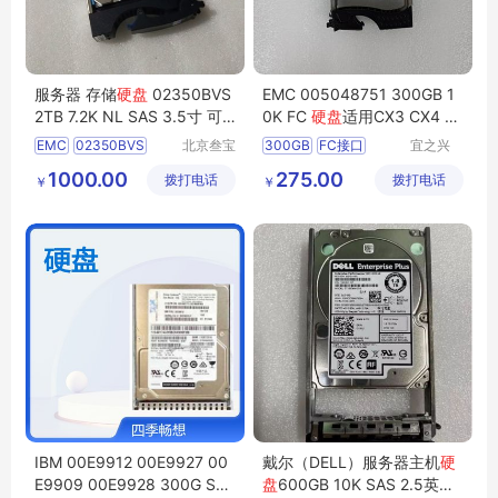
服务器 存储
硬盘
02350BVS
EMC 005048751 300GB 1
2TB 7.2K NL SAS 3.5寸 可
0K FC
硬盘
适用CX3 CX4 拆
出
硬盘
测试报告EMC
机
EMC
02350BVS
北京叁宝
300GB
FC接口
宜之兴
科技有限
（北京）
华为存储硬盘
硬盘
EMC硬盘
1000.00
275.00
拨打电话
公司
拨打电话
科技有限
￥
￥
CX3CX4硬盘
公司
IBM 00E9912 00E9927 00
戴尔（DELL）服务器主机
硬
E9909 00E9928 300G S82
盘
600GB 10K SAS 2.5英寸