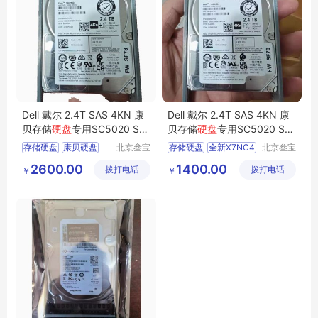
Dell 戴尔 2.4T SAS 4KN 康
Dell 戴尔 2.4T SAS 4KN 康
贝存储
硬盘
专用SC5020 SC
贝存储
硬盘
专用SC5020 SC
4020 X7NC4
4020全新X7NC4
存储硬盘
康贝硬盘
北京叁宝
存储硬盘
全新X7NC4
北京叁宝
科技有限
科技有限
DELL硬盘
2600.00
1400.00
拨打电话
公司
拨打电话
公司
￥
￥