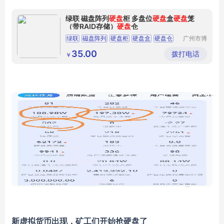
绿联 磁盘阵列
硬盘
柜 多盘位
硬盘
盒
硬盘
笼
（带RAID存储）
硬盘
仓
绿联
磁盘阵列
硬盘柜
硬盘盒
硬盘仓
广州市博
鸿商贸有
限公司
35.00
拨打电话
￥
新虚拟货币出现，矿工们开始抢硬盘了