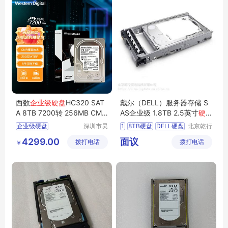
西数
企业级硬盘
HC320 SAT
戴尔（DELL）服务器存储 S
A 8TB 7200转 256MB CMR
AS企业级 1.8TB 2.5英寸
硬
(HUS728T8TALE6L4)
盘
企业级硬盘
深圳市昊
1
8TB硬盘
DELL硬盘
北京乾行
天电脑有
捷通科技
企业硬盘8TB
8T硬盘
SAS接口
4299.00
面议
拨打电话
限公司
拨打电话
有限公司
￥
8T企业硬盘
机械硬盘
戴尔硬盘
nas专用硬盘