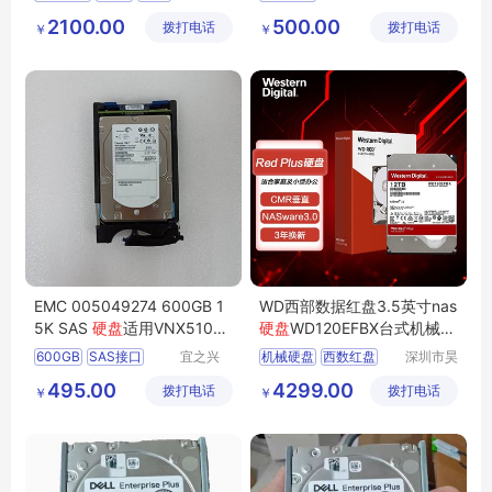
科技有限
科技有限
005052254
2100.00
500.00
拨打电话
公司
拨打电话
公司
￥
￥
400G硬盘
EMC 005049274 600GB 1
WD西部数据红盘3.5英寸nas
5K SAS
硬盘
适用VNX5100
硬盘
WD120EFBX台式机械
硬
5300 VNXe3300
盘
12TB
600GB
SAS接口
宜之兴
机械硬盘
西数红盘
深圳市昊
（北京）
天电脑有
VNX5100硬盘
台式机硬盘
红盘12TB
495.00
4299.00
拨打电话
科技有限
拨打电话
限公司
￥
￥
EMC硬盘
NAS硬盘
公司