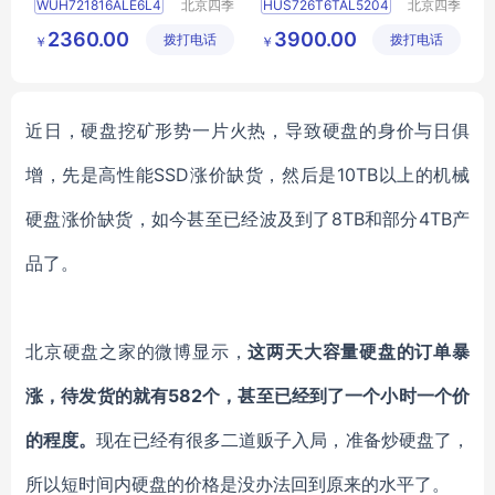
WUH721816ALE6L4
北京四季
HUS726T6TAL5204
北京四季
畅想科技
畅想科技
台式机硬盘
台式机硬盘
2360.00
3900.00
拨打电话
有限公司
拨打电话
有限公司
￥
￥
企业级硬盘
监控硬盘
企业级硬盘
监控硬盘
服务器硬盘
服务器硬盘
近日，硬盘挖矿形势一片火热，导致硬盘的身价与日俱
增，先是高性能
SSD涨价缺货，然后是10TB以上的机械
硬盘涨价缺货，如今甚至已经波及到了8TB和部分4TB产
品了。
北京硬盘之家的微博显示，
这两天大容量硬盘的订单暴
涨，待发货的就有
582个，甚至已经到了一个小时一个价
的程度。
现在已经有很多二道贩子入局，准备炒硬盘了，
所以短时间内硬盘的价格是没办法回到原来的水平了。