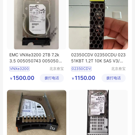
EMC VNXe3200 2TB 7.2k
02350CDV 02350CDU 023
3.5 005050743 00505014
51KBT 1.2T 10K SAS V3/V5
3
硬盘
一年质保
系列 存储
硬盘
VNXe3200
北京叁宝
02350CDV
北京叁宝
科技有限
科技有限
005050143
VNX硬盘
02350CDU
1500.00
1150.00
拨打电话
公司
拨打电话
公司
￥
￥
02351KBT
1
2T硬盘
华为存储硬盘