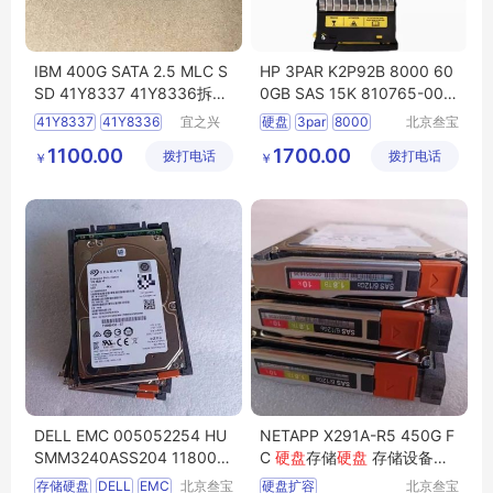
IBM 400G SATA 2.5 MLC S
HP 3PAR K2P92B 8000 60
SD 41Y8337 41Y8336拆机
0GB SAS 15K 810765-001
硬盘
K2P92A
硬盘
41Y8337
41Y8336
宜之兴
硬盘
3par
8000
北京叁宝
（北京）
科技有限
41Y8340
1100.00
1700.00
拨打电话
科技有限
拨打电话
公司
￥
￥
SSDSC22BA400G31
公司
IBM硬盘
DELL EMC 005052254 HU
NETAPP X291A-R5 450G F
SMM3240ASS204 118000
C
硬盘
存储
硬盘
存储设备扩
545 400G SSD 存储
硬盘
容
存储硬盘
DELL
EMC
北京叁宝
硬盘扩容
北京叁宝