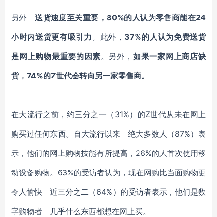
另外，
送货速度至关重要，
80%的人认为零售商能在24
小时内送货更有吸引力
。此外，
37%的人认为免费送货
是网上购物最重要的因素
。
另外，
如果一家网上商店
缺
货
，
74%的Z世代会
转向
另一家零售商。
在大流行之前，
约
三分之一
（
31%
）
的
Z世代从未在网上
购买过任何东西。自
大流行
以来，绝大多数人
（
87%
）
表
示，他们的网上购物技能有所提高，
26%的人首次使用移
动设备购物。63%的受访者认为，现在网购比当面购物更
令人愉快，近三分之二
（
64%
）
的受访者表示，他们是数
字购物者，几乎什么东西都想在网上买。