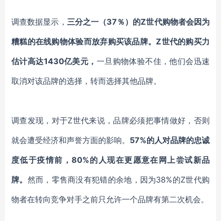
调查数据显示，
三分之一
（
37％）
的
Z世代购物者会因为
糟糕的在线购物体验而放弃购买
该品牌
。
Z世代的购买力
估计高达1430亿美元，
一旦购物体验不佳，
他们会迅速
取消
对该
品牌
的选择
，转而选择其他品牌。
调查发现，对于
Z世代来说，品牌必须把事情做好，否则
就会遭受经济和声誉方面的
影响
。
57%的人对品牌的忠诚
度低于疫情前，80%的人现在更愿意在网上尝试新品
牌。
然而，零售商没有犯错的余地，因为
38%的Z世代购
物者在转向竞争对手之前只允许一个品牌有第二次机会。