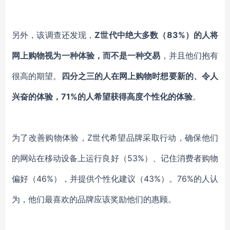
另外，该调查还发现，
Z世代中绝大多数
（
83%
）
的人将
网上购物视为一种体验，而不是一种交易
，并
且他们
抱有
很高的期望。
四分之三的人在网上购物时想要新的、令人
兴奋的体验，
71%的人希望获得高度个性化的体验
。
为了改善
购物
体验，
Z世代希望品牌采取行动，确保他们
的网站在移动设备上运行良好
（
53%
）、
记住
消费者
购物
偏好
（
46%
）
，并提供个性化建议
（
43%
）
。
76%的人认
为，他们最喜欢的品牌应该奖励他们的惠顾。