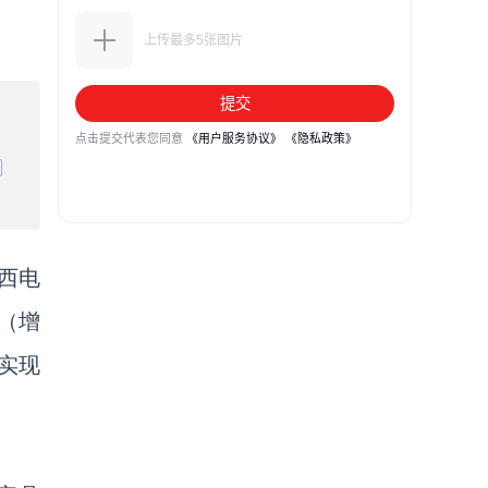
西电
（增
中实现