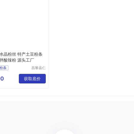
水晶粉丝 特产土豆粉条
拌酸辣粉 源头工厂
粉条
昌黎县仁
信食品有
粉条厂家
限公司
00
铃薯粉条
获取底价