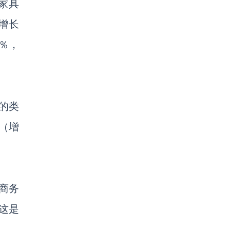
家具
增长
％，
的类
料（
增
商务
这是