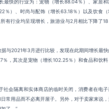
长最快的行业
为
：宠物（
增长
88.04％）
、
家居和
.22％）
、
时尚与配饰（
增长
63.18％）
以及
饮食（
，所有行业均呈现增长，旅游业与2月相比下降了18
数据与
2021年3月
进行
比较，发现在此期间增长最快
.67％，其次是宠物（
增长
102.25％）和食品和饮
由于社会隔离和实体商店的临时关闭，消费者在电子
和日常用品而不必离开屋子。另外，对于卖家来说，
增加了
。
”