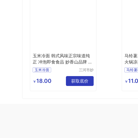
玉米冷面 韩式风味正宗味道纯
马铃薯
正 冲泡即食食品 妙香山品牌 朝
火锅凉
鲜
玉米冷面
三河市妙
马铃薯
香山食品
玉米冷面定制
马铃薯
有限公司
18.00
11.
玉米冷面生产
获取底价
河北马
￥
￥
玉米冷面直销
玉米冷面价格