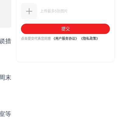
锁措
周末
室等