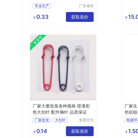
专业生产
广东省东
莞市长安
镇锦厦社
0.33
15.
获取底价
￥
￥
区锦新街
5巷2号
厂家大量批发各种规格 喷漆彩
厂家生
色大扣针 配件胸针 品质保证
色铝链
厂家批发
大扣针
东莞市大
电镀环
湾五金饰
32mm
品有限公
0.14
1.5
获取底价
￥
￥
司