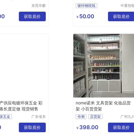
东莞市麒
镀锌钢绞线
中重智
龙五金机
（济宁
镀锌钢绞线型号
械有限公
设计研
00
50.00
获取底价
钢绞线厂家
获取底价
￥
司
院
镀锌钢绞线价格
钢绞线
产供应电镀环保五金 彩
nome诺米 文具货架 化妆品货
条长度定做 现货销售
架 小百货货架
保五金
广东省东
伶俐
店货架
广州九
莞市长安
货架有
名创货架厂家
镇锦厦社
公司
0
398.00
获取底价
诺米家居货架定做
获取底价
￥
区锦新街