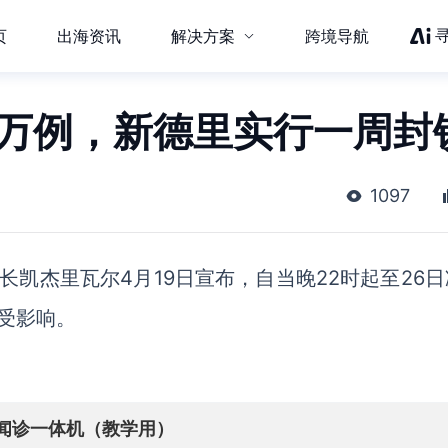
页
出海资讯
解决方案
跨境导航
7万例，新德里实行一周封
1097
部长凯杰里瓦尔
4月
19日宣布，自当晚22时起至26
受影响。
闻诊一体机（教学用）