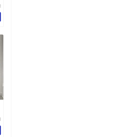
能
）
究
川
限