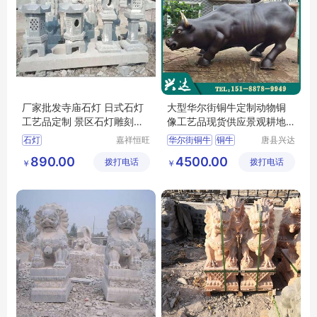
厂家批发寺庙石灯 日式石灯
大型华尔街铜牛定制动物铜
工艺品定制 景区石灯雕刻公
像工艺品现货供应景观耕地
司
牛
石灯
嘉祥恒旺
华尔街铜牛
铜牛
唐县兴达
石雕有限
工艺品厂
铜牛定制
890.00
4500.00
拨打电话
公司
拨打电话
￥
￥