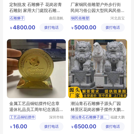
定制批发 石雕狮子 花岗岩青
厂家铜民俗雕塑户外步行街
石雕刻 家用大门庭院石雕摆
民间习俗公园大型民风民俗
件采购
人物铸铜摆件
石雕狮子
曲阳晟帆
铜民俗雕塑
河北昌宝
雕塑有限
祥雕塑工
仿天安门石狮子
4800.00
5000.00
拨打电话
公司
拨打电话
艺品制造
￥
￥
石雕工艺品
有限公司
晚霞红石狮
汉白玉看门狮子
金属工艺品铜铝摆件纪念章
潮汕青石石雕狮子源头厂园
退休礼品员工周年纪念酒店
林景区花岗岩狮子摆件大鹏
沙漏摆件
石材
工艺品铜铝摆件
深圳市锦
潮汕青石石雕狮子源头厂
福建大鹏
宏工艺制
石材雕刻
摆件纪念章
园林景区花岗岩狮子摆件
16.00
6500.00
拨打电话
品有限公
拨打电话
有限公司
￥
￥
退休纪念章
大鹏石材
司
员工周年纪念章
福建青石狮子石雕工厂