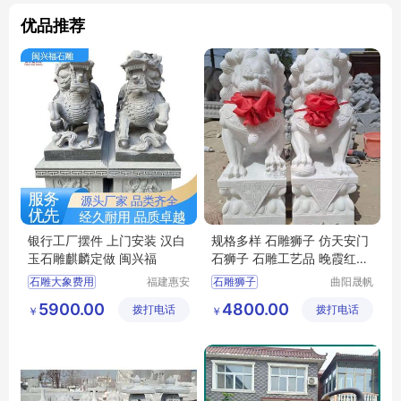
优品推荐
银行工厂摆件 上门安装 汉白
规格多样 石雕狮子 仿天安门
玉石雕麒麟定做 闽兴福
石狮子 石雕工艺品 晚霞红石
狮
石雕大象费用
福建惠安
石雕狮子
曲阳晟帆
闽兴福石
雕塑有限
石雕雕刻
仿天安门石狮子
5900.00
4800.00
拨打电话
业有限公
拨打电话
公司
￥
￥
青田中国石雕
石雕工艺品
司
石雕小象
晚霞红石狮
福建雕刻石雕