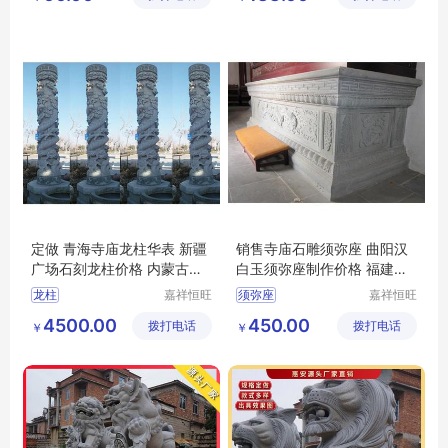
司
定做 青海寺庙龙柱华表 新疆
销售寺庙石雕须弥座 曲阳汉
广场石刻龙柱价格 内蒙古龙
白玉须弥座制作价格 福建须
柱公司
弥座哪里卖
龙柱
嘉祥恒旺
须弥座
嘉祥恒旺
石雕有限
石雕有限
4500.00
450.00
拨打电话
公司
拨打电话
公司
￥
￥