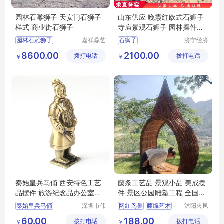
园林石雕狮子 天安门石狮子
山东供应 晚霞红欧式石狮子
样式 商业街石狮子
寺庙景观石狮子 园林摆件石
狮子
园林石雕狮子
嘉祥鼎艺
石狮子
济宁经济
石业有限
开发区盛
天安门石狮子
石狮子
8600.00
2100.00
拨打电话
公司
拨打电话
瑞石业有
￥
￥
限公司
秦始皇兵马俑 西安特色工艺
藤条工艺品 景观小品 美成摆
品摆件 旅游纪念品办公室摆
件 景区公园雕塑工程 全国定
件礼品摆件
制
秦始皇兵马俑
深圳市伟
网红鸟巢
藤编艺术
沭阳火凤
辰工艺制
凰工艺品
西安特色工艺品摆件
藤条工艺品
景观小品
60.00
188.00
拨打电话
品有限公
拨打电话
有限公司
￥
￥
办公室摆件礼品摆件
美成摆件