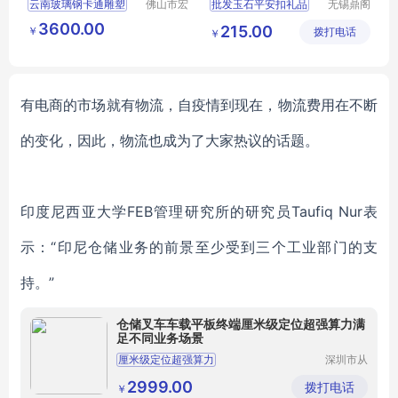
云南玻璃钢卡通雕塑
佛山市宏
批发玉石平安扣礼品
无锡鼎阁
骏景观雕
工艺品有
民俗特色雕塑
阿富汗白玉工艺品
3600.00
215.00
￥
塑有限公
拨打电话
限公司
￥
民族卡通雕塑
家庭会议纪念品
司
卡通雕塑
云南玻璃钢雕塑厂
有电商的市场就有物流，自疫情到现在，物流费用在不断
的变化，因此，物流也成为了大家热议的话题。
印度尼西亚大学
FEB管理研究所的研究员Taufiq Nur
表
示：
“印尼
仓储业务的前景至少受到三个工业部门的支
持。
”
仓储叉车车载平板终端厘米级定位超强算力满
足不同业务场景
厘米级定位超强算力
深圳市从
飞智能科
技有限公
2999.00
拨打电话
￥
司