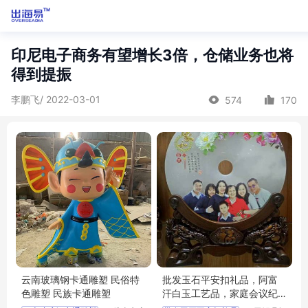
印尼电子商务有望增长3倍，仓储业务也将
得到提振
李鹏飞/ 2022-03-01
574
170
云南玻璃钢卡通雕塑 民俗特
批发玉石平安扣礼品，阿富
色雕塑 民族卡通雕塑
汗白玉工艺品，家庭会议纪
念品