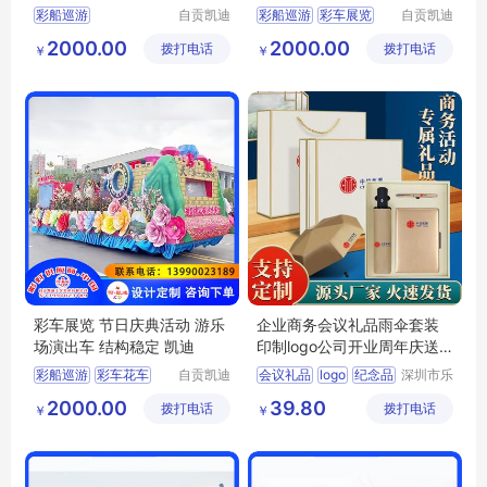
彩船巡游
自贡凯迪
彩船巡游
彩车展览
自贡凯迪
工艺美术
工艺美术
彩车花车彩船
彩车花车
2000.00
2000.00
拨打电话
有限公司
拨打电话
有限公司
￥
￥
花车展览
国庆节彩车花车
国庆节彩车花车
花车展览
彩车展览
彩车展览 节日庆典活动 游乐
企业商务会议礼品雨伞套装
场演出车 结构稳定 凯迪
印制logo公司开业周年庆送
客户纪念品
彩船巡游
彩车花车
自贡凯迪
会议礼品
logo
纪念品
深圳市乐
工艺美术
众文化科
花车展览
2000.00
39.80
拨打电话
有限公司
拨打电话
技有限公
￥
￥
彩车花车彩船
司
国庆节彩车花车