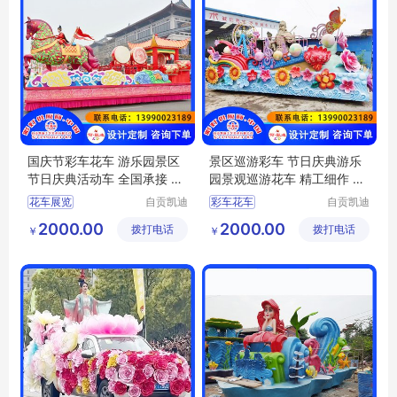
国庆节彩车花车 游乐园景区
景区巡游彩车 节日庆典游乐
节日庆典活动车 全国承接 凯
园景观巡游花车 精工细作 凯
迪
迪
花车展览
自贡凯迪
彩车花车
自贡凯迪
工艺美术
工艺美术
国庆节彩车花车
彩车花车彩船
2000.00
2000.00
拨打电话
有限公司
拨打电话
有限公司
￥
￥
彩车花车
彩船巡游
花车展览
花车巡游
花车巡游
国庆节彩车花车