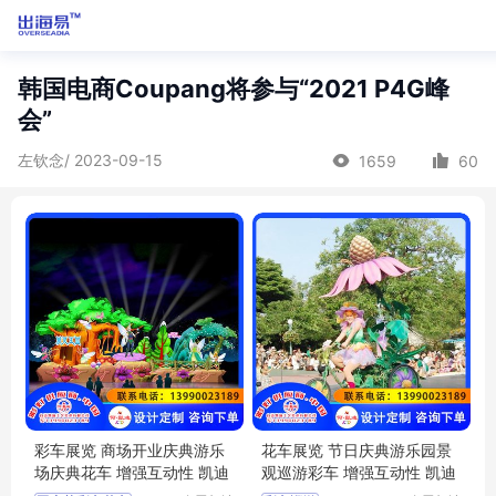
韩国电商Coupang将参与“2021 P4G峰
会”
左钦念/ 2023-09-15
1659
60
彩车展览 商场开业庆典游乐
花车展览 节日庆典游乐园景
场庆典花车 增强互动性 凯迪
观巡游彩车 增强互动性 凯迪