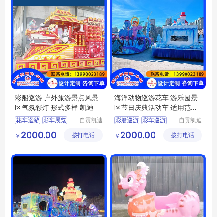
彩船巡游 户外旅游景点风景
海洋动物巡游花车 游乐园景
区气氛彩灯 形式多样 凯迪
区节日庆典活动车 适用范围
广 凯迪
花车巡游
彩车展览
自贡凯迪
彩船巡游
彩车巡游
自贡凯迪
工艺美术
工艺美术
彩车花车
花车展览
花车展览
彩车花车
2000.00
2000.00
拨打电话
有限公司
拨打电话
有限公司
￥
￥
彩车巡游
国庆节彩车花车