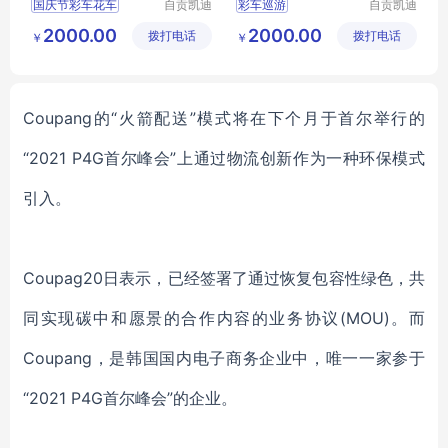
国庆节彩车花车
自贡凯迪
彩车巡游
自贡凯迪
工艺美术
工艺美术
彩车花车
花车展览
国庆节彩车花车
2000.00
2000.00
拨打电话
有限公司
拨打电话
有限公司
￥
￥
彩车巡游
彩车展览
彩船巡游
花车展览
彩车花车
Coupang的
“
火箭
配送
”
模式将在下个月于首尔举行的
“
2021 P4G首尔峰会
”
上通过物流创新作为一种环保模式
引入。
Coupag
20日表示，
已经签署了
通过
恢复
包容性绿色
，
共
同实现碳中和愿景
的
合作内容的业务协议
(MOU)。
而
Coupang，是韩国
国内电子商务企业中，唯一
一家
参
于
“2021 P4G首尔峰会”的企业。