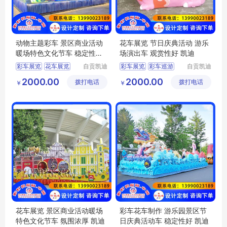
动物主题彩车 景区商业活动
花车展览 节日庆典活动 游乐
暖场特色文化节车 稳定性好
场演出车 观赏性好 凯迪
凯迪
彩车展览
花车展览
自贡凯迪
彩车展览
彩车巡游
自贡凯迪
工艺美术
工艺美术
彩车巡游
彩车花车
彩船巡游
花车巡游
2000.00
2000.00
拨打电话
有限公司
拨打电话
有限公司
￥
￥
彩船巡游
花车展览
花车展览 景区商业活动暖场
彩车花车制作 游乐园景区节
特色文化节车 氛围浓厚 凯迪
日庆典活动车 稳定性好 凯迪