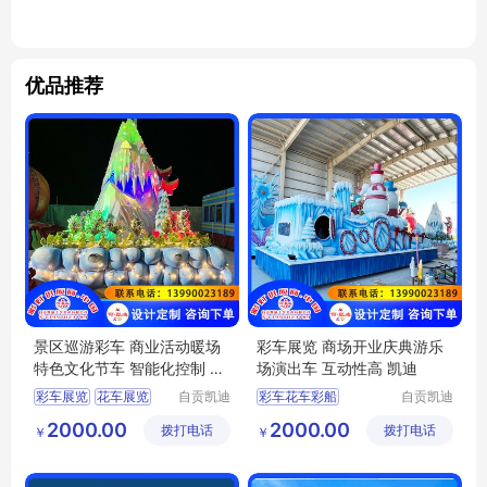
优品推荐
景区巡游彩车 商业活动暖场
彩车展览 商场开业庆典游乐
特色文化节车 智能化控制 凯
场演出车 互动性高 凯迪
迪
彩车展览
花车展览
自贡凯迪
彩车花车彩船
自贡凯迪
工艺美术
工艺美术
彩车花车
彩车巡游
花车展览
2000.00
2000.00
拨打电话
有限公司
拨打电话
有限公司
￥
￥
彩车花车彩船
彩车花车
花车巡游
彩车巡游