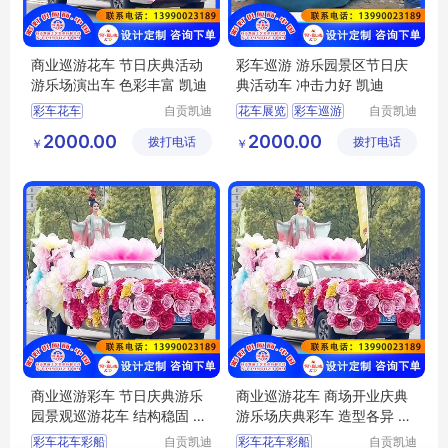
商业巡游花车 节日庆典活动
彩车巡游 游乐园景区节日庆
游乐场演出车 色彩丰富 凯迪
典活动车 冲击力好 凯迪
彩车花车
自贡凯迪
花车展览
彩车巡游
自贡凯迪
工艺美术
工艺美术
国庆节彩车花车
花车巡游
2000.00
2000.00
拨打电话
有限公司
拨打电话
有限公司
￥
￥
彩车展览
花车巡游
彩车花车彩船
彩车巡游
彩车展览
商业巡游彩车 节日庆典游乐
商业巡游花车 商场开业庆典
园景观巡游花车 结构稳固 凯
游乐场庆典彩车 造型各异 凯
迪
迪
彩车花车彩船
自贡凯迪
彩车花车彩船
自贡凯迪