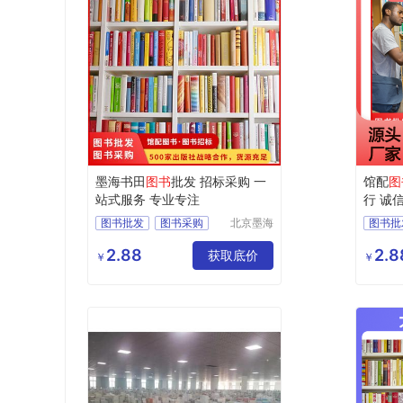
墨海书田
图书
批发 招标采购 一
馆配
图
站式服务 专业专注
行 诚
图书批发
图书采购
北京墨海
图书批
书田文化
馆配图书
图书招标
馆配图
有限公司
2.88
2.8
图书
获取底价
图书价
￥
￥