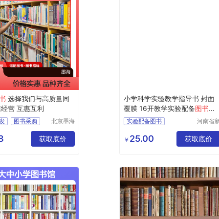
书
选择我们与高质量同
小学科学实验教学指导书 封面
信经营 互惠互利
覆膜 16开教学实验配备
图书
教
学
图书
发
图书采购
北京墨海
实验配备图书
河南省
书田文化
乡市红
书
图书招标
小学图书
指导书图书
有限公司
区工业
8
25.00
格
获取底价
科学图书
教学图书
获取底价
￥
道清路8
号