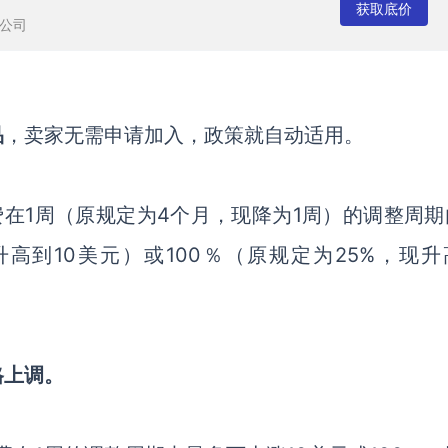
获取底价
公司
品
，
卖家
无需申请加入，政策
就
自动适用。
费在
1周（原规定为4个月，现降为1周）的调整周期
高到10美元）或100％（原规定为25%，现升
格上调。