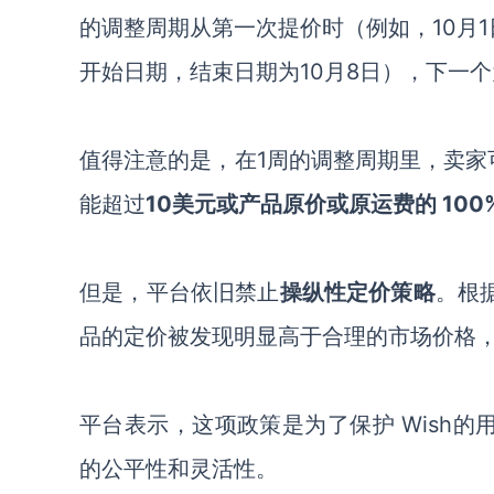
的调整周期从第一次提价时（例如，10月
开始日期，结束日期为10月8日），下一
值得注意的是，
在
1周的调整周期里，
卖家
能超过
10美元或产品原价
或
原运费的
100
但是
，
平台
依旧禁止
操纵性定价策略
。根
品的定价被发现明显高于合理的市场价格
平台表示，
这项政策
是为了
保护
Wish
的公平性和灵活性。