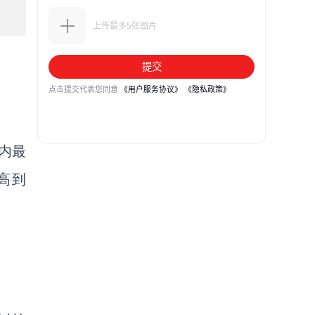
内最
高到