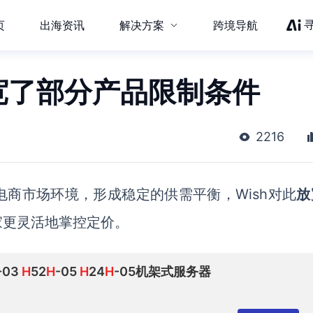
页
出海资讯
解决方案
跨境导航
放宽了部分产品限制条件
2216
电商市场环境，形成稳定的供需平衡，
Wish
对此
放
家
更灵活地掌控定价。
-03
H
52
H
-05
H
24
H
-05机架式服务器