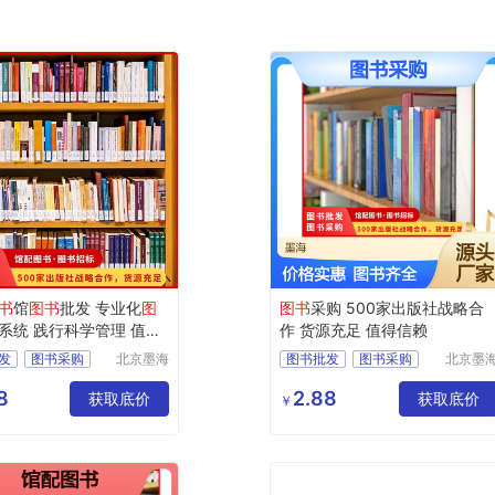
书
馆
图书
批发 专业化
图
图书
采购 500家出版社战略合
系统 践行科学管理 值得
作 货源充足 值得信赖
发
图书采购
北京墨海
图书批发
图书采购
北京墨
书田文化
书田文
书
图书招标
馆配图书
图书招标
有限公司
有限公
8
2.88
获取底价
图书
获取底价
￥