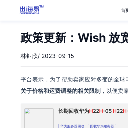
首
政策更新：Wish 
林钰欣/ 2023-09-15
平台表示，
为了帮助
卖家
应对
多变的
全球
关于价格和运费调整的相关限制
，以便
卖
长期回收华为
H
22
H
-05
H
22
H
华为服务器回收
回收华为服务器