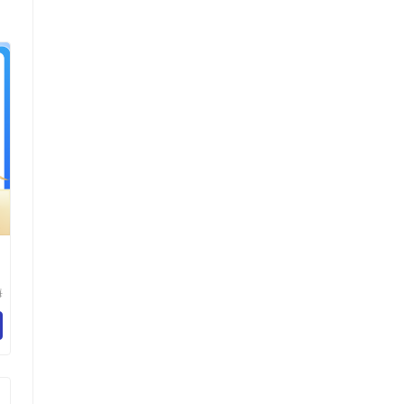
海
化
司