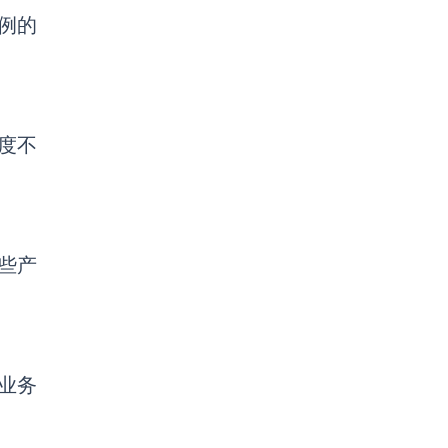
例的
度不
些产
展业务