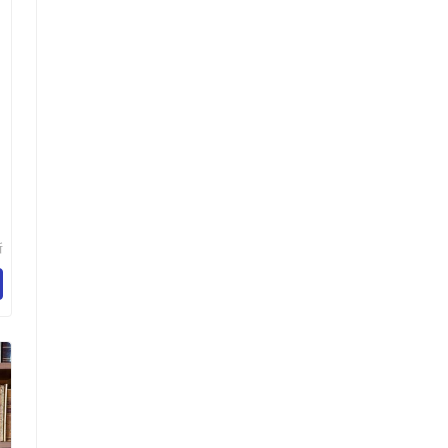
新
旗
园