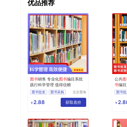
优品推荐
图书
销售 专业化
图书
编目系统
公共
图
践行科学管理 值得信赖
书
编目
信赖
图书批发
图书采购
北京墨海
图书批
书田文化
馆配图书
图书招标
馆配图
有限公司
2.88
2.8
图书
获取底价
图书
￥
￥