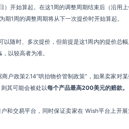
1日）开始算起。在这1周的调整周期结束后（沿用上
个为期1周的调整周期将从下一次提价时开始算起。
可以随时、多次提价，但前提是这
1周内的提价总幅
%
，以较高者为准。
据商户政策
2.14“哄抬物价管制政策”，如果
卖家
对某
，则其可能会被处以
每个产品最高
200美元的赔款。
的用户和交易平台，同时保证
卖家
在
Wish平台上开