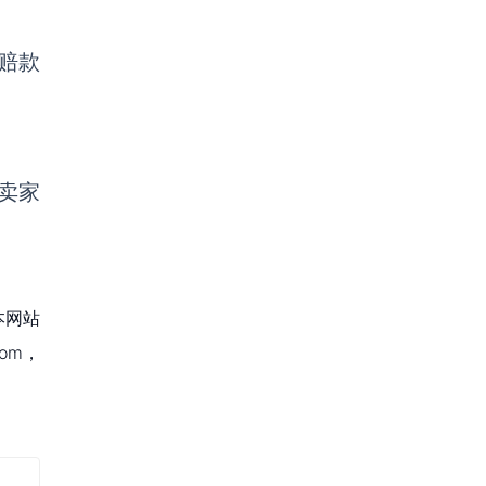
赔款
卖家
本网站
om，