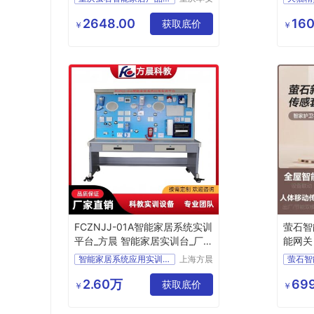
科技发展
远程猫眼手机监控
有限公司
2648.00
160
别墅智能监控系统方案
获取底价
￥
￥
FCZNJJ-01A智能家居系统实训
萤石智
平台_方晨 智能家居实训台_厂
能网关
家
智能家居系统应用实训平台
上海方晨
萤石智
科教设备
智能家居实训台
传感套
制造有限
2.60万
699
智能家居试验台
获取底价
按钮
￥
￥
公司
智能家居实训装置