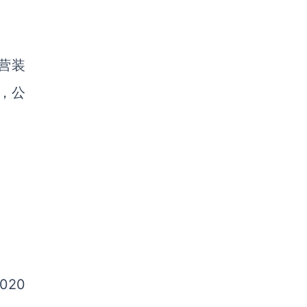
营装
%，公
020