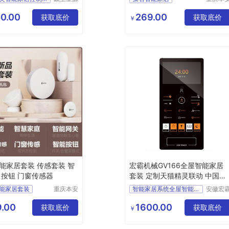
科技发展
科技发
萤石T8C
有限公司
有限公
0.00
269.00
获取底价
天然气泄漏检测
获取底价
￥
故障自检
消防产品认证
能家居套装 传感套装 智
宏霸机械GV166全屋智能家居
 按钮 门窗传感器
套装 定制天猫精灵联动 中国智
造
能家居套装
重庆本安
智能家居系统全屋智能家
安徽宏
科技发展
机械设
装
智能网关
有限公司
有限公
.00
1600.00
门窗传感器
获取底价
获取底价
￥