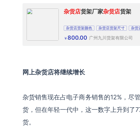
杂货店
货架厂家
杂货店
货架
杂货店货架颜色
杂货店货架尺寸
杂货
800.00
广州九川货架有限公司
￥
网上杂货店将继续增长
杂货销售现在占电子商务销售的
12%
，
尽
货，但在年轻一代中，这一数字上升到了7
货。