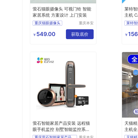
萤石猫眼摄像头 可视门铃 智能
莱特智
家居系统 方案设计 上门安装
主机 C
RA方
重庆猫眼摄像头
重庆本安
莱特智
科技发展
萤石可视门铃
有限公司
549.00
156
智能家居系统
获取底价
￥
￥
方案设计
上门安装
萤石智能家居产品安装 远程猫
天猫精
眼手机监控 别墅智能监控系统
主机全
方案
重庆萤石智能家居产品安装
重庆本安