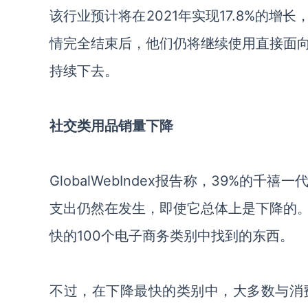
该行业预计将在
2021年实现17.8%的
情完全结束后，他们仍将继续使用直接面
持续下去
。
社交
类用品销量下降
GlobalWebIndex报告称，39%的千禧一
支出仍然在发生，即使它总体上是下降的
快的
100个电子商务类别中找到的东西。
不过，在下降最快的类别
中
，大多数与
消