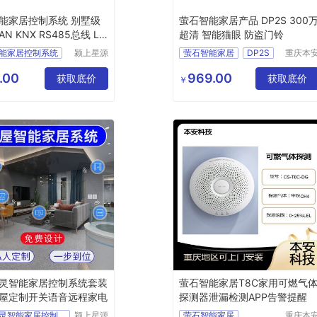
能家居控制系统 别墅级
萤石智能家居产品 DP2S 300
AN KNX RS485总线 LO
超清 智能猫眼 防盗门铃
案
能家居控制系统
颍上星源
萤石智能家居
DP2S
重庆本
科技发展
科技发
300万超清
智能猫眼
有限公司
有限公
.00
969.00
获取底价
防盗门铃
获取底价
￥
灵智能家居控制系统套装
萤石智能家居T8C家用可燃气
屋定制开关语音远程家电
探测器泄漏检测APP告警提醒
天猫精灵智能家居控制系统
颍上星源
萤石智能家居
重庆本