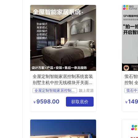
全屋定制智能家居控制系统套装
萤石智
别墅主机中控无线模块开关面板
控制 
家电
全屋定制智能家居控制系统
颍上星源
萤石中
科技发展
全新三
有限公司
9598.00
149
获取底价
智能家
￥
￥
重庆智