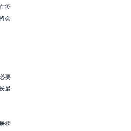
使在疫
将会
必要
长最
居榜