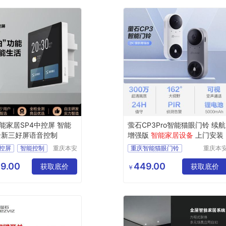
能家居SP4中控屏 智能
萤石CP3Pro智能猫眼门铃 续航
全新三好屏语音控制
增强版
智能家居设备
上门安装
控屏
智能控制
重庆本安
重庆智能猫眼门铃
重庆本
科技发展
科技发
好屏
萤石CP3Pro
有限公司
有限公
9.00
449.00
居设备
获取底价
续航增强版
获取底价
￥
能家居公司
智能家居设备
上门安装