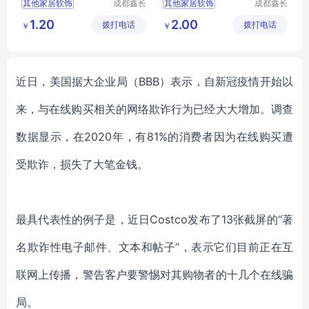
其他家居软饰
成都鑫长
其他家居软饰
成都鑫长
视装饰材
视装饰材
1.20
2.00
拨打电话
料有限公
拨打电话
料有限公
￥
￥
司
司
近日，美国据大企业局（
BBB）表示，自新冠疫情开始以
来，与在线购买相关的网络欺诈行为已经大大增加。调查
数据显示，在2020年，有81%的消费者因为在线购买遭
受欺诈，损失了大笔金钱。
最具代表性的例子是，近日
Costco发布了13张截屏的“著
名欺诈性电子邮件、文本和帖子”，表示它们目前正在互
联网上传播，警告客户要警惕对其购物者的十几个在线骗
局。