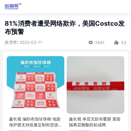
81%消费者遭受网络欺诈，美国Costco发
布预警
路雪苹/ 2022-03-11
1941
53
鑫长视 编织布加珍珠棉 地面
鑫长视 单层无纺布覆膜 屋面
保护膜支持批量定制和货源
隔离层聚酯纺粘成网
充足