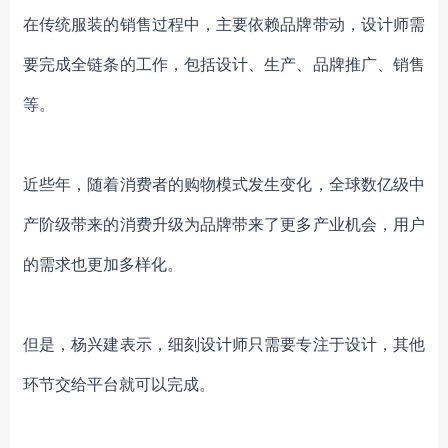
在传统服装的销售过程中，主要依赖品牌带动，设计师需
要完成全链条的工作，包括设计、生产、品牌推广、销售
等。
近些年，随着消费者的购物模式发生变化，全球数亿级中
产阶级带来的消费升级为品牌带来了更多产业机会，用户
的需求也更加多样化。
但是，杨兴建表示，细刻设计师只需要专注于设计，其他
环节交给平台就可以完成。