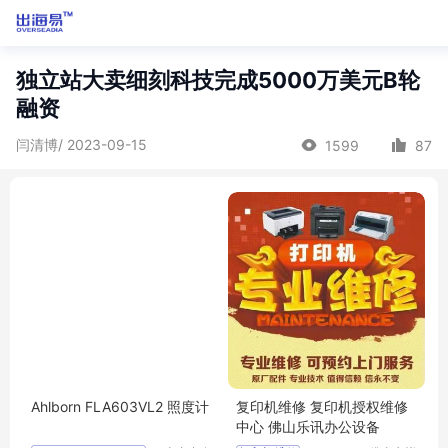
独立站大卖细刻科技完成5000万美元B轮
融资
闫清博/ 2023-09-15
1599
87
Ahlborn FLA603VL2 照度计
复印机维修 复印机授权维修
中心 佛山乐讯办公设备