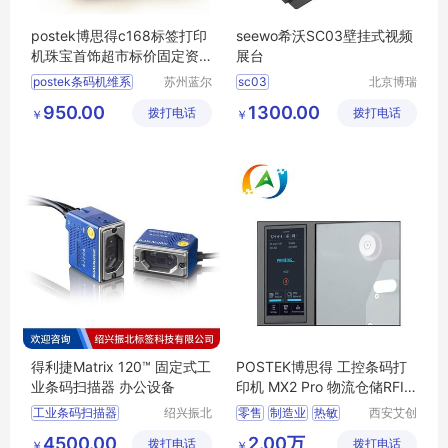
postek博思得c168标签打印
seewo希沃SC03壁挂式视频
机珠宝首饰超市标价固定资
展台
产条码打印机
postek条码机维系
苏州蓝尔
sc03
北京博瑞
电子有限
祥诚机电
950.00
1300.00
拨打电话
公司
拨打电话
工程有限
￥
￥
公司
得利捷Matrix 120™ 固定式工
POSTEK博思得 工控条码打
业条码扫描器 办公设备
印机 MX2 Pro 物流仓储RFID
打印机
工业条码扫描器
绍兴振北
零售
制造业
热敏
西安艾创
标签科技
物联科技
医疗器械
工控条码
4500.00
2.00万
拨打电话
有限公司
拨打电话
有限公司
￥
￥