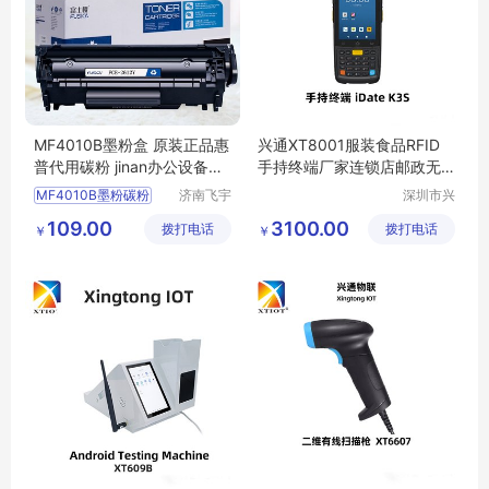
MF4010B墨粉盒 原装正品惠
兴通XT8001服装食品RFID
普代用碳粉 jinan办公设备耗
手持终端厂家连锁店邮政无
材
线扫描枪
MF4010B墨粉碳粉
济南飞宇
深圳市兴
办公设备
通物联科
济南办公设备耗材
109.00
3100.00
拨打电话
有限公司
拨打电话
技有限公
￥
￥
司