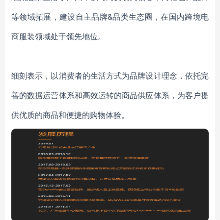
等领域拓展，建设自主品牌
&品类生态圈，在国内跨境电
商服装领域处于领先地位。
细刻表示，
以消费者的生活方式为品牌设计理念，依托完
善的数据运营体系和高效运转的商品供应体系，为客户提
供优质的商品和便捷的购物体验。