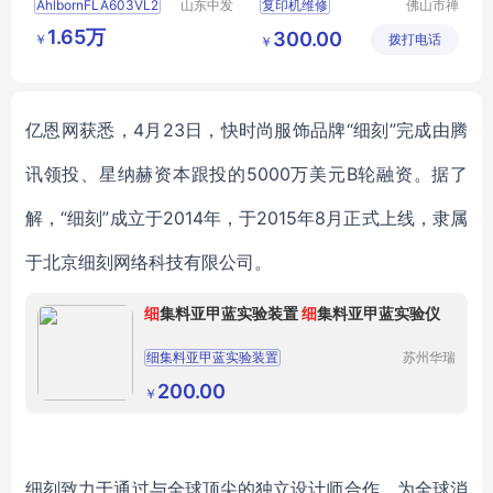
AhlbornFLA603VL2
山东中发
复印机维修
佛山市禅
工业设备
城区江湾
FLA603VL2
Ahlborn
复印机授权维修中心
1.65万
300.00
￥
有限公司
拨打电话
乐讯办公
￥
乐讯办公设备
设备经营
佛山乐讯办公设备
部
亿恩网获悉，4月23日，快时尚服饰品牌“细刻”完成由腾
讯领投、星纳赫资本跟投的5000万美元B轮融资。据了
解，“细刻”成立于2014年，
于2015年8月正式上线，隶属
于北京细刻网
络科技有限公司。
细
集料亚甲蓝实验装置
细
集料亚甲蓝实验仪
细集料亚甲蓝实验装置
苏州华瑞
科技仪器
细集料亚甲蓝实验仪
供应
电子仪表
有限公司
200.00
￥
试验仪器装置
其他试验仪器装置
细刻
致力于通过与全球顶尖的独立设计师合作，为全球消