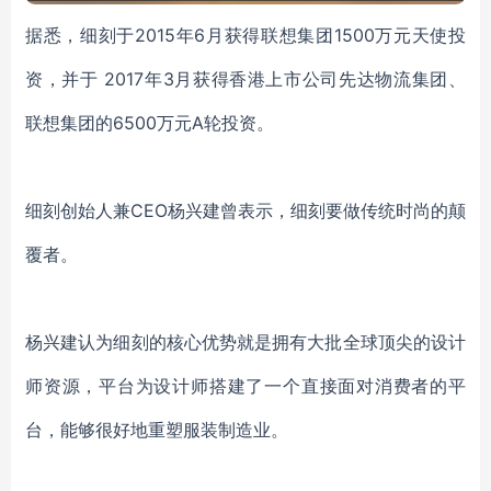
据悉，细刻于2015年6月获得联想集团1500万元天使投
资，并于 2017年3月获得香港上市公司先达物流集团、
联想集团的6500万元A轮投资。
细刻创始人兼
CEO杨兴建曾表示，细刻要做传统时尚的颠
覆者。
杨兴建认为细刻的核心优势就是拥有大批全球顶尖的设计
师资源，平台为设计师搭建了一个直接面对消费者的平
台，能够很好地重塑服装制造业。