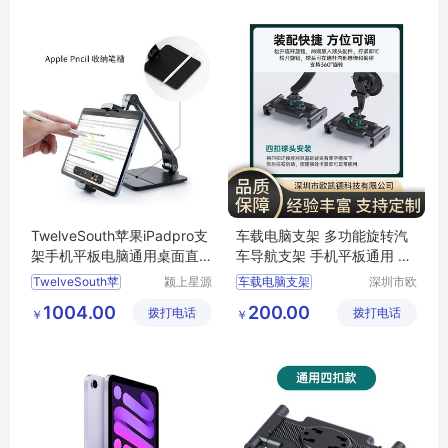
显示器支架
气泵支架
TwelveSouth苹果iPadpro支
车载电脑支架 多功能旋转汽
架手机平板电脑通用桌面直
车导航支架 手机平板通用 欧
播懒人支撑架
凯德
TwelveSouth苹
颍上星源
车载电脑支架
深圳市欧
科技发展
凯德科技
工控电脑支架
1004.00
200.00
拨打电话
有限公司
拨打电话
有限公司
￥
￥
三防平板支架
加固平板支架
华为支架