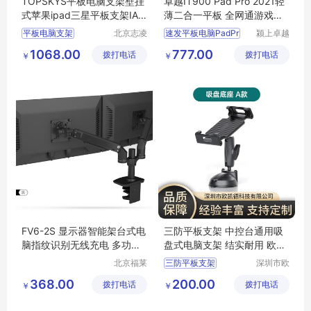
TOPSKYS平板电脑支架壁挂
卓越IT900 Pad Pro 2021轻
式苹果ipad三星平板支架IAW
薄二合一平板 全网通游戏办
200
公学生网课利器
平板电脑支架
北京志凌
速发平板电脑PadPr
颍上卓越
云科贸有
电子商务
IPAD支架
1068.00
777.00
拨打电话
限公司
拨打电话
有限公司
￥
￥
壁挂式平板电脑支架
防盗IPAD平板支架
苹果IPAD支架
FV6-2S 显示器智能架台式电
三防平板支架 中控台通用吸
脑指纹识别无线充电 多功能
盘式电脑支架 结实耐用 欧凯
支架
德
北京福莱
三防平板支架
深圳市欧
利达科技
凯德科技
显示器支架
368.00
200.00
拨打电话
有限公司
拨打电话
有限公司
￥
￥
车载电脑支架
气泵支架