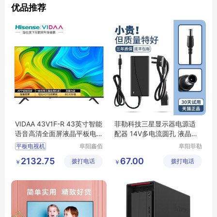
优品推荐
VIDAA 43V1F-R 43英寸智能
菲勒科技三星显示器电源适
语音高清全面屏液晶平板电
配器 14V多电流圆孔 液晶台
视机
式通用适配
平板电视机
阜阳鑫佰
阜阳菲勒
汇科技有
科技有限
平板电视机行情
2132.75
67.00
拨打电话
限公司
拨打电话
公司
￥
￥
平板电视机图片
平板电视机多少钱
平板电视机厂家