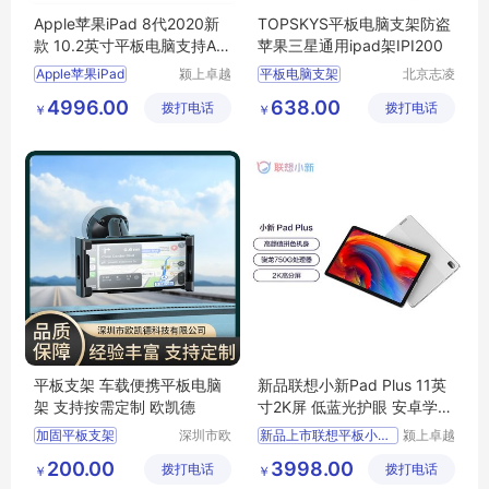
Apple苹果iPad 8代2020新
TOPSKYS平板电脑支架防盗
款 10.2英寸平板电脑支持Ap
苹果三星通用ipad架IPI200
ple pencil
Apple苹果iPad
颍上卓越
平板电脑支架
北京志凌
电子商务
云科贸有
IPAD支架
4996.00
638.00
拨打电话
有限公司
拨打电话
限公司
￥
￥
苹果IPAD支架
防盗平板电脑支架
直播支架
平板支架 车载便携平板电脑
新品联想小新Pad Plus 11英
架 支持按需定制 欧凯德
寸2K屏 低蓝光护眼 安卓学习
办公影音平板
加固平板支架
深圳市欧
新品上市联想平板小新Pa
颍上卓越
凯德科技
电子商务
ipad支架
200.00
3998.00
拨打电话
有限公司
拨打电话
有限公司
￥
￥
三防平板支架