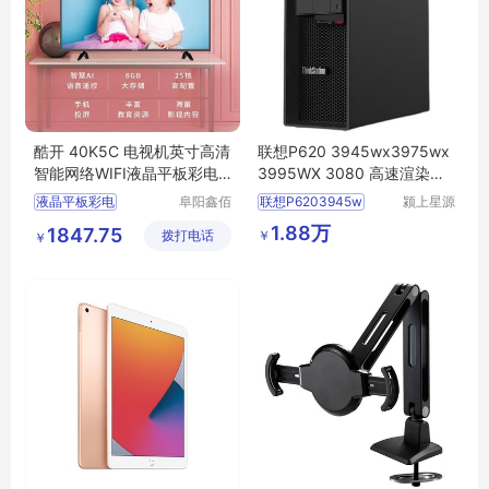
酷开 40K5C 电视机英寸高清
联想P620 3945wx3975wx
智能网络WIFI液晶平板彩电3
3995WX 3080 高速渲染办
2 43
公电脑主机
液晶平板彩电
阜阳鑫佰
联想P6203945w
颍上星源
汇科技有
科技发展
液晶平板彩电行情
1.88万
1847.75
￥
拨打电话
限公司
有限公司
￥
电视机
液晶平板彩电厂家直销
液晶平板彩电图片