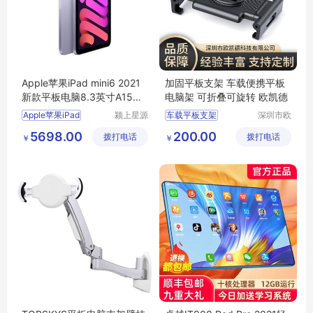
Apple苹果iPad mini6 2021
加固平板支架 车载便携平板
新款平板电脑8.3英寸A15芯
电脑架 可折叠可旋转 欧凯德
片全面屏
Apple苹果iPad
颍上星源
车载平板支架
深圳市欧
科技发展
凯德科技
加固平板支架
5698.00
200.00
拨打电话
有限公司
拨打电话
有限公司
￥
￥
平板电脑支架
车载支架
车载电脑支架