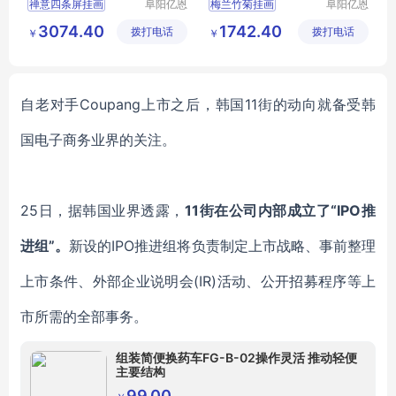
禅意四条屏挂画
阜阳亿恩
梅兰竹菊挂画
阜阳亿恩
仪器设备
仪器设备
禅意四条屏挂画行情
梅兰竹菊挂画行情
3074.40
1742.40
拨打电话
有限公司
拨打电话
有限公司
￥
￥
挂画
装饰画
挂画
装饰画
装饰画厂家直销
装饰画厂家直销
自老对手
Coupang上市之后，韩国11街的动向就备受韩
国电子商务业界的关注。
25日，据韩国业界透露，
11街在公司内部成立了“IPO推
进组”。
新设的
IPO推进组将负责制定上市战略、事前整理
上市条件、外部企业说明会(IR)活动、公开招募程序等上
市所需的全部事务。
组装简便换药车FG-B-02操作灵活 推动轻便
主要结构
99.00