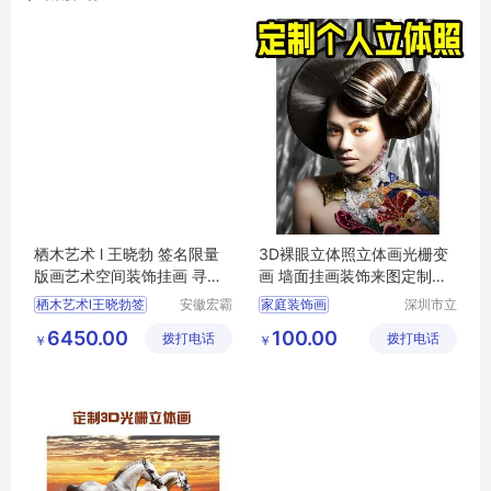
栖木艺术 l 王晓勃 签名限量
3D裸眼立体照立体画光栅变
版画艺术空间装饰挂画 寻找
画 墙面挂画装饰来图定制批
光明NO.3
量lenticular
栖木艺术l王晓勃签
安徽宏霸
家庭装饰画
深圳市立
机械设备
体久久科
现代简约挂画
6450.00
100.00
拨打电话
有限公司
拨打电话
技有限公
￥
￥
墙面挂画装饰
司
定制3D立体画
客厅装饰画