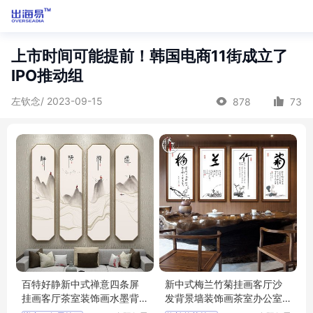
上市时间可能提前！韩国电商11街成立了
IPO推动组
左钦念/ 2023-09-15
878
73
百特好静新中式禅意四条屏
新中式梅兰竹菊挂画客厅沙
挂画客厅茶室装饰画水墨背
发背景墙装饰画茶室办公室
景墙壁画
壁画国画