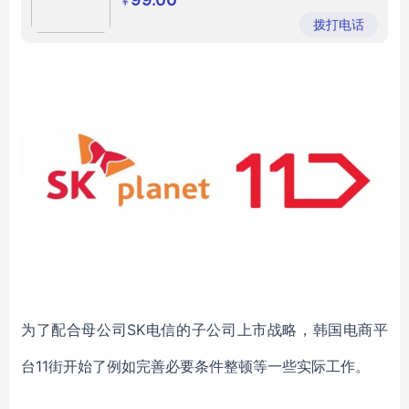
￥
拨打电话
为了
配合母公司
SK电信
的
子公司上市战略，
韩国电商平
台
11街
开始了
例如完善
必要条件整顿等
一些
实际工作
。