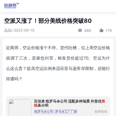
空派又涨了！部分美线价格突破80
晶晶/ 2023-09-15
488
179
近两周，空运价格涨个不停。货代吐槽，仅上周空运价格
就调了三次，卖家也叫苦，称发货价超过
70
。
空运为什
么这么贵？提高空运比例来适应亚马逊库存限制，还能行
得通吗？
百佳来 租罗马伞公司 适配多种场景 外形优
美
线
条分明
租罗马伞公司
罗马伞工厂厂家
杭州百佳
遮阳蓬有