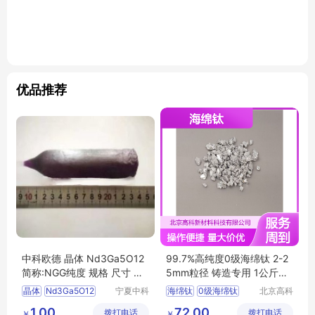
优品推荐
中科欧德 晶体 Nd3Ga5O12
99.7%高纯度0级海绵钛 2-2
简称:NGG纯度 规格 尺寸 可
5mm粒径 铸造专用 1公斤起
定制
订
晶体
Nd3Ga5O12
宁夏中科
海绵钛
0级海绵钛
北京高科
欧德科技
新材料科
简称NGG
高纯海绵钛
1.00
72.00
拨打电话
有限公司
拨打电话
技有限公
￥
￥