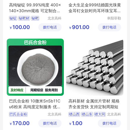
高纯铋锭 99.99%纯度 400×
金大生足金999结婚圆光珠黄
140×30mm规格 可定制合金
金耳钉女款时尚耳环珠宝耳
制造用铋块
饰K621A
铋锭
铋靶材
铋靶
北京高科
阜阳菲勒
新材料科
科技有限
订制高纯铋锭
100.00
901.00
拨打电话
技有限公
拨打电话
公司
￥
￥
订制铋锭
司
巴氏合金粉 10微米SnSb11C
高科新材 金属丝片管材 规格
u6粉末 高纯度定制服务 优惠
齐全发货快 支持定制周期短
中
巴氏合金粉
北京高科
镨山西
镨山东
镨大同
北京高科
新材料科
新材料科
SnSb11Cu6粉末
价格
镨长沙
镨合肥
170.00
1.00
拨打电话
技有限公
拨打电话
技有限公
￥
￥
10微米巴氏合金粉
司
司
河北巴氏合金粉