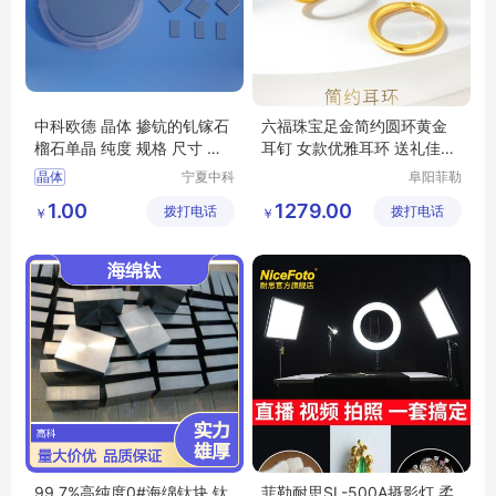
中科欧德 晶体 掺钪的钆镓石
六福珠宝足金简约圆环黄金
榴石单晶 纯度 规格 尺寸 可
耳钉 女款优雅耳环 送礼佳选
定制
B01TBGE0005
晶体
宁夏中科
阜阳菲勒
欧德科技
科技有限
掺钪的钆镓石榴石单晶
1.00
1279.00
拨打电话
有限公司
拨打电话
公司
￥
￥
99.7%高纯度0#海绵钛块 钛
菲勒耐思SL-500A摄影灯 柔