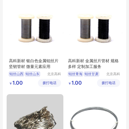
高科新材 银白色金属钼丝片
高科新材 金属丝片管材 规格
坚韧管材 微量元素应用
多样 定制加工服务
钼丝山西
钼丝山东
北京高科
钼丝青海
钼丝甘肃
北京高科
新材料科
新材料科
钼丝大同
钼丝长沙
钼丝太原
钼丝南昌
1.00
1.00
拨打电话
技有限公
拨打电话
技有限公
￥
￥
钼丝合肥
钼丝济南
司
司