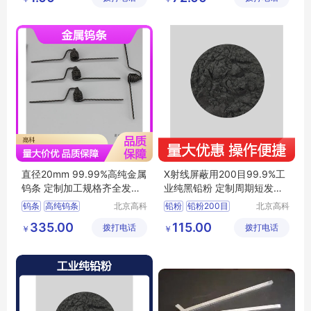
铸造海绵钛
司
海绵钛厂家
直径20mm 99.99%高纯金属
X射线屏蔽用200目99.9%工
钨条 定制加工规格齐全发货
业纯黑铅粉 定制周期短发货
快
快
钨条
高纯钨条
北京高科
铅粉
铅粉200目
北京高科
新材料科
新材料科
金属钨条
钨丝
钨块
3N铅粉
铅粉包邮
335.00
115.00
拨打电话
技有限公
拨打电话
技有限公
￥
￥
铅粉厂家
司
司