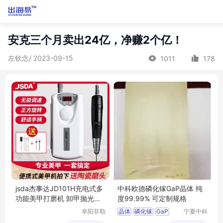
安克三个月卖出24亿，净赚2个亿！
左钦念/ 2023-09-15
1011
178
jsda杰事达JD101H充电式多
中科欧德磷化镓GaP晶体 纯
功能美甲打磨机 卸甲抛光美
度99.99% 可定制规格
甲工具
阜阳菲勒
晶体
磷化镓
GaP
宁夏中科
科技有限
欧德科技