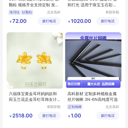
颗粒 规格齐全支持定制 发货
和打光 适用于珠宝玉石彩宝
迅速
手表直播
海绵钛
钛颗粒
北京高科
阜阳菲勒
新材料科
科技有限
高纯海绵钛
99
72.00
1020.00
拨打电话
技有限公
拨打电话
公司
￥
￥
7海绵钛
高纯钛颗粒
司
六福珠宝黄金耳环妈妈款和
高科新材 定制多种规格金属
田玉兰花足金耳钉耳饰女计
丝片铜棒 3N-6N高纯度可选
价GDGTBE0048
阜阳菲勒
定制铜棒
北京高科
科技有限
新材料科
科学实验铜棒
2518.00
1.00
拨打电话
公司
拨打电话
技有限公
￥
￥
高纯铜棒
司
铜棒发货及时
铜棒实验室用