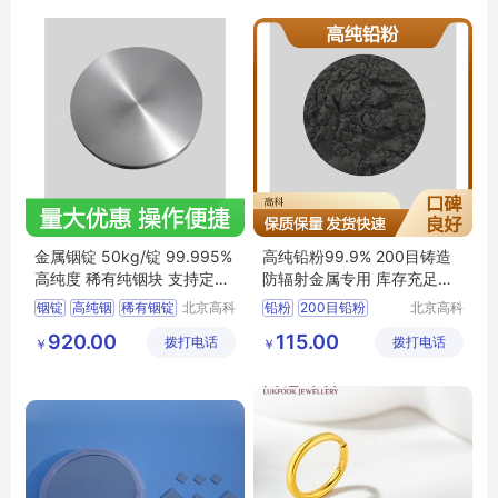
北京巴氏合金粉
金属铟锭 50kg/锭 99.995%
高纯铅粉99.9% 200目铸造
高纯度 稀有纯铟块 支持定制
防辐射金属专用 库存充足发
保质保量
货快
铟锭
高纯铟
稀有铟锭
北京高科
铅粉
200目铅粉
北京高科
新材料科
新材料科
铟块
99
995铟
高纯铅粉
铸造铅粉
920.00
115.00
拨打电话
技有限公
拨打电话
技有限公
￥
￥
3N铅粉
司
司