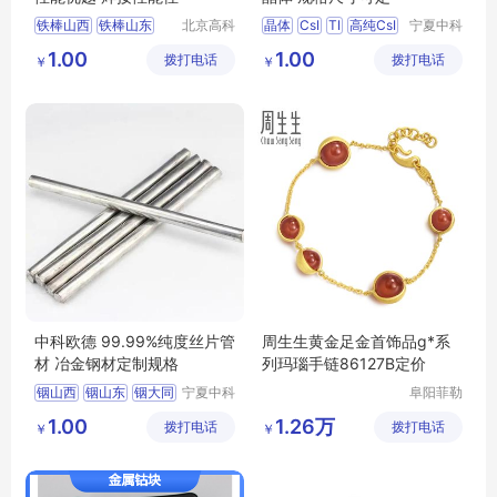
铁棒山西
铁棒山东
北京高科
晶体
CsI
TI
高纯CsI
宁夏中科
新材料科
欧德科技
铁棒大同
铁棒长沙
1.00
1.00
拨打电话
技有限公
拨打电话
有限公司
￥
￥
铁棒合肥
司
中科欧德 99.99%纯度丝片管
周生生黄金足金首饰品g*系
材 冶金钢材定制规格
列玛瑙手链86127B定价
铟山西
铟山东
铟大同
宁夏中科
阜阳菲勒
欧德科技
科技有限
铟长沙
铟合肥
1.00
1.26万
拨打电话
有限公司
拨打电话
公司
￥
￥