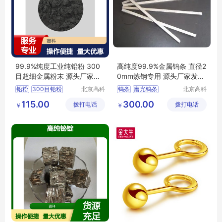
99.9%纯度工业纯铅粉 300
高纯度99.9%金属钨条 直径2
目超细金属粉末 源头厂家保
0mm炼钢专用 源头厂家发货
质保量
快
铅粉
300目铅粉
北京高科
钨条
磨光钨条
北京高科
新材料科
新材料科
铅粉包邮
北京铅粉
金属钨条
高纯钨条
115.00
300.00
拨打电话
技有限公
拨打电话
技有限公
￥
￥
河北铅粉
钨条厂家
司
司