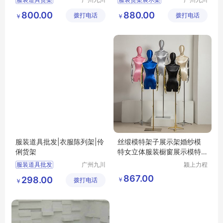
货架有限
货架有限
女服装店装修货架
服装道具批发
800.00
880.00
拨打电话
公司
拨打电话
公司
￥
￥
服装货架
服装展示架
服装道具批发|衣服陈列架|伶
丝缎模特架子展示架婚纱模
俐货架
特女立体服装橱窗展示模特
道具假模
服装道具批发
广州九川
颍上力程
货架有限
仪器设备
衣服陈列架
867.00
298.00
￥
拨打电话
公司
有限公司
￥
伶俐货架哪里买