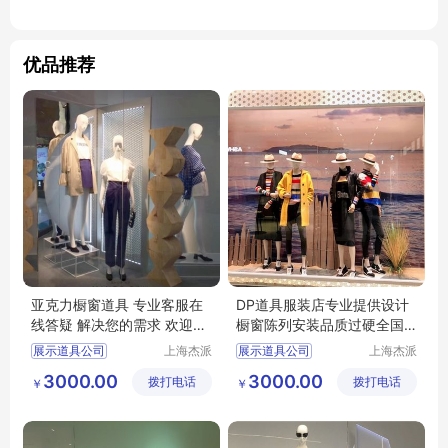
优品推荐
亚克力橱窗道具 专业客服在
DP道具服装店专业提供设计
线答疑 解决您的需求 欢迎来
橱窗陈列安装品质过硬全国
电详询
范围
展示道具公司
上海杰派
展示道具公司
上海杰派
展示有限
展示有限
橱窗道具
橱窗道具
DP道具
3000.00
3000.00
拨打电话
公司
拨打电话
公司
￥
￥
设计安装
服装店