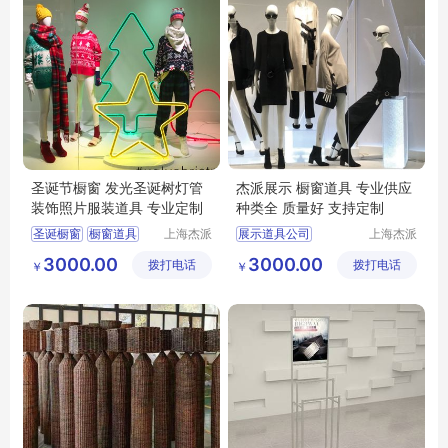
圣诞节橱窗 发光圣诞树灯管
杰派展示 橱窗道具 专业供应
装饰照片服装道具 专业定制
种类全 质量好 支持定制
圣诞橱窗
橱窗道具
上海杰派
展示道具公司
上海杰派
展示有限
展示有限
橱窗设计
橱窗安装
橱窗道具
3000.00
3000.00
拨打电话
公司
拨打电话
公司
￥
￥