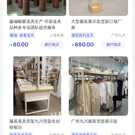
藤编橱窗道具生产 环保道具
大型服装展示架货架订做厂
品种多专业团队提供服务
家
藤编
橱窗道具
上海杰派
服装陈列道具
广州九川
展示有限
货架有限
藤编橱窗道具
服装展示架
80.00
880.00
拨打电话
公司
拨打电话
公司
￥
￥
道具生产厂
服装挂摆中柜
服装道具货架九川货架名创
广州九川服装货架展示架
收银台
服装道具货架
广州九川
服装货架展示架
广州九川