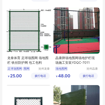
特警100米训练器材
龙泰体育 足球场围网 场地围
晶康牌场地围网场地护栏现
栏 铁丝防护网 包工包料
场施工安装YDQC-7011
足球场围网
围网
沧州龙泰
场地围网
沧州晶康
体育器材
体育器材
场地围栏
围栏
篮球场场地围网
25.00
48.00
拨打电话
有限公司
拨打电话
有限公司
￥
￥
铁丝防护网
体育围网
体育场围网
场地护栏