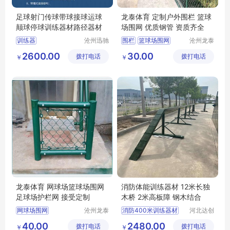
足球射门传球带球接球运球
龙泰体育 定制户外围栏 篮球
颠球停球训练器材路径器材
场围网 优质钢管 资质齐全
训练器
沧州迅驰
围栏
篮球场围网
沧州龙泰
体育用品
体育器材
羽毛球场围网
2600.00
30.00
拨打电话
有限公司
拨打电话
有限公司
￥
￥
龙泰体育 网球场篮球场围网
消防体能训练器材 12米长独
足球场护栏网 接受定制
木桥 2米高板障 钢木结合
网球场围网
沧州龙泰
消防400米训练器材
河北达创
体育器材
体育器材
篮球场围网
护栏网
巡警障碍训练器材
40.00
2480.00
拨打电话
有限公司
拨打电话
有限公司
￥
￥
足球护栏网
警八项体能训练器材