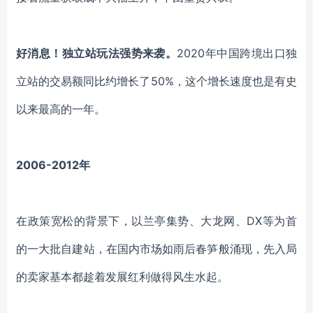
好消息！独立站玩法强势来袭。
2020年中国跨境出口独
立站的交易额同比约增长了50%，
这个增长速度也是有史
以来最高的一年。
2006-2012年
在政策宽松的背景下，以兰亭集势、大龙网、
DX等为首
的一大批自建站，在国内市场如雨后春笋般涌现，先入局
的卖家基本都趁着发展红利做得风生水起。