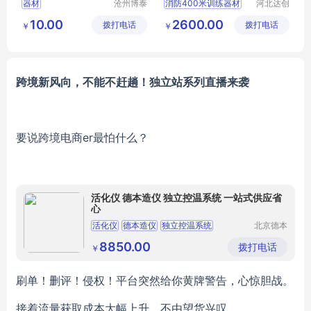
器材
沧州博泰
消防400米训练器材
河北达创
体育设备
体育器材
巡警障碍训练器材
10.00
2600.00
拨打电话
有限公司
拨打电话
有限公司
￥
￥
警八项体能训练器材
特警100米训练器材
跨境新风向，不能不赶趟！独立站系列直播来袭
要说跨境电商
er最怕什么？
活化仪 德本造仪 独立控温系统 一站式供应省
心
活化仪
德本造仪
独立控温系统
北京德本
造仪科技
智能活化仪
DB
T24
有限公司
8850.00
拨打电话
￥
刷单！删评！侵权！平台突然给你黄牌警告，心惊胆战。
接着流量获取成本大幅上升，不由望货兴叹。