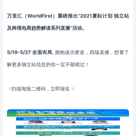
万里汇（
WorldFirst）重磅推出“2021夏耘计划 独立站
及跨境电商趋势解读系列直播”活动。
5/19-5/27 全面布局
, 拥抱成功赛道，四场直播，想要了
解更多独立站信息的你一定不能错过！
☟扫描海报二维码，
立即报名
☟