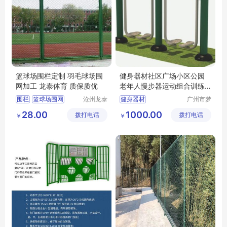
篮球场围栏定制 羽毛球场围
健身器材社区广场小区公园
网加工 龙泰体育 质保质优
老年人慢步器运动组合训练
器
围栏
篮球场围网
沧州龙泰
健身器材
广州市梦
体育器材
航玩具有
羽毛球场围网
28.00
1000.00
拨打电话
有限公司
拨打电话
限公司
￥
￥