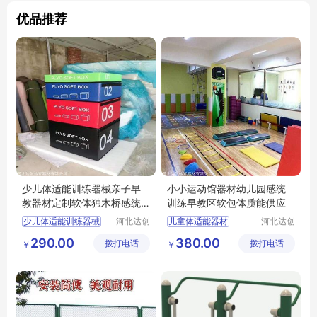
优品推荐
少儿体适能训练器械亲子早
小小运动馆器材幼儿园感统
教器材定制软体独木桥感统
训练早教区软包体质能供应
训练器材供应
少儿体适能训练器械
河北达创
儿童体适能器材
河北达创
体育器材
体育器材
亲子训练器材
幼儿园体能器材
290.00
380.00
拨打电话
有限公司
拨打电话
有限公司
￥
￥
早教区感统器材
感统训练器材
定制软体独木桥
早教区软包器材
感统训练器材供应
软包体质能供应