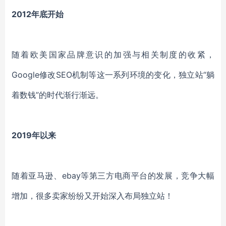
2012年底开始
随着欧美国家品牌意识的加强与相关制度的收紧，
Google修改SEO机制等这一系列环境的变化，独立站“躺
着数钱”的时代渐行渐远。
2019年以来
随着亚马逊、
ebay等第三方电商平台的发展，竞争大幅
增加，很多卖家纷纷又开始深入布局独立站！