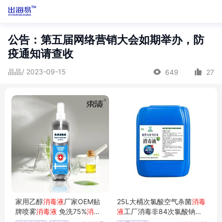
公告：第五届网络营销大会如期举办，防
疫通知请查收
晶晶/ 2023-09-15
649
27
家用乙醇
消毒液
厂家OEM贴
25L大桶次氯酸空气杀菌
消毒
牌喷雾
消毒液
免洗75%
消毒
液
工厂消毒非84次氯酸钠消
液
常备消耗品
毒剂