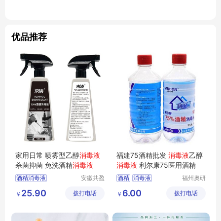
优品推荐
家用日常 喷雾型乙醇
消毒液
福建75酒精批发
消毒液
乙醇
杀菌抑菌 免洗酒精
消毒液
消毒液
利尔康75医用酒精
酒精消毒液
安徽共盈
酒精
消毒液
福州奥研
日化有限
实验器材
喷雾型消毒液
乙醇消毒液
25.90
6.00
拨打电话
公司
拨打电话
有限责任
￥
￥
家用消毒液
公司