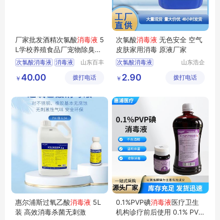
厂家批发酒精次氯酸
消毒液
5
次氯酸
消毒液
无色安全 空气
L学校养殖食品厂宠物除臭次
皮肤家用消毒 原液厂家
氯酸
消毒液
次氯酸消毒液
消毒液
山东百丰
次氯酸消毒液
山东浩企
新材料科
生物科技
5L次氯酸消毒液
次氯酸原液
次氯酸
40.00
2.90
拨打电话
技有限公
拨打电话
有限公司
￥
￥
酒精消毒液
空气消毒液
司
免手洗消毒液
家用消毒液
惠尔浦斯过氧乙酸
消毒液
5L
0.1%PVP碘
消毒液
医疗卫生
装 高效消毒杀菌无刺激
机构诊疗前后使用 0.1% PVP