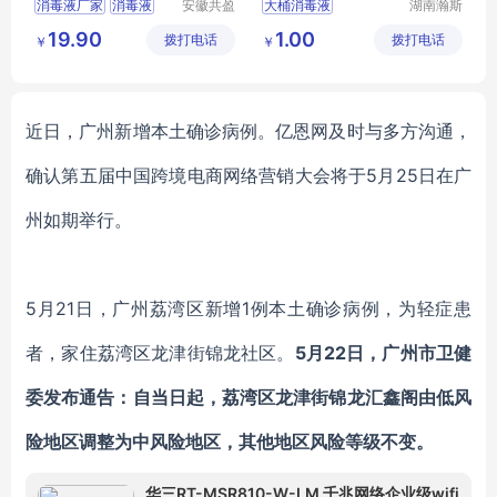
消毒液厂家
消毒液
安徽共盈
大桶消毒液
湖南瀚斯
日化有限
顿环保科
免洗
乙醇消毒液
次氯酸钠消毒液
19.90
1.00
拨打电话
公司
拨打电话
技有限公
￥
￥
消毒液制造机
司
空气消毒液
近日，广州新增本土确诊病例。亿恩网及时与多方沟通，
确认第五届中国跨境电商网络营销大会
将于
5月25日在广
州如期举行。
5月21日，广州荔湾区新增1例本土确诊病例，为轻症患
者，家住荔湾区龙津街锦龙社区。
5月22日，广州市卫健
委发布通告：自当日起，荔湾区龙津街锦龙汇鑫阁由低风
险地区调整为中风险地区，其他地区风险等级不变。
华三RT-MSR810-W-LM 千兆网络企业级wifi