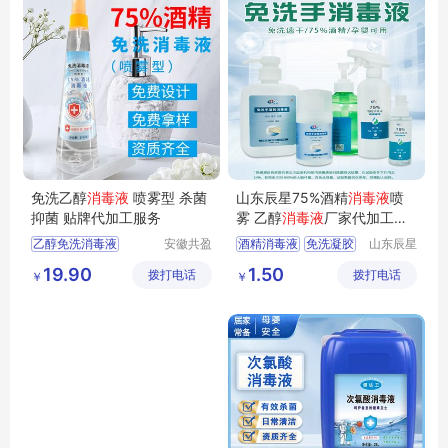
免洗乙醇
消毒液
喷雾型 杀菌
山东辰星75%酒精
消毒液
喷
抑菌 贴牌代加工服务
雾 乙醇
消毒液
厂家代加工贴
牌
乙醇免洗消毒液
安徽共盈
酒精消毒液
免洗凝胶
山东辰星
日化有限
医疗科技
喷雾型消毒液
酒精喷雾
19.90
1.50
拨打电话
公司
拨打电话
有限公司
￥
￥