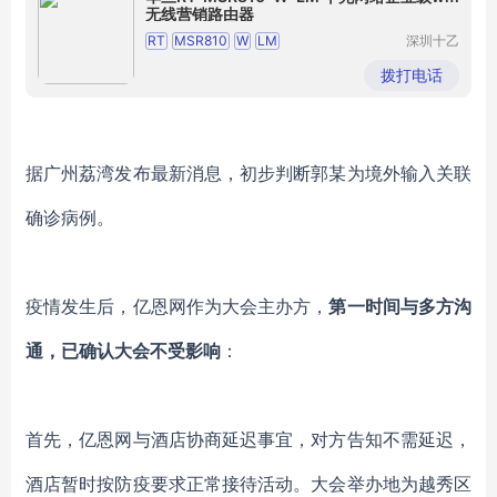
无线营销路由器
RT
MSR810
W
LM
深圳十乙
电子有限
华三千兆网络企业级wifi无线营销路由器
公司
拨打电话
千兆网络企业级wifi无线营销路由器
据广州荔湾发布最新消息，初步判断郭某为境外输入关联
确诊病例。
疫情发生后，亿恩网作为大会主办方，
第一时间与多方沟
通，已确认大会不受影响
：
首先，亿恩网与酒店协商延迟事宜，对方告知不需延迟，
酒店
暂时按防疫要求正常接待活动
。大会举办地为越秀区