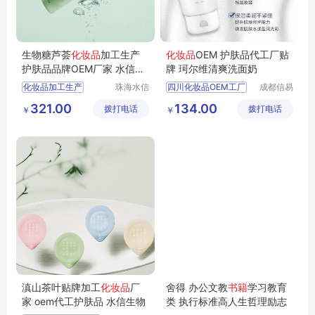
生物糖芦荟
化妆品
加工生产
化妆品
OEM 护肤品代工厂贴
护肤品品牌OEM厂家 水信生
牌 珂尔维清爽洗面奶
物
化妆品加工生产
珠海水信
四川化妆品OEM工厂
成都信易
生物科技
凯威医疗
化妆品oem代加工代工
化妆品OEM工厂
321.00
134.00
拨打电话
有限公司
拨打电话
器械有限
￥
￥
芦荟加工化妆品厂家
护肤品代加工
公司
功效化妆品厂家
四川化妆品代工
护肤品品牌OEM厂家
OEM工厂
滇山茶叶贴牌加工
化妆品
厂
舍得 办公文教
书籍
学习教育
家 oem代工护肤品 水信生物
类 执行标准高人生哲理励志