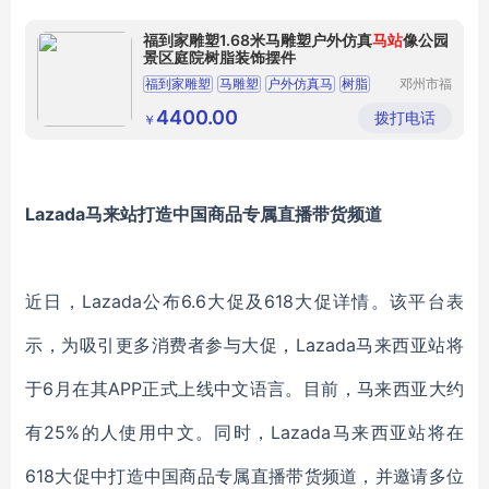
福到家雕塑1.68米马雕塑户外仿真
马站
像公园
景区庭院树脂装饰摆件
福到家雕塑
马雕塑
户外仿真马
树脂
邓州市福
到家雕塑
装饰摆件
厂
4400.00
拨打电话
￥
Lazada马来站打造中国商品专属直播带货频道
近日，
Lazada公布6.6大促及618大促详情。该平台表
示，为吸引更多消费者参与大促，Lazada马来西亚站将
于6月在其APP正式上线中文语言。目前，马来西亚大约
有25%的人使用中文。同时，Lazada马来西亚站将在
618大促中打造中国商品专属直播带货频道，并邀请多位