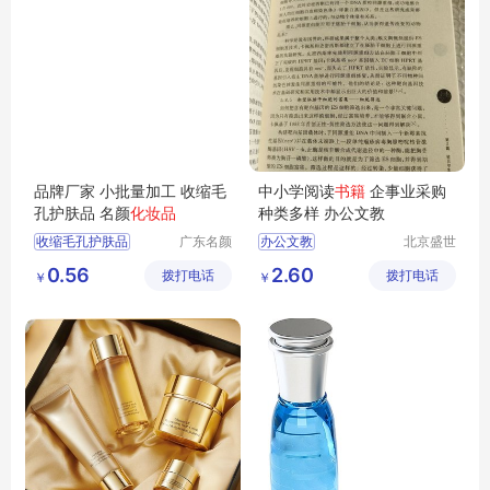
品牌厂家 小批量加工 收缩毛
中小学阅读
书籍
企事业采购
孔护肤品 名颜
化妆品
种类多样 办公文教
收缩毛孔护肤品
广东名颜
办公文教
北京盛世
化妆品有
文博文化
化妆品贴牌加工
0.56
2.60
拨打电话
限公司
拨打电话
传播中心
￥
￥
护肤品定制贴牌
化妆品OEM代加工
化妆品OEM贴牌