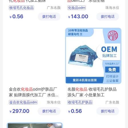
孔
化妆品
代加工贴牌
品
oem工厂 水信生物
收缩毛孔化妆品
广东名颜
化妆品odm
珠海水信
化妆品有
生物科技
化妆品贴牌加工
化妆品护肤品厂家
0.56
143.00
拨打电话
限公司
拨打电话
有限公司
￥
￥
化妆品OEM
化妆品研发
化妆品OEM贴牌
加工生产护肤品
化妆品贴牌
水信生物
金合欢
化妆品
odm护肤品厂
名颜
化妆品
收缩毛孔护肤品
家 贴牌面膜代加工厂 水信生
源头厂家 小批量加工
物
金合欢化妆品odm
珠海水信
收缩毛孔护肤品
广东名颜
生物科技
化妆品有
化妆品护肤品厂家
护肤品贴牌加工
297.00
0.56
拨打电话
有限公司
拨打电话
限公司
￥
￥
护肤品oem
化妆品定制
化妆品oem厂家
化妆品OEM
水信生物
化妆品加工