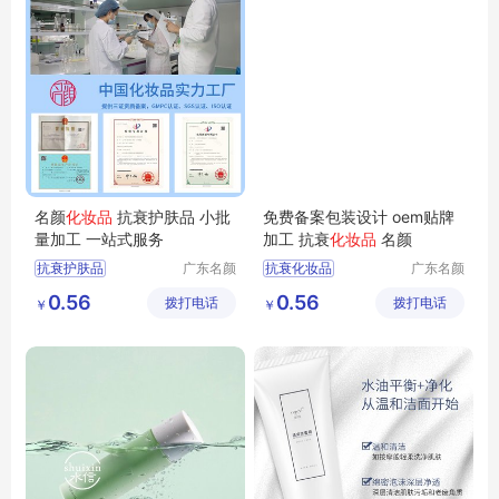
名颜
化妆品
抗衰护肤品 小批
免费备案包装设计 oem贴牌
量加工 一站式服务
加工 抗衰
化妆品
名颜
抗衰护肤品
广东名颜
抗衰化妆品
广东名颜
化妆品有
化妆品有
化妆品加工
化妆品OEM
0.56
0.56
拨打电话
限公司
拨打电话
限公司
￥
￥
化妆品OEM
化妆品OEM贴牌
化妆品定制
护肤品代加工
护肤品定制贴牌
护肤品OEM