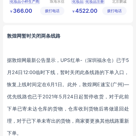
化妆品小样生产商
珠海水信
化妆品
化妆品注册
北京鹏诚
生物科技
迅捷信息
广东化妆品oem厂家
进口化妆品备案
366.00
4522.00
拨打电话
有限公司
拨打电话
咨询有限
￥
￥
化妆品生产厂址
公司
珠海化妆品oem
工厂oem护肤品
敦煌网暂时关闭两条线路
据敦煌网最新公告显示，
UPS红单-（深圳福永仓）已于5
月24日12:00临时下线，暂时关闭此条线路的下单入口，
恢复上线时间定在6月1日。此外，敦煌网E速宝(广州)—
优先线路也已于2021年5月24日起暂停收货，对于此前
下单已寄未达仓库的货物，仓库收到货物后将做退回处
理，对于已下单未寄出的货物，商家要更换其他线路重新
下单。