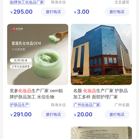
贴牌加工化妆品厂家
珠海水信
北京盛世
生物科技
文博文化
化妆品生产
295.00
3.00
拨打电话
有限公司
拨打电话
传播中心
￥
￥
odm化妆品代加工
正规化妆品代加工
oem代工护肤品
党参
化妆品
生产厂家 oem贴
名颜
化妆品
生产厂家 护肤品
牌护肤品加工 水信生物
加工多样 面部护理厂家
护肤品生产
珠海水信
广州化妆品厂家
广州名颜
生物科技
化妆品有
化妆品生产商
化妆品代加工
291.00
20.00
拨打电话
有限公司
拨打电话
限公司
￥
￥
贴牌代加工护肤品
护肤品加工
化妆品生产厂家
化妆品生产厂家
党参化妆品生产厂家