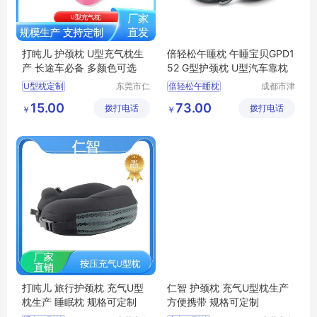
打盹儿 护颈枕 U型充气枕生
倍轻松午睡枕 午睡宝贝GPD1
产 长途车必备 多颜色可选
52 G型护颈枕 U型汽车靠枕
U型枕定制
东莞市仁
倍轻松午睡枕
成都市津
智包装科
津周到科
办公室休闲靠枕
倍轻松午睡宝贝
15.00
73.00
拨打电话
技有限公
拨打电话
技有限公
￥
￥
飞机高铁便携靠枕
倍轻松GPD152
司
司
居家休闲靠枕
倍轻松G型护颈枕
充气U型枕生产
倍轻松U型汽车靠枕
打盹儿 旅行护颈枕 充气U型
仁智 护颈枕 充气U型枕生产
枕生产 睡眠枕 规格可定制
方便携带 规格可定制