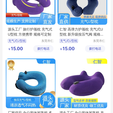
源头工厂 旅行护颈枕 充气式
仁智 高弹力护颈枕 充气式U
U型枕 方便携带 规格可定制
型枕 新升级按压气阀 规格可
定制
充气式U型枕
东莞市仁
充气式U型枕
东莞市仁
智包装科
智包装科
U型枕定制
U型枕定制
15.00
15.00
拨打电话
技有限公
拨打电话
技有限公
￥
￥
旅行乘车护颈枕
充气U型枕生产
司
司
旅行护颈枕
办公室休闲靠枕
充气U型枕生产厂家
旅行乘车护颈枕
厂家供应 办公室休闲靠枕 多
源头工厂 办公室休闲靠枕 充