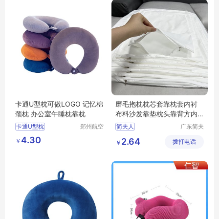
卡通U型枕可做LOGO 记忆棉
磨毛抱枕枕芯套靠枕套内衬
颈枕 办公室午睡枕靠枕
布料沙发靠垫枕头靠背方内
套不含芯
卡通U型枕
郑州航空
简夫人
广东简夫
港区全瑞
人家纺有
办公室午睡枕靠枕
4.30
2.64
￥
琦日用品
拨打电话
限公司
￥
店