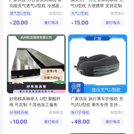
功能充气透气U型枕 冷感面
气U型枕 方便携带 支持定制
料 规格可定制
透气型U型枕
东莞市仁
充气U型枕
东莞市仁
智包装科
智包装科
充气U型枕价格
充气U型枕生产厂家
20.00
15.00
拨打电话
技有限公
拨打电话
技有限公
￥
￥
办公室休闲靠枕
旅行护颈枕
司
司
充气U型枕
旅行护颈枕
充气U型枕价格
U型枕定制
好用模具钢单人 U型 聚酯纤
厂家供应 旅行乘车护颈枕 充
维 可定制 个其他加工服务
气式U型枕 乘车专用 支持定
制
好用模具钢
杭州乾志
旅行护颈枕
东莞市仁
钢铁有限
智包装科
透气型U型枕
U型枕
10.00
48.00
拨打电话
公司
拨打电话
技有限公
￥
￥
透气U型枕
司
充气U型枕生产