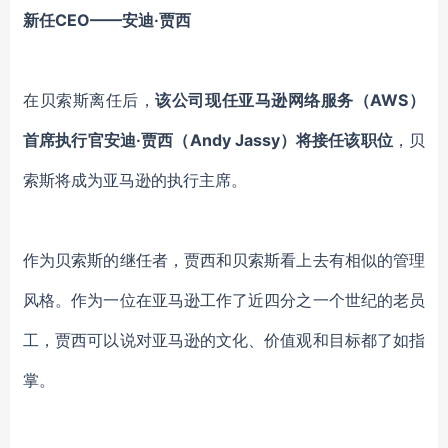
新任
CEO——安迪·贾西
在贝索斯离任后，
该公司现任亚马逊网络服务（
AWS）
首席执行官安迪·贾西（Andy Jassy）将接任该职位
，贝
索斯
将成为亚马逊的执行主席。
作为贝索斯的继任者，
贾西和
贝索斯
看上去有相似的管理
风格。
作为一位
在亚马逊工作了近四分之一个世纪
的老员
工
，
贾西可以说
对
亚马逊
的文化、价值观和目标
都
了如指
掌
。