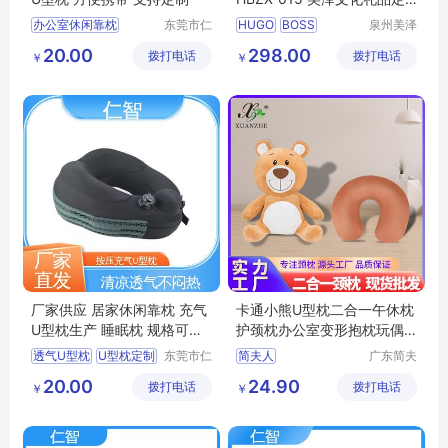
制 MY-JDSY-(T)-747
办公室休闲靠枕
东莞市仁
HUGO
BOSS
泉州美泽
智包装科
贸易有限
充气式U型枕
低回弹护颈枕
HBZX
20.00
298.00
拨打电话
技有限公
拨打电话
公司
￥
￥
居家休闲靠枕
护颈枕
015
文化礼品定制
司
U型枕定制
MY
JDSY
T
747
厂家供应 居家休闲靠枕 充气
卡通小熊U型枕二合一午休枕
U型枕生产 睡眠枕 规格可定
护颈枕办公室变形抱枕玩偶
制
两用
透气U型枕
U型枕定制
东莞市仁
简夫人
广东简夫
智包装科
人家纺有
充气式U型枕
护颈枕
20.00
24.90
拨打电话
技有限公
拨打电话
限公司
￥
￥
充气U型枕生产
司