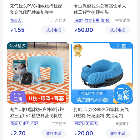
充气枕头PVC植绒旅行枕配
专业保健枕头公寓宿舍单人
套充气床配件靠垫弹性
体工程学护颈枕头
简夫人
广东简夫
保健
宿舍专用
护颈
中安消防
人家纺有
设备（山
枕头
1.55
50.00
拨打电话
限公司
拨打电话
东）有限
￥
￥
公司
充气U形U型枕头户外旅行旅
打盹儿 办公室休闲靠枕 充气
游三宝PVC植绒野营飞机枕
U型枕 冷感面料 支持定制
简夫人
RF
005
广东简夫
居家休闲靠枕
东莞市仁
人家纺有
智包装科
旅行护颈枕
护颈枕
2.70
20.00
拨打电话
限公司
拨打电话
技有限公
￥
￥
透气型U型枕
司