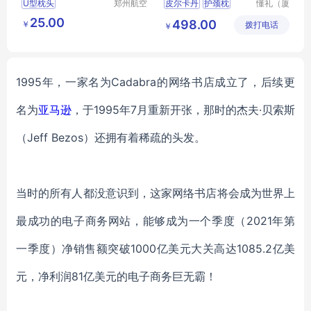
U型枕头
郑州航空
皮尔卡丹
护颈枕
懂礼（厦
港区芙乐
门）供应
PCAZ
031
25.00
498.00
￥
鑫日用百
拨打电话
链有限公
￥
行业礼品网
MY
货店
司
RXSY
T
169
1995年
，
一家名为
Cadabra
的
网络书店
成立了
，
后续更
名为
亚马逊
，于
1995年7月重新开张，那时的杰夫·贝索斯
（Jeff Bezos）还拥有着稀疏的头发。
当时的所有人都没意识到，这家网络书店将会成为世界上
最成功的电子商务网站，能够成为一个季度（
2021年第
一季度）净销售额突破1000亿美元大关高达1085.2亿美
元，净利润81亿美元的电子商务巨无霸！