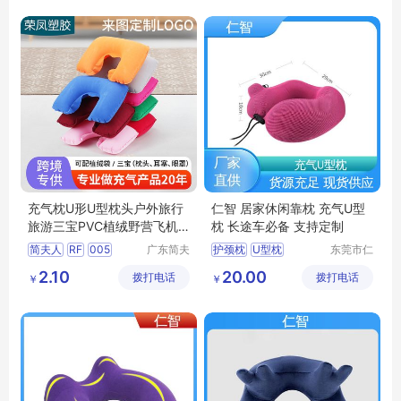
旅行乘车护颈枕
充气枕U形U型枕头户外旅行
仁智 居家休闲靠枕 充气U型
旅游三宝PVC植绒野营飞机
枕 长途车必备 支持定制
枕
简夫人
RF
005
广东简夫
护颈枕
U型枕
东莞市仁
人家纺有
智包装科
透气U型枕
2.10
20.00
拨打电话
限公司
拨打电话
技有限公
￥
￥
办公室休闲靠枕
司
旅行护颈枕