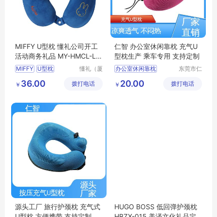
MIFFY U型枕 懂礼公司开工
仁智 办公室休闲靠枕 充气U
活动商务礼品 MY-HMCL-L5
型枕生产 乘车专用 支持定制
-26
MIFFY
U型枕
懂礼（厦
办公室休闲靠枕
东莞市仁
门）供应
智包装科
公司开工活动
快速充气u型枕
36.00
20.00
拨打电话
链有限公
拨打电话
技有限公
￥
￥
商务礼品
MY
HMCL
透气型U型枕
司
司
L5
26
旅行护颈枕
U型枕
源头工厂 旅行护颈枕 充气式
HUGO BOSS 低回弹护颈枕
U型枕 方便携带 支持定制
HBZX-015 美泽文化礼品定