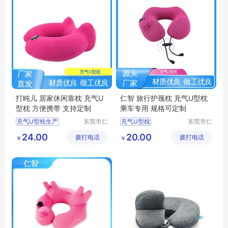
打盹儿 居家休闲靠枕 充气U
仁智 旅行护颈枕 充气U型枕
型枕 方便携带 支持定制
乘车专用 规格可定制
充气U型枕生产
东莞市仁
充气U型枕
东莞市仁
智包装科
智包装科
U型枕定制
透气型U型枕
U型枕
24.00
20.00
拨打电话
技有限公
拨打电话
技有限公
￥
￥
居家休闲靠枕
透气U型枕
司
司
充气式U型枕
护颈枕
办公室休闲靠枕