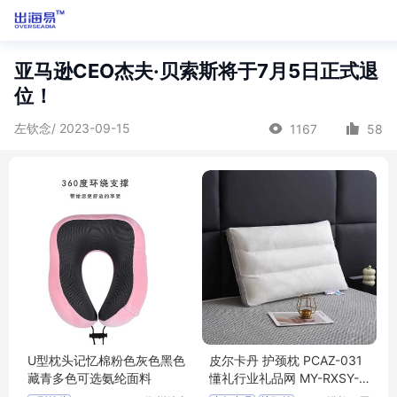
亚马逊CEO杰夫·贝索斯将于7月5日正式退
位！
左钦念/ 2023-09-15
1167
58
U型枕头记忆棉粉色灰色黑色
皮尔卡丹 护颈枕 PCAZ-031
藏青多色可选氨纶面料
懂礼行业礼品网 MY-RXSY-
(T)-169