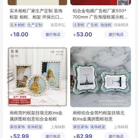
实木相框厂家生产定制 装饰
铝合金电梯广告框厂家500*
框架 相框、相架 环保出口工
700mm 广告海报框展示框架
艺品相框
广告框架
实木相框
生产定制
东莞市弘
注塑框
广告框
海报框
河南明泽
艺相框工
机电设备
装饰框架
框架
相框
18.00
53.00
拨打电话
艺制品有
拨打电话
有限公司
￥
￥
限公司
画框简约框架挂墙北欧ins金
画框铝合金简约框架挂墙北
属拼图框创意铝合金相框
欧ins金属拼图框创意
家纺家饰
装饰框架
上海咏联
家纺家饰
装饰框架
上海咏联
商贸有限
商贸有限
相框
画框
相框
画框
52.99
62.99
拨打电话
公司
拨打电话
公司
￥
￥