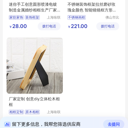
迷你手工创意圆形喷漆电镀
不锈钢装饰框架拉丝磨砂玫
制造金属婚纱相框生产厂家
瑰金颜色 智能镜镜框方形金
销售批发
属画框定制
家纺家饰
装饰框架
上海咏联
不锈钢画框
佛山市比
商贸有限
非金属工
相框
画框
不锈钢镜框
28.00
221.00
拨打电话
公司
拨打电话
程有限公
￥
￥
智能镜镜框
金属画框
司
不锈钢装饰框架
厂家定制 创意diy立体松木相
框
相框定制
原木相框
上海咏联
商贸有限
相框
框架
相架
18.00
拨打电话
公司
￥
留下更多信息，我帮您筛选供应商
去提问