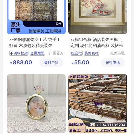
不锈钢雕塑镂空工艺 纯手工
双框组合框 酒店装饰画框 可
打造 木质包装精美装饰
定制 现代简约油画框 装裱框
不锈钢框架
金属雕塑
广州鎏芳
组合框
装饰画框
东莞市弘
工艺品有
艺相框工
广州金属雕塑厂家
可定制
888.00
55.00
拨打电话
限公司
拨打电话
艺制品有
￥
￥
限公司