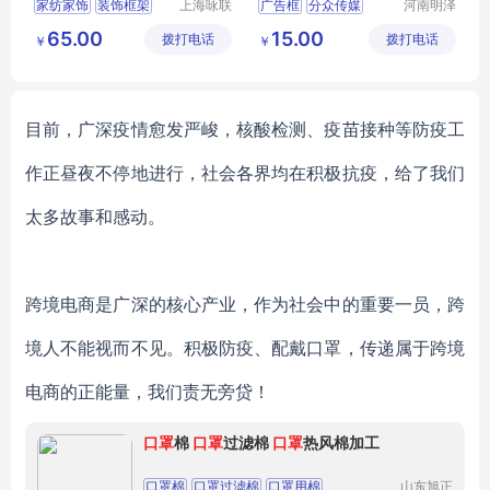
家纺家饰
装饰框架
上海咏联
广告框
分众传媒
河南明泽
商贸有限
机电设备
相框
画框
广告框架
画框
注塑
65.00
15.00
拨打电话
公司
拨打电话
有限公司
￥
￥
目前，广深疫情愈发严峻，核酸检测、疫苗接种等防疫工
作正昼夜不停地进行，社会各界均在积极抗疫，给了我们
太多故事和感动。
跨境电商是广深的核心产业，作为社会中的重要一员，跨
境人不能视而不见。积极防疫、配戴口罩，传递属于跨境
电商的正能量，我们责无旁贷！
口罩
棉
口罩
过滤棉
口罩
热风棉加工
口罩棉
口罩过滤棉
口罩用棉
山东旭正