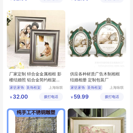
厂家定制 锌合金金属相框 影
供应各种材质广告木制相框
楼结婚照 铝合金简约框架挂
结婚相册 定制包装厂
墙
家纺家饰
装饰框架
上海咏联
家纺家饰
装饰框架
上海咏联
商贸有限
商贸有限
相框
画框
相框
画框
32.00
59.99
拨打电话
公司
拨打电话
公司
￥
￥