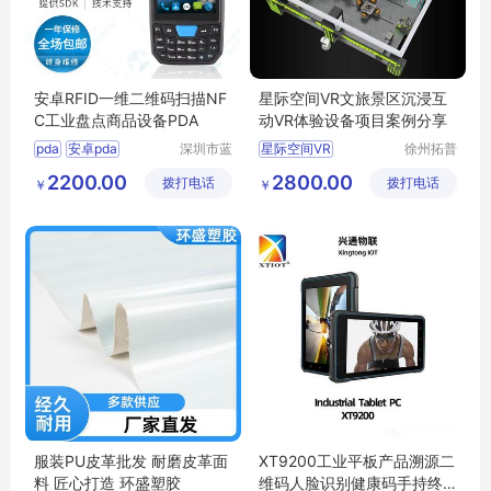
安卓RFID一维二维码扫描NF
星际空间VR文旅景区沉浸互
C工业盘点商品设备PDA
动VR体验设备项目案例分享
pda
安卓pda
深圳市蓝
星际空间VR
徐州拓普
畅科技有
互动智能
安卓手持机
VR文旅景区
2200.00
2800.00
拨打电话
限公司
拨打电话
科技有限
￥
￥
沉浸互动VR体验设备
公司
VR设备项目
服装PU皮革批发 耐磨皮革面
XT9200工业平板产品溯源二
料 匠心打造 环盛塑胶
维码人脸识别健康码手持终