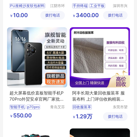
端
PU座椅沙发软包材料
江阴市环
手持终端
工业平板
深圳市兴
盛塑胶有
通物联科
皮革箱包鞋材服装包装
二维码
10.00
3400.00
拨打电话
限公司
拨打电话
技有限公
￥
￥
箱包手袋服装皮料
司
服装包边皮革
箱包人造革皮料
超大屏幕低价直板智能手机P
阿丰长期大量回收服装革 服
70Pro外贸安卓官网厂家批发
装布料 上门评估收购精装快
现货
速整厂收
智能手机
p70pro
青岛艾芬
回收服装革
东莞市望
特工贸有
牛墩阿丰
服装布料回收
550.00
1.29万
￥
限公司
拨打电话
布料商行
￥
回收服装
服装革回收
回收服装布料