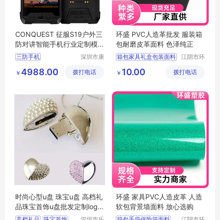
CONQUEST 征服S19户外三
环盛 PVC人造革批发 服装箱
防对讲智能手机行业定制模
包耐磨皮革面料 色泽纯正
块化手持终端
三防手机
深圳市康
箱包家具礼盒包装面料
江阴市环
凯思特通
盛塑胶有
手袋座椅沙发箱包面料
4988.00
10.00
拨打电话
讯设备有
拨打电话
限公司
￥
￥
背景墙软包面料
限公司
服装箱包耐磨皮革面料
人造皮革
时尚心型u盘 珠宝u盘 高档礼
环盛 家具PVC人造皮革 人造
品珠宝首饰u盘批发定制logo
软包背景墙面料 放心选购
64g
高档礼品
珠宝首饰
深圳市乐
箱包手袋保险箱面料
江阴市环