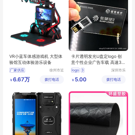
VR小蓝车体感游戏机 大型体
卡片透明发光U盘定logo 创
验馆互动体验游乐设备
意个性企业广告车载 高速3.0
礼品优盘
厂家供应
徐州市近
logo
3
深圳市乐
距离智能
众文化科
大型体验馆互动体验游乐设备
6.67万
5.00
拨打电话
科技有限
拨打电话
技有限公
￥
￥
公司
司