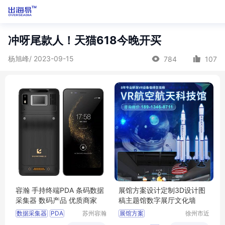
冲呀尾款人！天猫618今晚开买
杨旭峰/ 2023-09-15
784
107
容瀚 手持终端PDA 条码数据
展馆方案设计定制3D设计图
采集器 数码产品 优质商家
稿主题馆数字展厅文化墙
数据采集器
PDA
苏州容瀚
展馆方案
徐州市近
物联科技
距离智能
手持机
手持终端