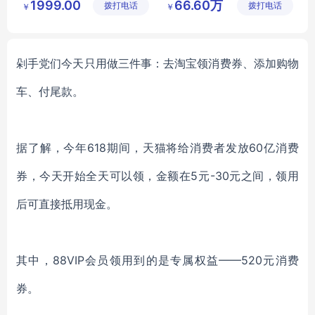
1999.00
66.60万
拨打电话
有限公司
拨打电话
科技有限
￥
￥
防爆PDA
公司
剁手党们今天只用做三件事：去淘宝
领消费券、
添加
购物
车、付尾款
。
据了解，今年
6
18
期间，天猫将给消费者发放
6
0
亿消费
券，今天开始全天可以领，金额在
5元
-30
元之间，领用
后可直接抵用现金。
其中，
88VIP会员
领用到的是专属权益
——
520元
消费
券。