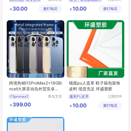
众文化科
盛塑胶有
logo
64g
家纺服装包装辅料面料
30.00
10.00
拨打电话
技有限公
拨打电话
限公司
￥
￥
礼品包装盒印花面料
司
沙发座椅箱包面料
箱包鞋材礼盒包装皮革
跨境热销i15ProMax2+16GBi
镜面pu人造革 鞋子箱包装饰
ncell大屏灵动岛外贸安卓智
皮料 现货充足 环盛塑胶
能手机
i15promax2
青岛艾芬
服装PU皮革
江阴市环
特工贸有
盛塑胶有
16gbincell
智能手机
pu镜面光胶革
399.00
10.00
￥
限公司
拨打电话
限公司
￥
皮革箱包鞋材服装包装
箱包手袋服装皮料
服装包边皮革