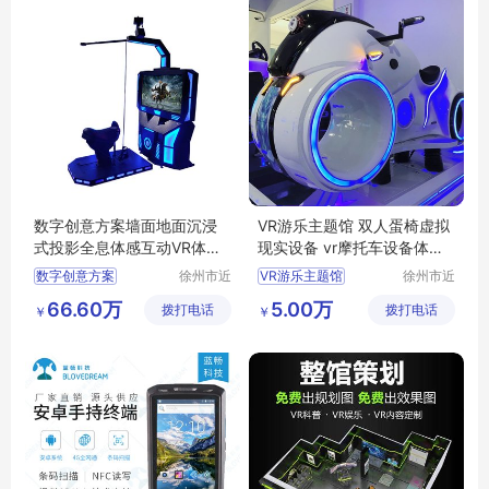
数字创意方案墙面地面沉浸
VR游乐主题馆 双人蛋椅虚拟
式投影全息体感互动VR体验
现实设备 vr摩托车设备体验
设备
馆全套厂家
数字创意方案
徐州市近
VR游乐主题馆
徐州市近
距离智能
距离智能
双人蛋椅
66.60万
5.00万
拨打电话
科技有限
拨打电话
科技有限
￥
￥
虚拟现实设备
公司
公司
vr摩托车
设备体验馆