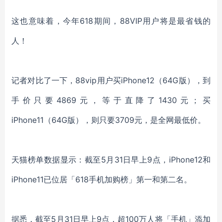
这也意味着，今年
6
18
期间，
8
8
VIP用户将是最省钱的
人！
记者对比了一下，
8
8
vip用户买iPhone
12
（
64
G版），到
手价只要4869元，等于直降了1
430
元；买
iPhone11
（
64G
版）
，
则只要
3
709
元，是全网最低价。
天猫榜单数据显示：截至
5
月
31
日早上
9点，iPhone
12
和
iPhone
11
已位居「
6
18
手机加购榜」第一和第二名。
据悉，截至
5月31日早上9点，超100万人将「手机」添加