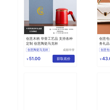
创意木柄 华誉工艺品 支持各种
创意包
定制 创意陶瓷马克杯
务礼品
创意陶瓷马克杯
成都华誉
创意包
工艺品有
马克杯陶瓷杯
描金陶
限公司
51.00
43.
国风泡茶杯
获取底价
陶瓷碟
￥
￥
景德镇陶瓷马克杯
马克杯
陶瓷马克杯定制