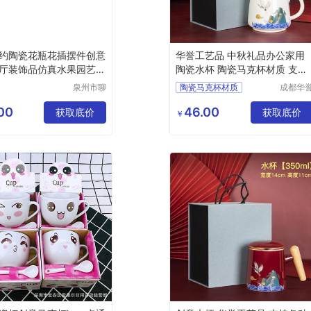
约陶瓷花瓶花插摆件创意
华誉工艺品 中秋礼品办公家用
厅装饰品仿真水果园艺摆
陶瓷水杯 陶瓷马克杯材质 支持
各种定制
泉州市聊
陶瓷马克杯材质
成都华
贸家居用
工艺品
马克杯批发
品有限公
限公司
00
46.00
获取底价
白色陶瓷马克杯
获取底价
￥
司
陶瓷马克杯定制
创意陶瓷马克杯