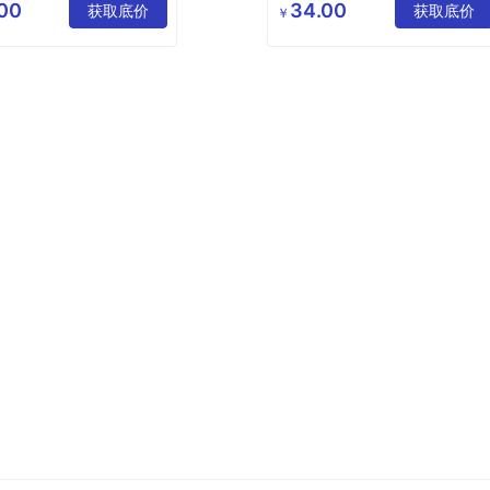
限公司
限公司
00
34.00
克杯厂家
获取底价
陶瓷马克杯定制
获取底价
￥
陶瓷杯
陶瓷马克杯材质
克杯定制
陶瓷马克杯带盖