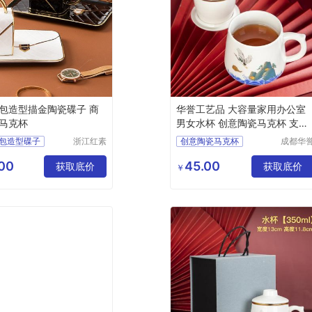
包造型描金陶瓷碟子 商
华誉工艺品 大容量家用办公室
马克杯
男女水杯 创意陶瓷马克杯 支持
各种定制
包造型碟子
浙江红素
创意陶瓷马克杯
成都华
实业有限
工艺品
瓷碟子
广告陶瓷马克杯
公司
限公司
00
45.00
子
碟子
获取底价
陶瓷杯马克杯
获取底价
￥
国风泡茶杯
陶瓷马克杯价
格