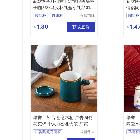
新款陶瓷杯创意卡通情侣陶瓷杯
新款陶
子咖啡杯马克杯礼盒小礼品加印
情侣陶
logo
批发
陶瓷杯
咖啡杯
永康市咪
陶瓷杯
斗金属制
马克杯
logo
logo
品厂
1.80
1.4
获取底价
￥
￥
华誉工艺品 创意木柄 广告陶瓷
华誉工
马克杯 个人办公礼盒装 厂家货
陶瓷水
源
定制
广告陶瓷马克杯
成都华誉
马克杯
工艺品有
马克陶瓷杯
陶瓷马