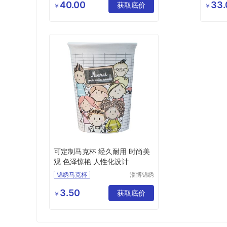
限公司
40.00
33.
陶瓷马克杯介绍
获取底价
陶瓷马
￥
￥
陶瓷创意马克杯
马克杯
国风泡茶杯
陶瓷马
可定制马克杯 经久耐用 时尚美
观 色泽惊艳 人性化设计
锦绣马克杯
淄博锦绣
陶瓷有限
可定制马克杯
公司
3.50
锦绣出售马克杯
获取底价
￥
陶瓷马克杯
马克杯