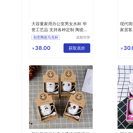
大容量家用办公室男女水杯 华
现代简
誉工艺品 支持各种定制 陶瓷马
家居客
克杯
饰
创意陶瓷马克杯
成都华誉
工艺品有
陶瓷马克杯带盖
限公司
38.00
30.
陶瓷创意马克杯
获取底价
￥
￥
陶瓷马克杯品牌
景德镇陶瓷马克杯