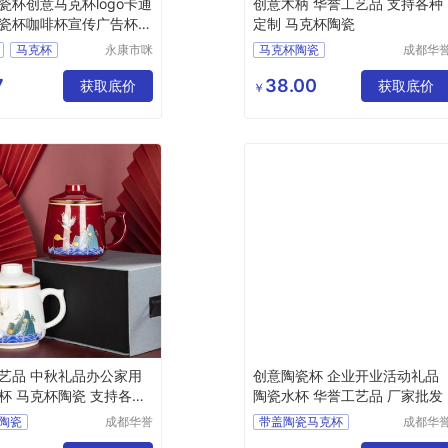
瓷杯创意马克杯logo卡通
创意木柄 华誉工艺品 支持各种
瓷杯咖啡杯宣传广告杯子
定制 马克杯陶瓷
马克杯
永康市咪
马克杯陶瓷
成都华
斗金属制
工艺品
咖啡杯
马克陶瓷杯
品厂
限公司
7
38.00
获取底价
陶瓷马克杯品牌
获取底价
￥
陶瓷杯马克杯
陶瓷马克杯排名
艺品 中秋礼品办公家用
创意陶瓷杯 企业开业活动礼品
杯 马克杯陶瓷 支持各种
陶瓷水杯 华誉工艺品 厂家批发
陶瓷
成都华誉
带盖陶瓷马克杯
成都华
工艺品有
工艺品
克杯品牌
国风陶瓷马克杯