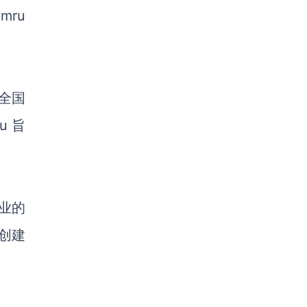
mru
全国
ru 旨
业的
创建