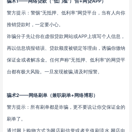
骗术
1——
网络贷款
（
“低门槛”广告+
网贷
APP
）
警方提示
：
警惕
“无抵押、低利率”网贷平台
，
当有人向你
推销贷款时
，
一定要小心
。
诈骗
分子先让你在虚假
贷款
网站或
APP上填写个人信息
，
再以信息填报错误
、
贷款额度被锁定等
理由，诱骗
你缴纳
保证金或者解冻金。任何声称
“无抵押、低利率”的网贷平
台都有极大风险。一旦发现被骗,请及时报警。
骗术
2
——
网络刷单
（
兼职刷单
+网络博彩
）
警方提示
：
所有刷单都是诈骗
，更不要说让你交保证金的
刷单了。
通过网上购物方式为网店刷信誉或者充值刷流水
,网店向