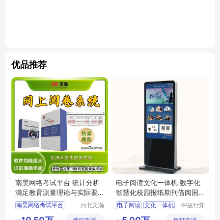
优品推荐
南昊网络考试平台 统计分析
电子阅读文化一体机 数字化
满足教育测量理论与实际要
智慧化校园报纸期刊借阅国
求
学经典教育
南昊网络考试平台
河北文瀚
电子阅读
文化一体机
中版行知
云教育科
（广州）
校园网上阅卷
数字化阅读
报纸期刊