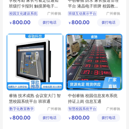
学校考勤 家长可看定位通知
中创睿驰 防水 家长接送管理
班级打卡报到 触摸屏电子班
平台 液晶电子班牌 校园教育
牌 睿驰
系统
校园文化建设系统
广州睿驰
班级互动展示平台
广州睿驰
科技有限
科技有限
智能测温班级班牌
数字化教室教学
800.00
800.00
拨打电话
公司
拨打电话
公司
￥
￥
教务系统管理
电子班牌触摸一体机
人脸识别考勤打卡一体化管理系统触摸一体机
智慧校园电子班牌门牌一体机
班级互动展示平台
智慧校园系统平台
睿驰 技术成熟 会议室大门 智
中创睿驰 校园信息发布系统
慧校园系统平台 班班通
持证上岗 信息互通
数字化教室教学
广州睿驰
智慧校园系统平台
广州睿驰
科技有限
科技有限
智慧校园
数字化教室教学
800.00
800.00
拨打电话
公司
拨打电话
公司
￥
￥
校园管理系统
智慧校园电子班牌门牌一体机
考勤签到一体机
家长接送管理平台