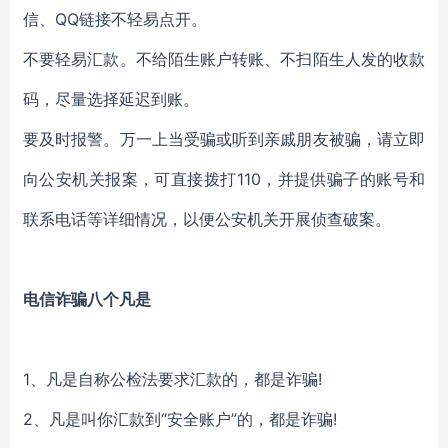
信、
QQ链接不轻易点开。
不要轻易汇款
。
不给陌生账户转账、不扫陌生人发的收款
码
，
尽量选择延迟到账。
要及时报警
。
万一上当受骗或听到亲戚朋友被骗
，
请立即
向公安机关报案
，
可直接
拨打
110，
并提供骗子的账号和
联系电话等详细情况
，
以便公安机关开展侦查破案。
电信诈骗八个凡是
1、凡是自称公检法要求汇款的，都是诈骗!
2、凡是叫你汇款到“安全账户”的，都是诈骗!