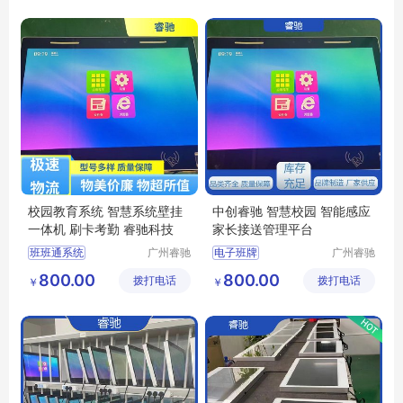
班级互动展示平台
教务系统管理
智慧校园
校园教育系统 智慧系统壁挂
中创睿驰 智慧校园 智能感应
一体机 刷卡考勤 睿驰科技
家长接送管理平台
班班通系统
广州睿驰
电子班牌
广州睿驰
科技有限
科技有限
校园信息发布系统
校园文化建设系统
800.00
800.00
拨打电话
公司
拨打电话
公司
￥
￥
班级打卡报到电子班牌
家长接送管理平台
数字化教室教学
数字化教室教学
校园文化建设系统
液晶电子班牌