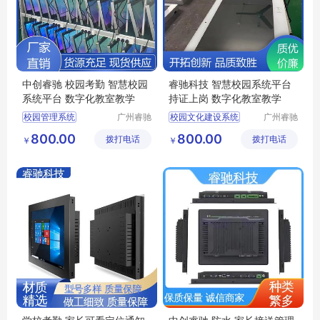
中创睿驰 校园考勤 智慧校园
睿驰科技 智慧校园系统平台
系统平台 数字化教室教学
持证上岗 数字化教室教学
校园管理系统
广州睿驰
校园文化建设系统
广州睿驰
科技有限
科技有限
电子班牌触摸一体机
家长接送管理平台
800.00
800.00
拨打电话
公司
拨打电话
公司
￥
￥
考勤统计电子班牌
智慧校园电子班牌门牌一体机
签到系统系统
智慧校园电话电子班牌
班级互动展示平台
多媒体电子班牌