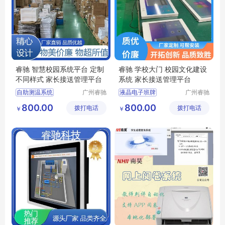
睿驰 智慧校园系统平台 定制
睿驰 学校大门 校园文化建设
不同样式 家长接送管理平台
系统 家长接送管理平台
自助测温系统
广州睿驰
液晶电子班牌
广州睿驰
科技有限
科技有限
家长接送管理平台
校园信息发布系统
800.00
800.00
拨打电话
公司
拨打电话
公司
￥
￥
监控设备电子班牌
自助测温系统
班级互动展示平台
考勤统计电子班牌
电子班牌触摸一体机
多媒体终端交互一体机