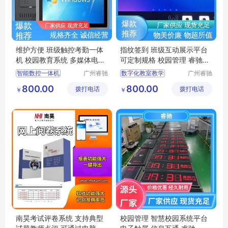
维护方便 班级触控考勤一体
指纹签到 班级互动展示平台
机 校园教育系统 多媒体电子
可定制规格 校园管理 睿驰科
班牌 睿驰
技
智能数控一体机
广州睿驰
数字化教室教学
广州睿驰
科技有限
科技有限
智慧校园系统平台
智慧校园电子班牌
800.00
800.00
拨打电话
公司
拨打电话
公司
￥
￥
校园信息发布系统
班级打卡报到电子班牌
多媒体电子班牌
智慧校园
电子班牌
家长接送管理平台
南昊考试评卷系统 支持典型
校园管理 智慧校园系统平台