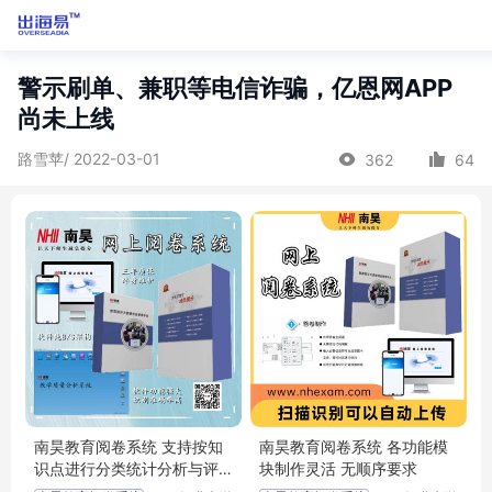
警示刷单、兼职等电信诈骗，亿恩网APP
尚未上线
路雪苹/ 2022-03-01
362
64
南昊教育阅卷系统 支持按知
南昊教育阅卷系统 各功能模
识点进行分类统计分析与评
块制作灵活 无顺序要求
价