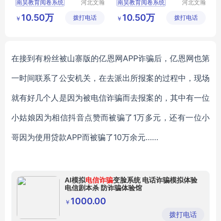
南昊教育阅卷系统
河北文瀚
南昊教育阅卷系统
河北文瀚
云教育科
云教育科
电子评卷系统
答题卡阅卷
10.50万
10.50万
拨打电话
技发展有
拨打电话
技发展有
￥
￥
高考阅卷系统
中学网上阅卷
限公司
限公司
自动阅卷系统
教研室网上阅卷
考试阅卷系统
自动阅卷系统
在接到有粉丝被山寨版的亿恩网
APP诈骗后，亿恩网也第
一时间联系了公安机关，在去派出所报案的过程中，现场
就有好几个人是因为被电信诈骗而去报案的，其中有一位
小姑娘因为相信抖音点赞而被骗了1万多元，还有一位小
哥因为使用贷款APP而被骗了10万余元……
AI模拟
电信诈骗
变脸系统 电话诈骗模拟体验
电信剧本杀 防诈骗体验馆
1000.00
￥
拨打电话