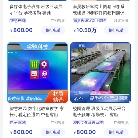
多媒体电子班牌 班级互动展
南昊教研室网上阅卷阅卷系
示平台 学校考勤 睿驰
统建设阅卷软件阅卷扫描仪
智慧校园
广州睿驰
南昊教研室网上阅卷
河北文瀚
科技有限
云教育科
自助测温系统
阅卷系统建设
800.00
10.50万
拨打电话
公司
拨打电话
技发展有
￥
￥
人脸识别考勤打卡一体化管理系统触摸一体机
阅卷软件
阅卷扫描仪
限公司
班级互动展示平台
教研室网上阅卷
校园文化建设系统
智慧校园 数字化教室教学 家
校园管理 班级互动展示平台
长可看定位通知 中创睿驰
电子触屏 考勤统计 睿驰
电子班牌
广州睿驰
校园文化建设系统
广州睿驰
科技有限
科技有限
多媒体终端交互一体机
校园管理系统
800.00
800.00
拨打电话
公司
拨打电话
公司
￥
￥
家长接送管理平台
液晶电子班牌