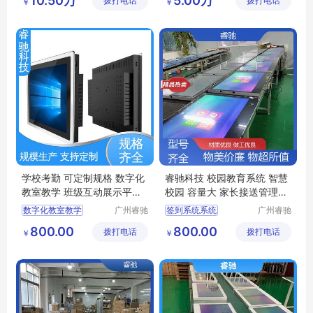
10.50万
5.00万
拨打电话
技发展有
拨打电话
数字传媒
￥
￥
评卷管理系统
国学经典
限公司
有限公司
通用评卷系统
初中电脑阅卷
学校考勤 可定制规格 数字化
睿驰科技 校园教育系统 智慧
教室教学 班级互动展示平台
校园 容量大 家长接送管理平
睿驰科技
台
数字化教室教学
广州睿驰
签到系统系统
广州睿驰
科技有限
科技有限
教务系统管理
电子班牌
800.00
800.00
拨打电话
公司
拨打电话
公司
￥
￥
刷卡考勤系统
班级互动展示平台
校园文化建设系统
智慧校园电子班牌
智能测温班级班牌
自助测温系统