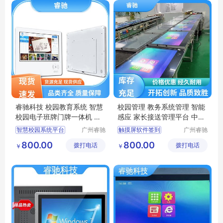
班级互动展示平台
智能数控一体机
睿驰科技 校园教育系统 智慧
校园管理 教务系统管理 智能
校园电子班牌门牌一体机 自
感应 家长接送管理平台 中创
助测温
睿驰
智慧校园系统平台
广州睿驰
触摸屏软件签到
广州睿驰
科技有限
科技有限
考勤签到一体机
智慧校园系统平台
800.00
800.00
拨打电话
公司
拨打电话
公司
￥
￥
班班通系统
校园信息发布系统
家长接送管理平台
液晶电子班牌
监控设备电子班牌
智能测温班级班牌