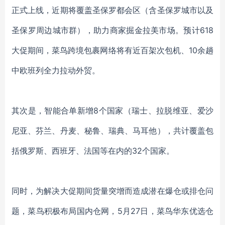
正式上线，近期将
覆盖圣保罗都会区（含圣保罗城市以及
圣保罗周边城市群）
，助力商家掘金拉美市场。预计
618
大促期间，菜鸟跨境包裹网络将有近百架次包机、10余
趟
中欧班列全力拉动外贸。
其次是，智能合单新增
8个国家（瑞士、拉脱维亚、爱沙
尼亚、芬兰、丹麦、秘鲁、瑞典、马耳他），共计覆盖包
括俄罗斯、西班牙、法国等在内的32个国家。
同时，为解决大促期间货量突增而造成潜在爆仓或排仓问
题，菜鸟积极布局国内仓网，
5月27日，菜鸟华东优选仓