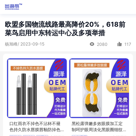
欧盟多国物流线路最高降价20%，618前
菜鸟启用中东转运中心及多项举措
杨旭峰/ 2023-09-15
2080
117
口红雨衣不掉色不沾杯不褪
黑松露弹嫩多效眼膜加工定
色持久防水唇膜唇釉防掉色O
制呵护眼周淡化黑眼圈细纹
EM定做
多效眼 膜oem