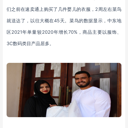
们
之前
在速卖通上
购买了几件婴儿的衣服，
2周左右菜鸟
就送达了
，以往大概在
45天。菜鸟的数据显示，中东地
区20
21年单量较
20
20年增长70%
，商品主要以服饰、
3C
数码类目产品居多。