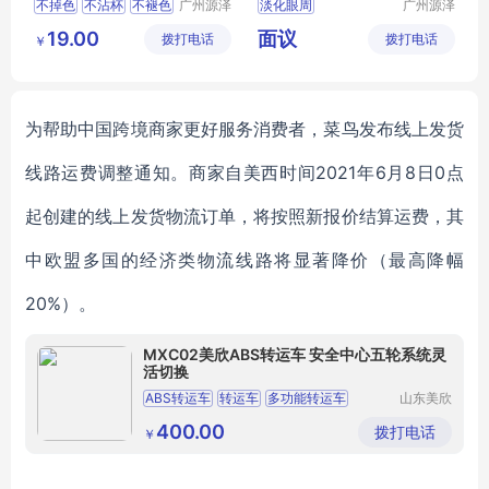
不掉色
不沾杯
不褪色
广州源泽
淡化眼周
广州源泽
药业有限
药业有限
持久防水
19.00
面议
拨打电话
公司
拨打电话
公司
￥
为帮助中国跨境商家更好服务消费者，菜鸟发布线上发货
线路运费调整通知
。
商家自美西时间
2021年6月8日0点
起创建的线上发货物流订单，将按照新报价结算运费
，其
中欧盟多国的经济类物流线路将显著降价（最高降幅
20%）
。
MXC02美欣ABS转运车 安全中心五轮系统灵
活切换
ABS转运车
转运车
多功能转运车
山东美欣
医疗科技
移动转运车
抢救平车
有限公司
400.00
拨打电话
￥