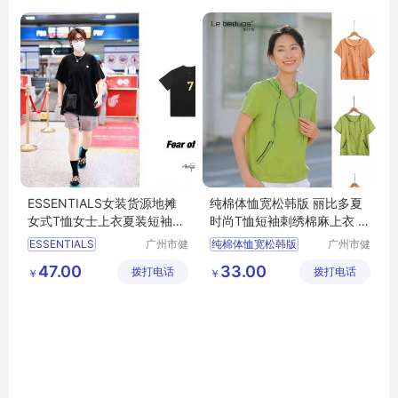
ESSENTIALS女装货源地摊
纯棉体恤宽松韩版 丽比多夏
女式T恤女士上衣夏装短袖半
时尚T恤短袖刺绣棉麻上衣 服
袖供应
装尾货市场
ESSENTIALS
广州市健
纯棉体恤宽松韩版
广州市健
凡服饰有
凡服饰有
女装货源
地摊女式T恤
刺绣棉麻上衣
47.00
33.00
拨打电话
限公司
拨打电话
限公司
￥
￥
女士上衣夏装短袖
服装尾货市场
半袖供应