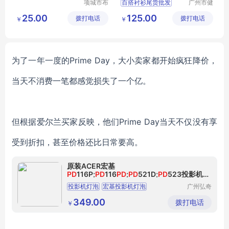
项城市布
百搭衬衫尾货批发
广州市健
尔玛被服
凡服饰有
真丝上衣工厂便宜拿货
25.00
125.00
拨打电话
有限公司
拨打电话
限公司
￥
￥
广州女装批发市场
为了一年一度的
Prime Day，大小卖家都开始疯狂降价，
当天不消费一笔都感觉损失了一个亿。
但根据
爱尔兰买家反映，他们
Prime Day当天不仅没有享
受到折扣，甚至价格还比日常要高
。
原装ACER宏基
PD
116P;
PD
116
PD
;
PD
521D;
PD
523投影机灯
泡
投影机灯泡
宏基投影机灯泡
广州弘奇
光电子设
原装投影机灯泡
pd523投影机灯泡
备有限公
349.00
拨打电话
￥
司
pd116pd投影机灯泡