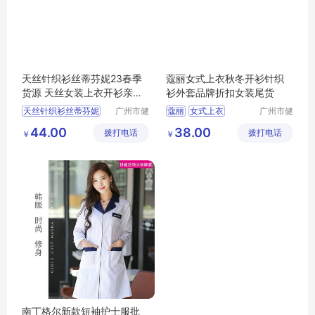
天丝针织衫丝蒂芬妮23春季
蔻丽女式上衣秋冬开衫针织
货源 天丝女装上衣开衫亲肤
衫外套品牌折扣女装尾货
透气 品牌女装尾货
天丝针织衫丝蒂芬妮
广州市健
蔻丽
女式上衣
广州市健
凡服饰有
凡服饰有
天丝女装上衣开衫
秋冬开衫针织衫
44.00
38.00
拨打电话
限公司
拨打电话
限公司
￥
￥
品牌女装尾货
针织衫外套
品牌折扣女装尾货
南丁格尔新款短袖护士服批