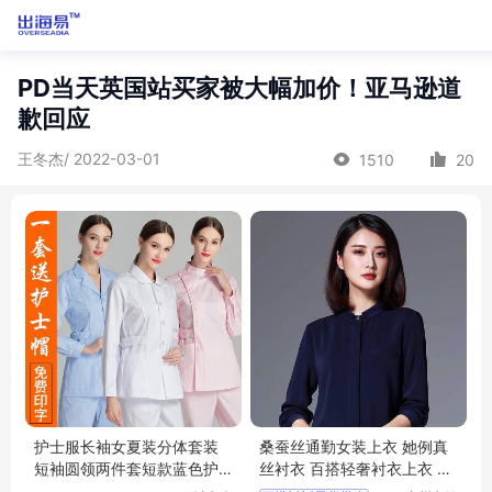
PD当天英国站买家被大幅加价！亚马逊道
歉回应
王冬杰/ 2022-03-01
1510
20
护士服长袖女夏装分体套装
桑蚕丝通勤女装上衣 她例真
短袖圆领两件套短款蓝色护
丝衬衣 百搭轻奢衬衣上衣 尾
工工作服套装
货女装批发