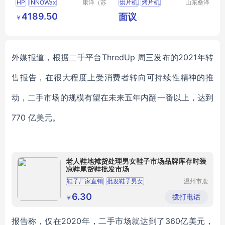
HP
INNOWax
康洋（苏
烘片机
烤片机
山东桑泽
州）应用
仪器仪表
19091N
133I
4189.50
面议
￥
材料有限
有限公司
883975
902
公司
外媒报道，
根据
二手平台
ThredUp 周三发布的2021年转
售报告，在很大程度上受消费者转向可持续性精神的推
动，二手市场的规模有望在未来五年内翻一番以上，达到
770 亿美元。
老人鞋地摊货处理男女鞋子市场品牌库存时装
凉鞋尾货鞋批发市场
鞋子厂家直销
批发鞋子男女
温州市鹿
城区快亦
地摊鞋子批发
库存鞋批发
底价鞋批发
步鞋行
6.30
拨打电话
￥
报告称，仅在
2020年，二手市场就达到了360亿美元，