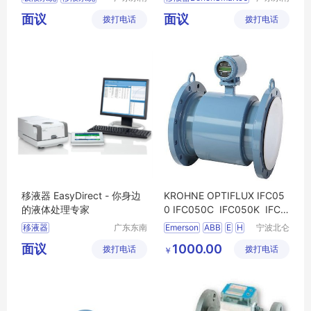
科创科技
科创科技
连续吸液
QuickFlow
面议
面议
拨打电话
有限公司
拨打电话
有限公司
便携式吸液器
移液器 EasyDirect - 你身边
KROHNE OPTIFLUX IFC05
的液体处理专家
0 IFC050C IFC050K IFC0
50W C F R
移液器
广东东南
Emerson
ABB
E
H
宁波北仑
科创科技
明润船舶
NITTOSEIKO
面议
1000.00
拨打电话
有限公司
拨打电话
设备有限
￥
YOKOGAWA
公司