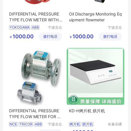
DIFFERENTIAL PRESSURE
Oil Discharge Monitoring Eq
TYPE FLOW METER WITH L
uipment flowmeter
IMIT SWITCH
YOKOGAWA
ABB
宁波北仑
宁波北仑
明润船舶
明润船舶
KROHNE
OPTIFLUX
1000.00
1000.00
拨打电话
设备有限
拨打电话
设备有限
￥
￥
OVAL
公司
公司
DIFFERENTIAL PRESSURE
KD-H烤片机 烘片机
TYPE FLOW METER FOR DI
STRIBUTION
NCE
TRICOR
ABB
宁波北仑
烤片机
烘片机
长春乐镤
明润船舶
科技有限
OPTIFLUX
烤片机品牌