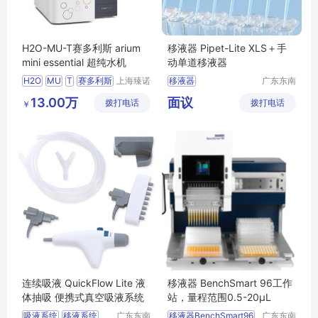
H2O-MU-T赛多利斯 arium
移液器 Pipet-Lite XLS＋手
mini essential 超纯水机
动单道移液器
H2O
MU
T
赛多利斯
上海臻诺
移液器
广东东南
生物科技
科创科技
arium
mini
essential
13.00万
面议
拨打电话
有限公司
拨打电话
有限公司
￥
超纯水机
连续吸液 QuickFlow Lite 液
移液器 BenchSmart 96工作
体抽吸 便携式真空吸液系统
站，量程范围0.5-20μL
吸液系统
移液系统
广东东南
移液器BenchSmart96
广东东南