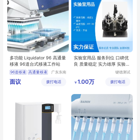
多功能 Liquidator 96 高通量
实验室用品 服务到位 口碑优
移液 96道台式移液工作站
良 质量稳定 实力雄厚 实验室
器材定制
96道移液
高通量移液
广东东南
键德测试
科创科技
测量系统
Liquidator96
面议
1.00万
拨打电话
有限公司
拨打电话
（东莞）
￥
梅特勒移液器
有限公司
移液工作站