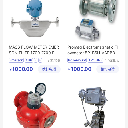
MASS FLOW-METER EMER
Promag Electromagnetic Fl
SON ELITE 1700 2700 F H
owmeter 5P1B6H-AADBB
T TA K LF
Emerson
ABB
E
H
宁波北仑
Rosemount
KROHNE
宁波北仑
明润船舶
明润船舶
NITTOSEIKO
emerson
Yokogawa
1000.00
1000.00
拨打电话
设备有限
拨打电话
设备有限
￥
￥
YOKOGAWA
MICROMOTION
公司
公司