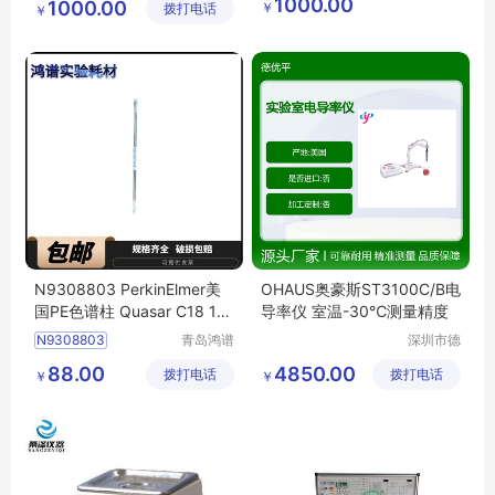
1000.00
1000.00
￥
拨打电话
设备有限
公司
￥
YOKOGAWA
公司
N9308803 PerkinElmer美
OHAUS奥豪斯ST3100C/B电
国PE色谱柱 Quasar C18 10
导率仪 室温-30℃测量精度
0x4.6mm 5um
N9308803
青岛鸿谱
深圳市德
生物科技
优平科技
PerkinElmer
色谱柱
88.00
4850.00
拨打电话
有限公司
拨打电话
有限公司
￥
￥