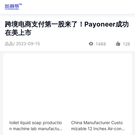
跨境电商支付第一股来了！Payoneer成功
在美上市
晶晶/ 2023-09-15
1488
128
toilet liquid soap productio
China Manufacturer Custo
n machine lab manufacturin
mizable 12 Inches Air-condi
g machines glass detergen
tioning Insulation Pipe Flexi