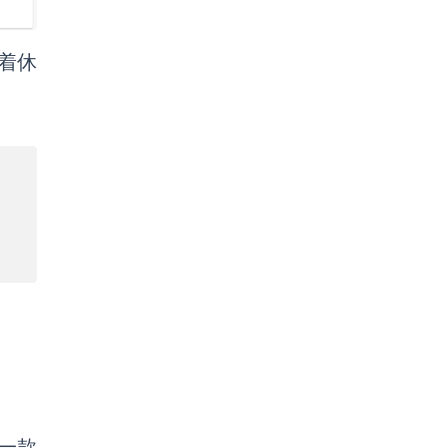
着休
，一款