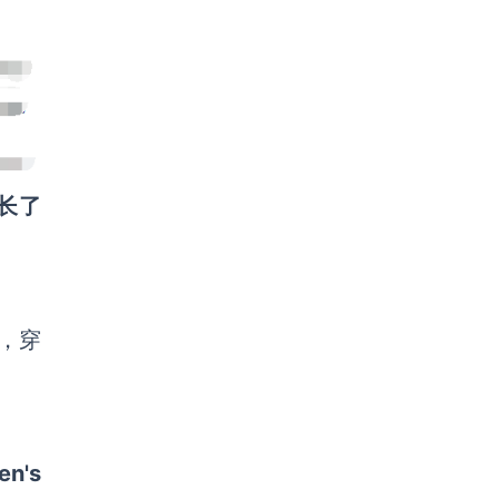
长了
，穿
en's