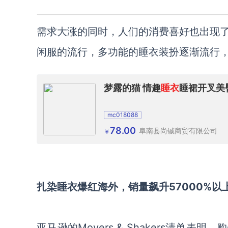
需求大涨的同时，人们的消费喜好也出现
闲服的流行，多功能的睡衣装扮逐渐流行
梦露的猫 情趣
睡衣
睡裙开叉美
mc018088
78.00
阜南县尚铖商贸有限公司
￥
扎染睡衣爆红海外，销量飙升
57000%以
亚马逊的
Movers & Shakers清