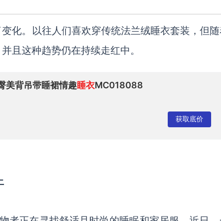
了变化。以往人们喜欢穿传统法兰绒睡衣套装，但随
，并且这种趋势仍在持续走红中。
臀美背吊带睡裙情趣
睡衣
MC018088
获取底价
上
单表明，购物者正在寻找舒适且时尚的睡眠和家居服。近日