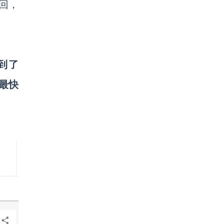
回，
到了
最快