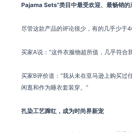
Pajama Sets”
类目中最受欢迎、最畅销的
尽管
这款产品的
评论
很少，有的几乎
少于
4
买家
A说：
“这件衣服
物超所值
，几乎符合
买家
B评价道：“我从未在亚马逊上购买过
闲逛和作为睡衣套装穿。”
扎染工艺蹿红，成为时尚界新宠