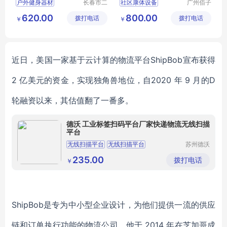
户外健身器材
长春市二
社区康体设备
广州佰子
道区北腾
园康体设
体育器材
小区健身器材
620.00
800.00
拨打电话
五金产品
拨打电话
备有限公
￥
￥
太阳能健身器材
儿童组合滑梯
批发处
司
篮球架
乒乓球台
幼儿园滑梯
小区儿童乐园
近日，美国一家
基于云
计算
的物流平台
ShipBob
宣布获得
2 亿美元的资金，实现独角兽地位，自2020 年 9 月的D
轮融资以来，其估值翻了一番多。
德沃 工业标签扫码平台厂家快递物流无线扫描
平台
无线扫描平台
无线扫描平台
苏州德沃
智能系统
无线扫描平台
无线扫描平台
有限公司
235.00
拨打电话
￥
无线扫描平台
ShipBob
是
专为中小型企业设计，为他们提供一流的供应
链和
订单执行功能的物流公司
。
他
于
2014 年在芝加哥成