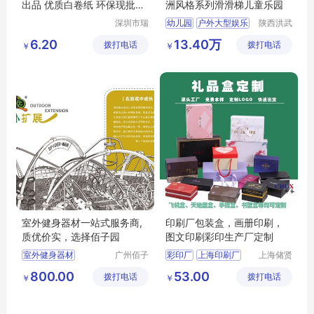
出品 优质白卷纸 环保现批物
洲风格系列滑滑梯儿童乐园
流速运
深圳市瑞
幼儿园
户外大型娱乐
陕西洪武
丰利纸业
科教设备
组合娱乐设施
滑梯
6.20
13.40万
拨打电话
有限公司
拨打电话
有限公司
￥
￥
乐园
室外健身器材一站式服务商,
印刷厂包装盒，画册印刷，
质优价实，选择佰子园
图文印刷彩印生产厂定制
室外健身器材
广州佰子
彩印厂
上海印刷厂
上海储贤
园康体设
印务科技
户外健身器材
印务公司
图文印刷
800.00
53.00
拨打电话
备有限公
拨打电话
有限公司
￥
￥
户外健身器材厂家
包装印刷
司
健身路径厂家
小区健身器材