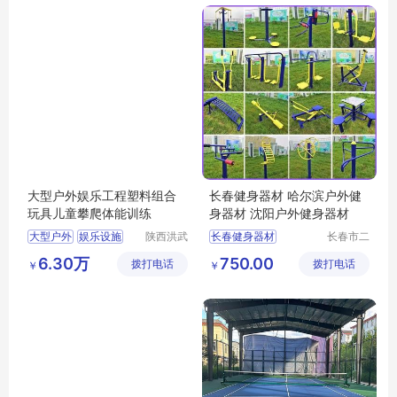
大型户外娱乐工程塑料组合
长春健身器材 哈尔滨户外健
玩具儿童攀爬体能训练
身器材 沈阳户外健身器材
大型户外
娱乐设施
陕西洪武
长春健身器材
长春市二
科教设备
道区北腾
环保无毒
哈尔滨健身器材
6.30万
750.00
拨打电话
有限公司
拨打电话
五金产品
￥
￥
幼儿组合玩具
沈阳健身器材
批发处
户外健身器材