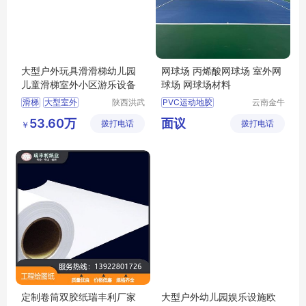
大型户外玩具滑滑梯幼儿园
网球场 丙烯酸网球场 室外网
儿童滑梯室外小区游乐设备
球场 网球场材料
滑梯
大型室外
陕西洪武
PVC运动地胶
云南金牛
科教设备
体育用品
篮球场地胶
53.60万
面议
拨打电话
有限公司
拨打电话
有限公司
￥
羽毛球场地胶
网球场地胶
儿童地胶
定制卷筒双胶纸瑞丰利厂家
大型户外幼儿园娱乐设施欧