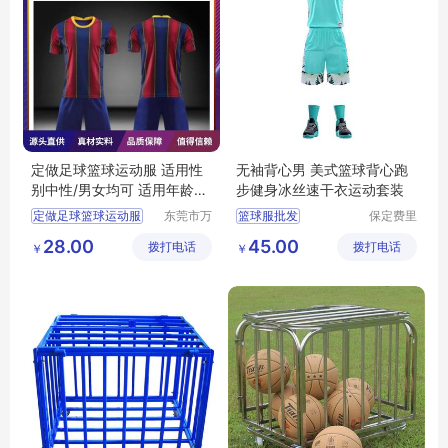
定做足球篮球运动服 适用性
无袖背心男 美式篮球背心跑
别中性/男女均可 适用年龄段
步健身冰丝速干衣运动套装
成年
定做足球篮球运动服
东莞市万
篮球服批发
保定费里
江上宝制
尼商贸有
篮球服定制
28.00
45.00
拨打电话
衣厂
拨打电话
限公司
￥
￥
篮球服厂家
篮球服价格
篮球服生产