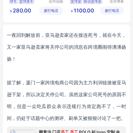
球车
篮球推车
沧州迅驰
篮球架
移动篮球架
沧州博泰
体育用品
体育设备
篮球收纳车
学校篮球架
280.00
1100.00
拨打电话
有限公司
拨打电话
有限公司
￥
￥
折叠式篮球推车
篮球架高度
液压球框
篮球用品
一夜回到解放前，亚马逊卖家还在接连死号，就在今天，
又一家亚马逊卖家将关停公司的消息在跨境圈闹得沸沸扬
扬！
据了解，厦门一家跨境电商公司因为主力利润链接被亚马
逊下架，所以决定关停公司。虽然这家公司死号的原因不
明，但是一众吃瓜群众表示违规行为肯定跑不了，一时
间，仍处于话题中心的测评、刷单又被狠狠讨论了一把。
顺意达 门店
员工
员工
POLO 衫 logo 定制 金