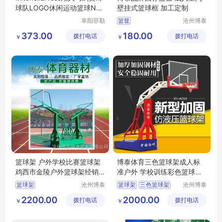
球队LOGO休闲运动篮球NBA
壁挂式篮球框 加工定制
背心男女
阜阳菲勒
篮筐
沧州博泰
科技有限
体育设备
373.00
180.00
拨打电话
公司
拨打电话
有限公司
￥
￥
篮球架 户外学校比赛篮球架
博泰体育三色篮球架成人标
鸡西市金陵户外篮球架经销
准户外 学校训练彩色篮球架
商
子篮球框
篮球架
沧州博泰
篮球架
三色篮球架
沧州博泰
体育设备
体育设备
篮球架子
篮球框
2200.00
2000.00
拨打电话
有限公司
拨打电话
有限公司
￥
￥
博泰篮球架