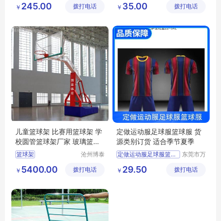
245.00
35.00
拨打电话
制造有限
拨打电话
有限公司
￥
￥
加大不锈钢篮球推车
篮球服套装定制
公司
篮球车
儿童篮球架 比赛用篮球架 学
定做运动服足球服篮球服 货
校圆管篮球架厂家 玻璃篮板
源类别订货 适合季节夏季
篮球架价格
篮球架
沧州博泰
定做运动服足球服篮球服
东莞市万
体育设备
江上宝制
5400.00
29.50
拨打电话
有限公司
拨打电话
衣厂
￥
￥