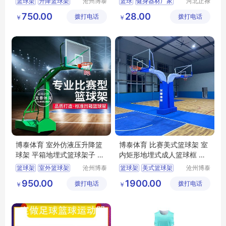
篮球架
升降篮球架
沧州博泰
篮球
健身器材厂家
河北正禄
体育设备
教学设备
青少年篮球架
比赛用篮球
750.00
28.00
拨打电话
有限公司
拨打电话
制造有限
￥
￥
儿童篮球架
成人比赛用篮球
公司
篮球架扣篮
健身器材
博泰体育 室外仿液压升降篮
博泰体育 比赛美式篮球架 室
球架 平箱地埋式篮球架子 质
内矩形地埋式成人篮球框 支
量稳定
持定制
篮球架
室外篮球架
沧州博泰
篮球架
美式篮球架
沧州博泰
体育设备
体育设备
仿液压篮球架
比赛篮球架
篮球框
950.00
1900.00
拨打电话
有限公司
拨打电话
有限公司
￥
￥
平箱篮球架
成人篮球框
地埋式篮球架