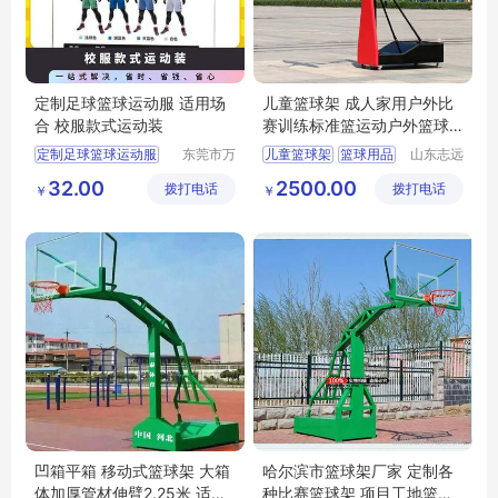
定制足球篮球运动服 适用场
儿童篮球架 成人家用户外比
合 校服款式运动装
赛训练标准篮运动户外篮球
用品
定制足球篮球运动服
东莞市万
儿童篮球架
篮球用品
山东志远
江上宝制
教学设备
32.00
2500.00
拨打电话
衣厂
拨打电话
有限公司
￥
￥
凹箱平箱 移动式篮球架 大箱
哈尔滨市篮球架厂家 定制各
体加厚管材伸臂2.25米 适用
种比赛篮球架 项目工地篮球