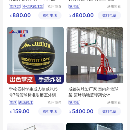
学校公园广场
架
篮球架
移动式篮球架
沧州博泰
篮球架
沧州博泰
体育设备
体育设备
平箱篮球架
880.00
4800.00
拨打电话
有限公司
拨打电话
有限公司
￥
￥
凹箱篮球架
篮球架箱体
学校器材学生成人捷威PU5
成都篮球架厂家 室内外篮球
号7号篮球标准耐磨室外训练
架 篮球场地篮球架设计
篮球场
篮球
训练篮球
沧州博昇
篮球架
沧州博泰
体育器材
体育设备
PU篮球
7号篮球
159.00
5400.00
拨打电话
有限公司
拨打电话
有限公司
￥
￥