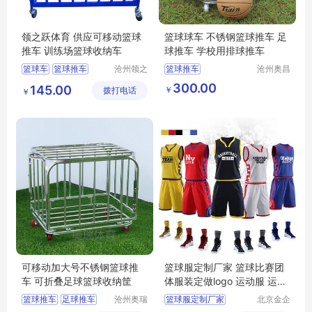
领之跃体育 供应可移动篮球
篮球球车 不锈钢篮球推车 足
推车 训练场篮球收纳车
球推车 学校用排球推车
篮球车
篮球推车
沧州领之
篮球推车
沧州奥昌
跃体育器
文体器材
可移动篮球推车
篮球推车厂家
300.00
145.00
￥
拨打电话
材制造有
制造有限
￥
篮球收纳车
篮球推车生产厂家
限公司
公司
训练场篮球车
篮球推车价格
篮球推车厂家价格
可移动加大号不锈钢篮球推
篮球服定制厂家 篮球比赛团
车 可折叠足球篮球收纳筐
体服装定做logo 运动服 运动
篮球服套装定制
篮球推车
足球推车
沧州奥瑞
篮球服定制厂家
北京金企
体育器材
文创科技
不锈钢篮球推车
运动服