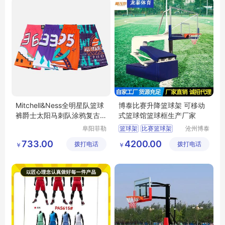
Mitchell&Ness全明星队篮球
博泰比赛升降篮球架 可移动
裤爵士太阳马刺队涂鸦复古
式篮球馆篮球框生产厂家
球裤NBA
阜阳菲勒
篮球架
比赛篮球架
沧州博泰
科技有限
体育设备
升降篮球架
733.00
4200.00
拨打电话
公司
拨打电话
有限公司
￥
￥
移动篮球框
篮球馆篮球框