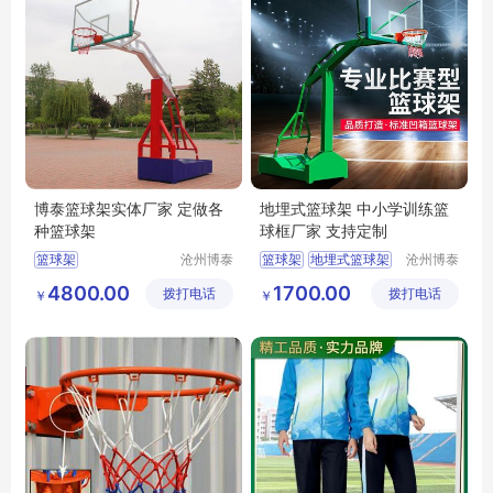
博泰篮球架实体厂家 定做各
地埋式篮球架 中小学训练篮
种篮球架
球框厂家 支持定制
篮球架
沧州博泰
篮球架
地埋式篮球架
沧州博泰
体育设备
体育设备
篮球框
小学篮球框
4800.00
1700.00
拨打电话
有限公司
拨打电话
有限公司
￥
￥
中学篮球框