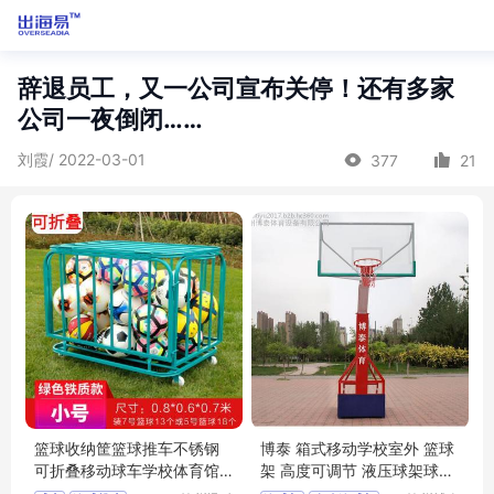
辞退员工，又一公司宣布关停！还有多家
公司一夜倒闭……
刘霞/ 2022-03-01
377
21
篮球收纳筐篮球推车不锈钢
博泰 箱式移动学校室外 篮球
可折叠移动球车学校体育馆
架 高度可调节 液压球架球框
足球排球
供应厂家