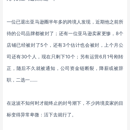
一位已退出亚马逊圈半年多的跨境人发现，近期他之前所
待的公司品牌都被封了；还有一位亚马逊卖家更惨，
8个
店铺已经被封
了
5个，还有3个估计
也会
被封，上个月公
司还有
30个人，现在
只剩下
10个
；另有运营
6月1号刚转
正，随后不久就被通知，公司资金链断裂，降薪或被辞
职，二选一……
在这波不知何时才能终止的封号潮下，不少跨境卖家的目
标变得异常卑微：活下去就行了。