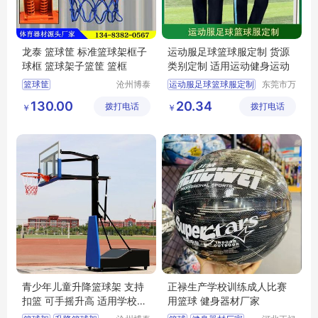
龙泰 篮球筐 标准篮球架框子
运动服足球篮球服定制 货源
球框 篮球架子篮筐 篮框
类别定制 适用运动健身运动
篮球筐
沧州博泰
运动服足球篮球服定制
东莞市万
体育设备
江上宝制
130.00
20.34
拨打电话
有限公司
拨打电话
衣厂
￥
￥
青少年儿童升降篮球架 支持
正禄生产学校训练成人比赛
扣篮 可手摇升高 适用学校公
用篮球 健身器材厂家
园广场培训馆