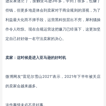
逊卖家迷茫了，
接触亚马逊
3年多
，学到了很多，也赚了
些钱，但更多地是体会到
卖家
对于商业规则的漠视，为了
利益最大化而不择手段，运营黑科技层出不穷，
犀利
骚操
作令人吃惊。现在合规运营这把镰刀已经落下，
这更加坚
定自己好好做一名守法卖家的决心
。
卖家：这时候是进入亚马逊的好时机
微博网友
“雷尼尔雪山2021”表示，2021年下半年被关店
的卖家会越来越多。
这件事情未必不是好事。