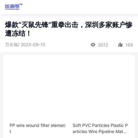
爆款“灭鼠先锋”重拳出击，深圳多家账户惨
遭冻结！
万许旭/ 2023-09-15
3012
169
PP wire wound filter elemen
Soft PVC Particles Plastic P
t
articles Wire Pipeline Materi
al Manufacturers Supply P