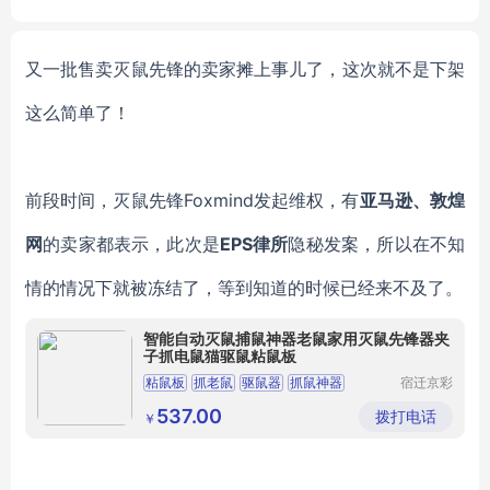
VC Particles
又一批售卖灭鼠先锋的卖家摊上事儿了，这次就不是下架
这么简单了！
前段时间，灭鼠先锋
Foxmind发起维权，有
亚马逊、敦煌
网
的卖家都表示，此次是
EPS律所
隐秘发案，所以在不知
情的情况下就被冻结了，等到知道的时候已经来不及了。
智能自动灭鼠捕鼠神器老鼠家用灭鼠先锋器夹
子抓电鼠猫驱鼠粘鼠板
粘鼠板
抓老鼠
驱鼠器
抓鼠神器
宿迁京彩
彩电子商
捕鼠神器
务有限公
537.00
拨打电话
￥
司