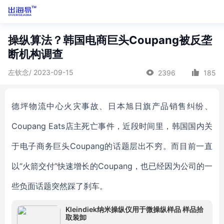
操纵算法？韩国电商巨头Coupang被反垄
断机构调查
左钦念/ 2023-09-15
2396
185
德坪物流中心火灾事故、
日本
旭日旗产品销售纠纷、
Coupang Eats店主死亡事件
，
近段时间里，韩国国内关
于
电子商务巨头
Coupang
的话题层出不穷
。
而目前
一直
以
“火箭交付”快速增长的Coupang，
也
已经
因为
公司的
一
些负面话题突然
踩了刹车。
Kleindiek纳米操纵仪用于微操纵样品 样品拾
取装卸