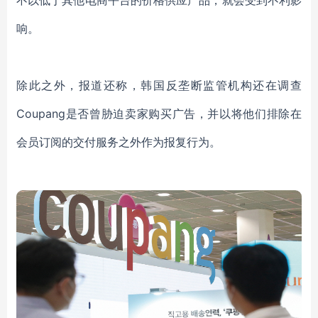
不以低于其他
电商
平台的价格供应产品，就会受到不利影
响。
除此之外，
报道
还
称，
韩国
反垄断监管机构还在调查
Coupang是否
曾
胁迫
卖家
购买广告，并
以
将他们排除在
会员
订阅的交付服务之外作为报复行为。