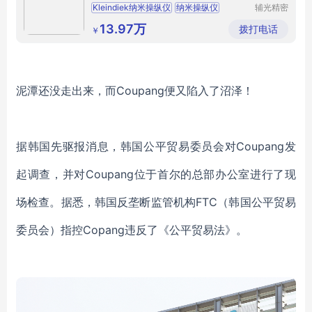
Kleindiek纳米操纵仪
纳米操纵仪
辅光精密
仪器(上
纳米操纵
Kleindiek
样品拾取
海)有限
13.97万
拨打电话
￥
公司
泥潭还没走出来，而
Coupang便又陷入了沼泽！
据韩国先驱报消息，韩国
公平贸易委员会对
Coupang发
起调查，
并对
Coupang位于首尔的总部办公室进行了现
场检查
。
据悉，
韩国反垄断监管机构
FTC
（
韩国
公平贸易
委员会
）
指控
Copang
违反了《公平贸易法》
。