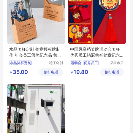
水晶奖杯定制 创意授权牌制
中国风高档奖牌运动会奖杯
作 年会员工颁奖纪念品 荣誉
优秀员工销冠荣誉勋章纪念
奖牌
奖章
水晶奖杯定制
浦江奇创
运动会
优秀员工
深圳市乐
工艺品有
众文化科
创意授权牌
35.00
19.80
拨打电话
限公司
拨打电话
技有限公
￥
￥
年会颁奖纪念品
司
荣誉奖牌
授权牌定制