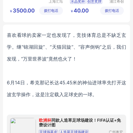
上海汇珏
水晶奖杯
创意奖牌
浦江奇创
科技集团
工艺品有
优秀员工奖杯
3500.00
40.00
拨打电话
股份有限
拨打电话
限公司
￥
￥
颁奖授权牌
2023新款
公司
喜欢看球的卖家一定也发现了，竞技体育总是不缺乏玄
学。继
“锦湖回旋”、“天猫回旋”、“容声倒钩”之后，我们
发现，“万里世界波”竟然也火了！
6月14日，希克那记长达45.45米的神仙进球率先打开这
波玄学操作，这是注定载入足球史的一球。
欧洲杯
同款人造草足球场建设！FIFA认证+免
费设计图
足球场草皮
人造草足球场建设
广州奥宏