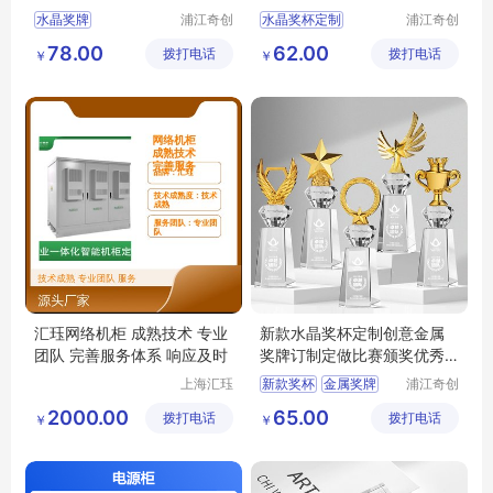
合作伙伴颁奖
礼品
水晶奖牌
浦江奇创
水晶奖杯定制
浦江奇创
工艺品有
工艺品有
退休退伍奖牌
创意授权牌
保险公司
78.00
62.00
拨打电话
限公司
拨打电话
限公司
￥
￥
合作伙伴授权牌
优秀创新奖
颁奖礼品
商会成立授权牌
合作伙伴颁奖
汇珏网络机柜 成熟技术 专业
新款水晶奖杯定制创意金属
团队 完善服务体系 响应及时
奖牌订制定做比赛颁奖优秀
员工退休纪念
上海汇珏
新款奖杯
金属奖牌
浦江奇创
科技集团
工艺品有
比赛颁奖奖杯
2000.00
65.00
拨打电话
股份有限
拨打电话
限公司
￥
￥
优秀员工奖杯
公司
水晶奖杯