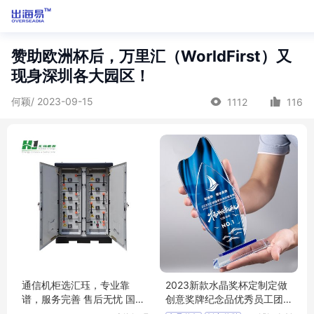
赞助欧洲杯后，万里汇（WorldFirst）又
现身深圳各大园区！
何颖/ 2023-09-15
1112
116
通信机柜选汇珏，专业靠
2023新款水晶奖杯定制定做
谱，服务完善 售后无忧 国际
创意奖牌纪念品优秀员工团
执行
队颁奖授权牌