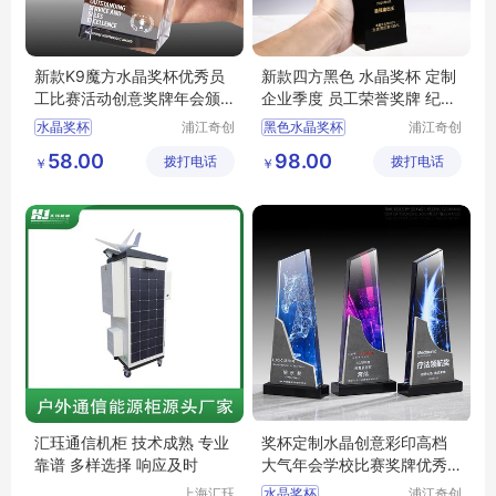
新款K9魔方水晶奖杯优秀员
新款四方黑色 水晶奖杯 定制
工比赛活动创意奖牌年会颁
企业季度 员工荣誉奖牌 纪念
奖纪念品
奖品定做
水晶奖杯
浦江奇创
黑色水晶奖杯
浦江奇创
工艺品有
工艺品有
优秀员工奖杯
水晶奖杯
58.00
98.00
拨打电话
限公司
拨打电话
限公司
￥
￥
水晶奖杯奖牌
员工荣誉奖牌
年会颁奖纪念品
纪念奖品定做
颁奖纪念品
纪念品定制
汇珏通信机柜 技术成熟 专业
奖杯定制水晶创意彩印高档
靠谱 多样选择 响应及时
大气年会学校比赛奖牌优秀
员工团队颁奖
上海汇珏
水晶奖杯
浦江奇创