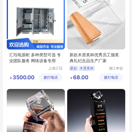
汇珏电源柜 多种类型可选 专
新款木质奖杯优秀员工颁奖
业团队服务 网络设备专用
典礼纪念品生产厂家
上海汇珏
新款
木质奖杯
浦江奇创
科技集团
工艺品有
优秀员工
颁奖典礼
3500.00
68.00
拨打电话
股份有限
拨打电话
限公司
￥
￥
纪念品生产厂家
公司