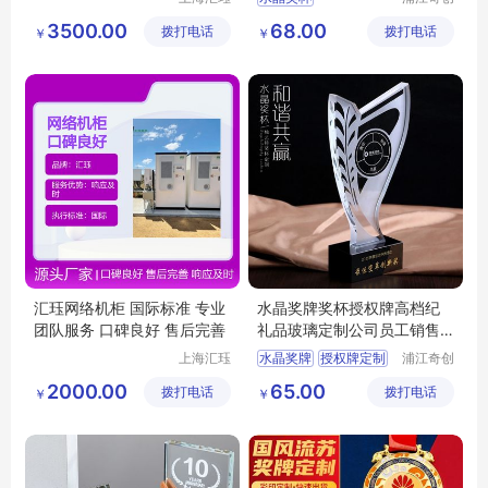
科技集团
工艺品有
创意彩印奖杯
3500.00
68.00
拨打电话
股份有限
拨打电话
限公司
￥
￥
年会奖杯
比赛奖牌
公司
优秀员工团队奖
汇珏网络机柜 国际标准 专业
水晶奖牌奖杯授权牌高档纪
团队服务 口碑良好 售后完善
礼品玻璃定制公司员工销售
奖品荣誉赛事
上海汇珏
水晶奖牌
授权牌定制
浦江奇创
科技集团
工艺品有
高档纪念礼品
2000.00
65.00
拨打电话
股份有限
拨打电话
限公司
￥
￥
公司员工奖杯
公司
荣誉赛事奖杯