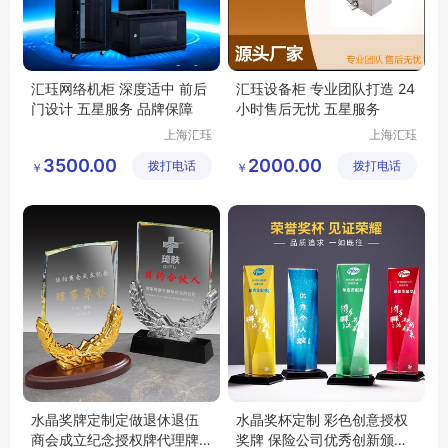
汇珏网络机柜 深度适中 前后
汇珏设备柜 专业团队打造 24
门设计 五星服务 品牌保障
小时售后无忧 五星服务
上海汇珏
上海汇珏
科技集团
科技集团
3500.00
2000.00
拨打电话
股份有限
拨打电话
股份有限
￥
￥
公司
公司
水晶奖牌定制定做退休退伍
水晶奖杯定制 彩色创意授权
商会成立纪念授权牌代理牌
奖牌 保险公司优秀创新颁奖