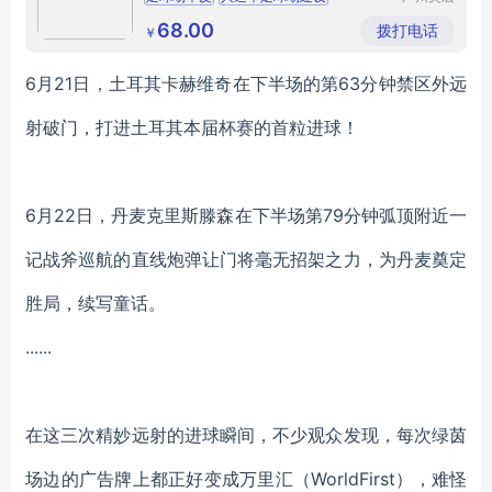
体育产业
有限公司
68.00
拨打电话
￥
6月21日，土耳其卡赫维奇在下半场的第63分钟禁区外远
射破门，打进土耳其本届杯赛的首粒进球！
6月22日，丹麦克里斯滕森在下半场第79分钟弧顶附近一
记战斧巡航的直线炮弹让门将毫无招架之力，为丹麦奠定
胜局，续写童话。
......
在这三次精妙远射的进球瞬间，不少观众发现，每次绿茵
场边的广告牌上都正好变成万里汇（
WorldFirst），难怪