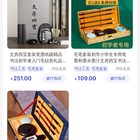
文房四宝套装笔墨纸砚精品
毛笔套装初学小学生专用笔
书法初学者入门毛毡垫礼品
墨和墨水墨汁文房四宝书法
用品砚台工具
课字帖毛笔字
书法工具
毛笔套装
沭阳县易
书法工具
毛笔套装
沭阳县易
近人亦电
近人亦电
毛笔
拆笔架
砚台
毛笔
拆笔架
砚台
251.00
109.00
拨打电话
子商务有
拨打电话
子商务有
￥
￥
限公司
限公司