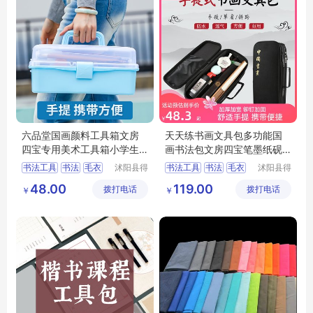
六品堂国画颜料工具箱文房
天天练书画文具包多功能国
四宝专用美术工具箱小学生
画书法包文房四宝笔墨纸砚
多功能可拆卸
收纳包毛笔初
书法工具
书法
毛衣
沭阳县得
书法工具
书法
毛衣
沭阳县得
甚欢亦电
甚欢亦电
文房四宝
绘画工具
文房四宝
绘画工具
48.00
119.00
拨打电话
子商务有
拨打电话
子商务有
￥
￥
限公司
限公司