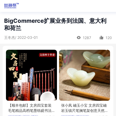
BigCommerce扩展业务到法国、意大利
和荷兰
王冬杰/ 2022-03-01
1287
120
【顺丰包邮】文房四宝套装
张小凤 岫玉小宝 文房四宝岫
毛笔精品高档笔墨纸砚书法
岩玉镇尺笔搁笔架创意天然
专用成人专业
玉石初学者