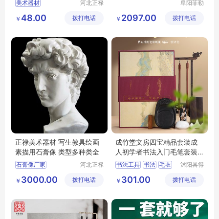
美术器材
河北正禄
阜阳菲勒
教学设备
科技有限
套装国画工具
48.00
2097.00
拨打电话
制造有限
拨打电话
公司
￥
￥
书法工具
教学设备
公司
正禄美术器材 写生教具绘画
成竹堂文房四宝精品套装成
素描用石膏像 类型多种类全
人初学者书法入门毛笔套装
墨水墨汁书法
石膏像厂家
河北正禄
书法工具
书法
毛衣
沭阳县得
教学设备
甚欢亦电
石膏像定制
文房四宝
绘画工具
3000.00
301.00
拨打电话
制造有限
拨打电话
子商务有
￥
￥
美术教具器材
公司
限公司
石膏像摆件