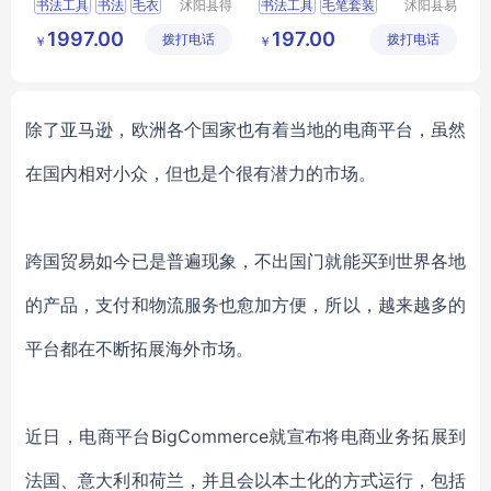
书法工具
书法
毛衣
沭阳县得
书法工具
毛笔套装
沭阳县易
甚欢亦电
近人亦电
文房四宝
绘画工具
毛笔
拆笔架
砚台
1997.00
197.00
拨打电话
子商务有
拨打电话
子商务有
￥
￥
限公司
限公司
除了亚马逊，欧洲各个国家也有着当地的电商平台，虽然
在国内相对小众，但也是个很有潜力的市场。
跨国贸易如今已是普遍现象，不出国门就能买到世界各地
的产品，支付和物流服务也愈加方便，所以，越来越多的
平台都在不断拓展海外市场。
近日，电商平台
BigCommerce就宣布将电商业务拓展到
法国、意大利和荷兰，并且会以本土化的方式运行，包括