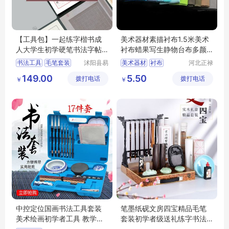
【工具包】一起练字楷书成
美术器材素描衬布1.5米美术
人大学生初学硬笔书法字帖
衬布蜡果写生静物台布多颜
练字文具套装
色可选
书法工具
毛笔套装
沭阳县易
美术器材
衬布
河北正禄
近人亦电
教学设备
毛笔
拆笔架
砚台
静物台布
素描衬布
149.00
5.50
拨打电话
子商务有
拨打电话
制造有限
￥
￥
教学设备
限公司
公司
中控定位国画书法工具套装
笔墨纸砚文房四宝精品毛笔
美术绘画初学者工具 教学设
套装初学者级送礼练字书法
备
用品