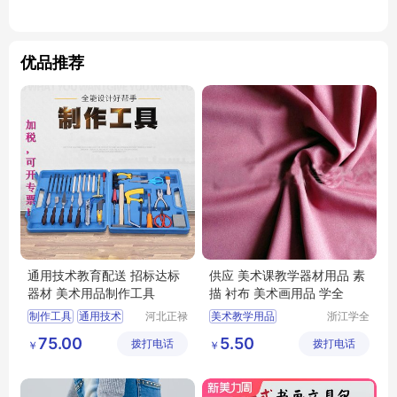
优品推荐
通用技术教育配送 招标达标
供应 美术课教学器材用品 素
器材 美术用品制作工具
描 衬布 美术画用品 学全
制作工具
通用技术
河北正禄
美术教学用品
浙江学全
教学设备
科教仪器
美术器材
达标器材
教学衬布
美术衬布
75.00
5.50
拨打电话
制造有限
拨打电话
有限公司
￥
￥
美术用品
衬布
公司