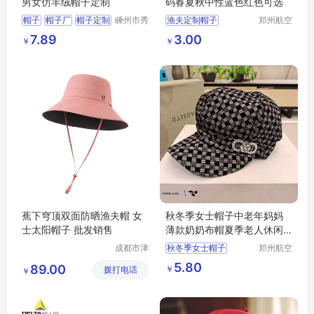
男女仿羊绒帽子定制
码春夏秋中性蓝色红色可选
帽子
帽子厂
帽子定制
嵊州市秀
渔夫定制帽子
郑州航空
和领带织
港区芙乐
仿羊绒帽子
活动帽子
7.89
3.00
￥
￥
造有限公
鑫日用百
司
货店
蕉下穹顶双面防晒渔夫帽 女
秋冬季女士帽子中老年妈妈
士太阳帽子 批发销售
薄款奶奶布帽夏季老人休闲
鸭舌帽时装帽
成都市津
秋冬季女士帽子
郑州航空
津周到科
港区全瑞
鸭舌帽时装帽
5.80
89.00
￥
拨打电话
技有限公
琦日用品
￥
司
店