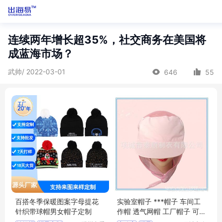
连续两年增长超35%，社交商务在美国将
成蓝海市场？
武帅/ 2022-03-01
646
55
百搭冬季保暖图案字母提花
实验室帽子 ***帽子 车间工
针织带球帽男女帽子定制
作帽 透气网帽 工厂帽子 可定
制