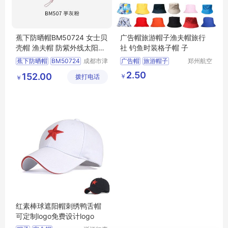
蕉下防晒帽BM50724 女士贝
广告帽旅游帽子渔夫帽旅行
壳帽 渔夫帽 防紫外线太阳帽
社 钓鱼时装格子帽 子
子
蕉下防晒帽
BM50724
成都市津
广告帽
旅游帽子
郑州航空
津周到科
港区芙乐
女士贝壳帽
渔夫帽
渔夫帽
旅行社定制帽
2.50
152.00
￥
拨打电话
技有限公
鑫日用百
￥
防紫外线太阳帽子
司
货店
红素棒球遮阳帽刺绣鸭舌帽
可定制logo免费设计logo