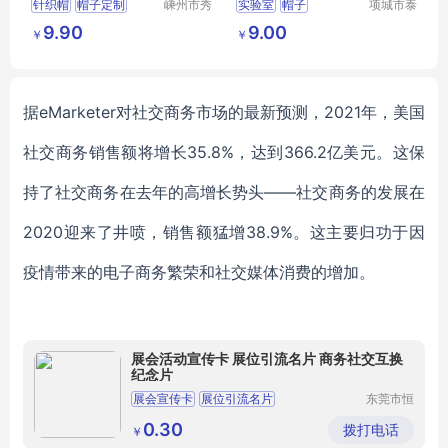
针织帽
帽子定制
嵊州市秀
实验室
帽子
项城市泰
和领带织
顺制衣有
腈纶氨纶帽子
9.90
9.00
￥
￥
造有限公
限公司
带球帽子
司
图案提花帽子
据
eMarketer对社交商务市场的最新预测，2021年，美国
社交商务销售额将增长35.8%，达到366.2亿美元。这保
持了社交商务在去年的高增长势头——社交商务的发展在
2020迎来了井喷，销售额猛增38.9%。这主要归功于因
疫情带来的电子商务繁荣和社交媒体消费的增加。
展会活动宣传卡 展位引流名片 商务社交互换
纪念片
展会宣传卡
展位引流名片
东莞市恒
知包装制
商务社交纪念卡
环保纸名片
创意印刷品
品有限公
0.30
拨打电话
￥
司