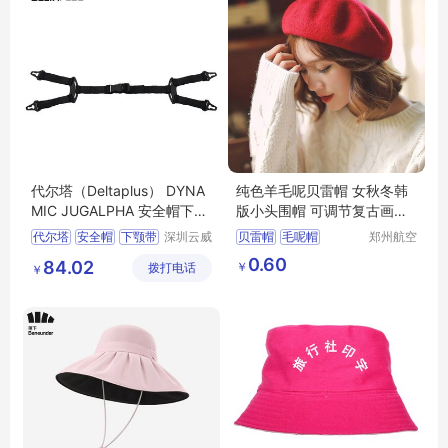
代尔塔（Deltaplus） DYNA
纯色羊毛呢贝雷帽 女秋冬韩
MIC JUGALPHA 安全帽下颚
版小头围帽 可调节复古画家
带Y形 102015
帽 冬季帽子
代尔塔
安全帽
下颚带
深圳云威
贝雷帽
毛呢帽
郑州航空
网络科技
港区芙乐
安全帽配件
102015
冬季帽子
画家帽
0.60
84.02
￥
拨打电话
有限公司
鑫日用百
￥
货店