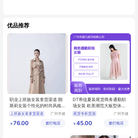
优品推荐
职业上班族女装拿货渠道 朗
DT蒂缇夏装尾货商务通勤职
斯莉女装个性化的时尚风格
场女装 欧美潮范大板型休闲
广州服装市场
风
上班族女装拿货渠道
广州市健
尾货专柜货源
广州市健
凡服饰有
凡服饰有
女装个性化的时尚风格
摩登时尚潮牌女装
76.00
45.00
拨打电话
限公司
拨打电话
限公司
￥
￥
广州服装市场
商务通勤职场女装
品牌女装尾货
女装