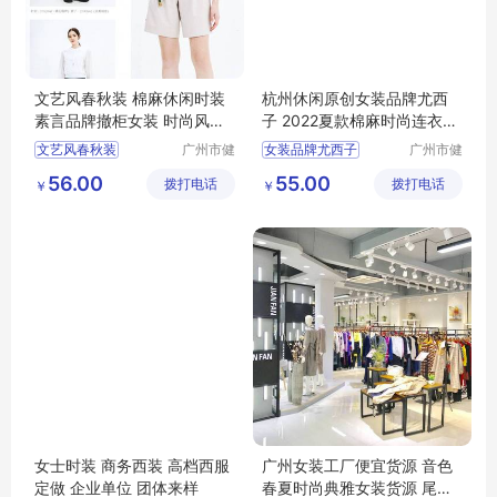
文艺风春秋装 棉麻休闲时装
杭州休闲原创女装品牌尤西
素言品牌撤柜女装 时尚风衣
子 2022夏款棉麻时尚连衣裙
连衣裙走份
广州尾货库存
文艺风春秋装
广州市健
女装品牌尤西子
广州市健
凡服饰有
凡服饰有
棉麻休闲时装
夏款棉麻时尚连衣裙
56.00
55.00
拨打电话
限公司
拨打电话
限公司
￥
￥
素言品牌撤柜女装
杭州休闲原创
时尚风衣
连衣裙
女士时装 商务西装 高档西服
广州女装工厂便宜货源 音色
定做 企业单位 团体来样
春夏时尚典雅女装货源 尾货