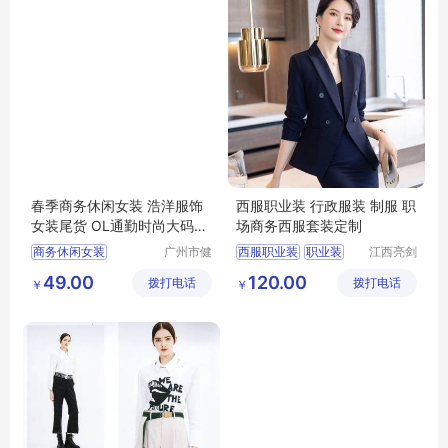
春季商务休闲女装 浩洋服饰
西服职业装 行政服装 制服 职
女装尾货 OL通勤时尚大码女
场商务西服套装定制
装货源供应
商务休闲女装
广州市健
西服职业装
职业装
江西亮剑
凡服饰有
服饰有限
浩洋服饰
大码女装
西服
行政服装
制服
49.00
120.00
拨打电话
限公司
拨打电话
公司
￥
￥