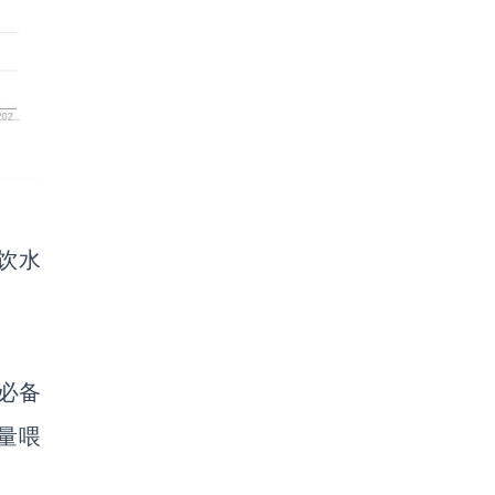
饮水
必备
定量喂