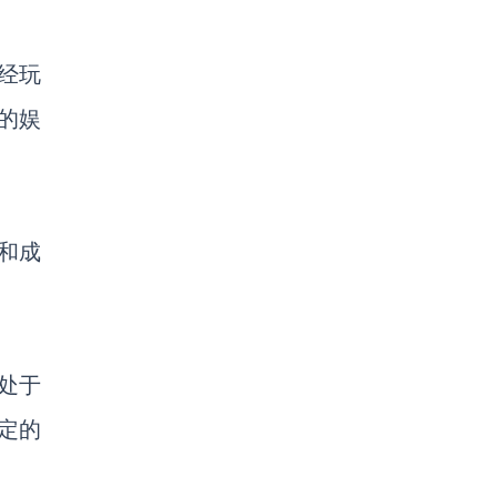
经玩
的娱
求和成
处于
定的