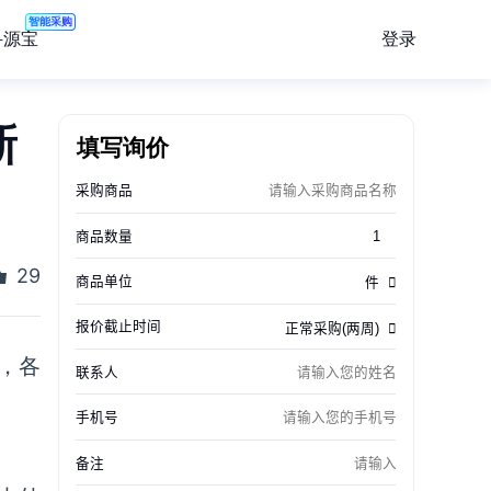
智能采购
登录
寻源宝
新
填写询价
29
，各