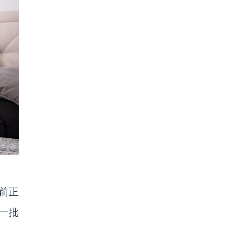
前正
一批