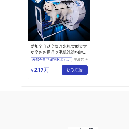
爱加全自动宠物吹水机大型犬大
功率狗狗用品吹毛机洗澡狗烘干
机箱
爱加全自动宠物吹水机大型
宁波芯华
科教设备
有限公司
2.17万
获取底价
￥