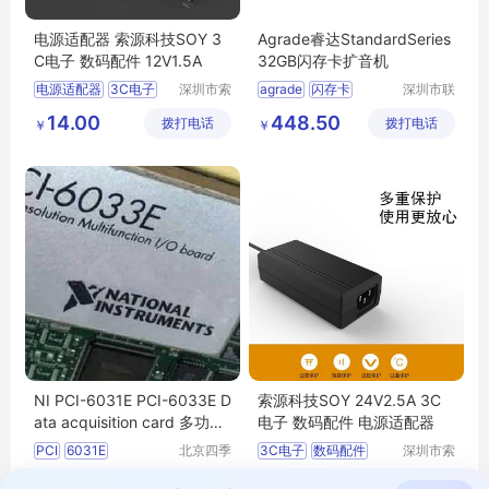
电源适配器 索源科技SOY 3
Agrade睿达StandardSeries
C电子 数码配件 12V1.5A
32GB闪存卡扩音机
电源适配器
3C电子
深圳市索
agrade
闪存卡
深圳市联
源科技有
乐实业有
数码配件
12V1
5A
扩音机
14.00
448.50
拨打电话
限公司
拨打电话
限公司
￥
￥
NI PCI-6031E PCI-6033E D
索源科技SOY 24V2.5A 3C
ata acquisition card 多功能
电子 数码配件 电源适配器
数据采集卡
PCI
6031E
北京四季
3C电子
数码配件
深圳市索
畅想科技
源科技有
6033E采集卡
电源适配器
1.76万
38.20
拨打电话
有限公司
拨打电话
限公司
￥
￥