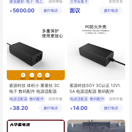
家居建材
电子
电工
深圳博瑞
大华采集卡
东莞市东
图电子科
城奔月电
其它
视频采集卡
DH
5600.00
面议
拨打电话
技有限公
拨打电话
子配件店
￥
VT06541H
司
索源科技 体积小 重量轻 3C
索源科技SOY 3C认证 12V1.
电子 数码配件 电源适配器
5A 电源适配器 数码配件
电源适配器
数码配件
深圳市索
电源适配器
数码配件
深圳市索
源科技有
源科技有
小型便携式电子设备
38.20
14.00
拨打电话
限公司
拨打电话
限公司
￥
￥