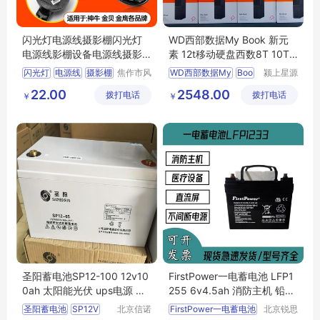
闪光灯电源线摄影棚闪光灯
WD西部数据My Book 新元
电源线影棚设备电源线摄影
素 12t移动硬盘西数8T 10T
器材摄影
NAS氦气
闪光灯
电源线
摄影棚
焦作市风
WD西部数据My
Boo
颍上星源
清扬贸易
科技发展
22.00
2548.00
拨打电话
有限公司
拨打电话
有限公司
￥
￥
圣阳蓄电池SP12-100 12v10
FirstPower一电蓄电池 LFP1
0ah 太阳能光伏 ups电源 正
255 6v4.5ah 消防主机 铅酸
品
免维护 原装正品
圣阳蓄电池
SP12V
北京信诺
FirstPower一电蓄电池
北京锐思