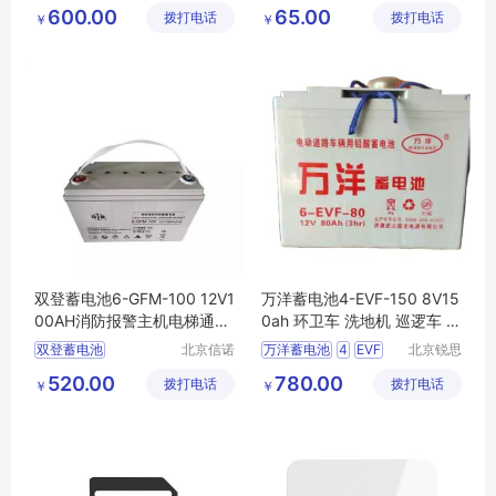
盛源科技
特电源科
100
12v100ah
LFP1255
6v4
5ah
600.00
65.00
拨打电话
有限公司
拨打电话
技有限公
￥
￥
太阳能光伏
消防主机
铅酸免维护
司
双登蓄电池6-GFM-100 12V1
万洋蓄电池4-EVF-150 8V15
00AH消防报警主机电梯通讯
0ah 环卫车 洗地机 巡逻车 叉
应急UPS电源
车 观光车 三轮车
双登蓄电池
北京信诺
万洋蓄电池
4
EVF
北京锐思
盛源科技
特电源科
双登铅酸蓄电池
1508V150ah
环卫车
520.00
780.00
拨打电话
有限公司
拨打电话
技有限公
￥
￥
双登电池6
GFM
100
司
双登6
12V100AH