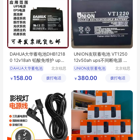
DAHUA大华蓄电池DHB1218
UNION友联蓄电池 VT1250
0 12v18ah 铅酸免维护 ups
12v50ah ups不间断电源 消
不间断电源 正品
防主机 医疗设备
DAHUA大华蓄电池
北京锐思
UNION友联蓄电池
北京锐思
特电源科
特电源科
DHB12180
12v18ah
VT1250
12v50ah
158.00
380.00
拨打电话
技有限公
拨打电话
技有限公
￥
￥
铅酸免维护
ups不间断电源
司
司
ups不间断电源
医疗设备