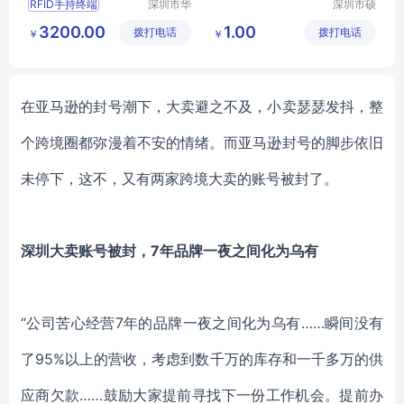
RFID手持终端
深圳市华
深圳市硕
翔天诚科
远科技有
RFID数据采集器
3200.00
1.00
拨打电话
技有限公
拨打电话
限公司
￥
￥
RFID盘点机
司
超高频手持终端
超高频手持盘点机
在亚马逊的封号潮下，大卖避之不及，小卖瑟瑟发抖，整
个跨境圈都弥漫着不安的情绪。而亚马逊封号的脚步依旧
未停下，这不，又有两家跨境大卖的账号被封了。
深圳大卖账号被封，
7年品牌一夜之间化为乌有
“公司苦心经营7年的品牌一夜之间化为乌有……瞬间没有
了95%以上的营收，考虑到数千万的库存和一千多万的供
应商欠款……鼓励大家提前寻找下一份工作机会。提前办