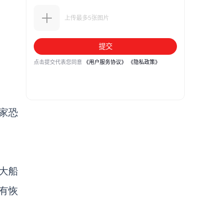
家恐
大船
有恢