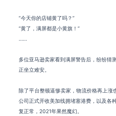
“
今天你
的店铺
黄了吗？
”
“黄了
，满屏都是小黄旗！
”
……
多位亚马逊卖家看到满屏警告后，纷纷猜
正坐立难安。
除了平台整顿逼惨卖家，物流价格再上涨
公司正式开收美加线拥堵塞港费，以及各
复正常，2021年果然魔幻。