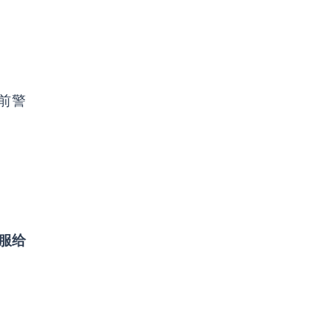
前警
服给